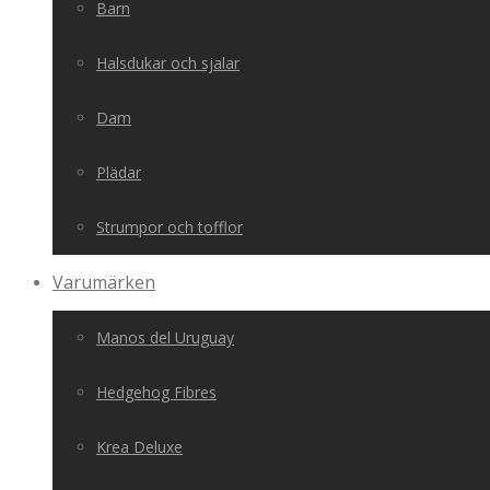
Barn
Halsdukar och sjalar
Dam
Plädar
Strumpor och tofflor
Varumärken
Manos del Uruguay
Hedgehog Fibres
Krea Deluxe