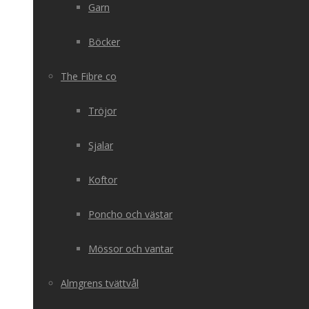
Garn
Böcker
The Fibre co
Tröjor
Sjalar
Koftor
Poncho och västar
Mössor och vantar
Almgrens tvättvål