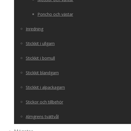
Poncho och västar
Inredning
Stickkit i ullgarn
Stickkit i bomull
Stickkit blandgarn
Stickkit i alpackagarn
Stickor och tillbehör
Almgrens tvättvål