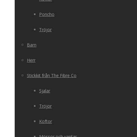
Poncho
Tröjor
Barn
Herr
Stickkit från The Fibre Co
Sjalar
Tröjor
Koftor
Mössor och vantar