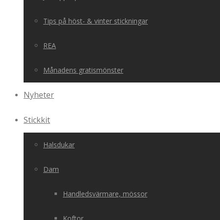
Tips på höst- & vinter stickningar
REA
Månadens gratismönster
Nyheter
Stickkit
Halsdukar
Dam
Handledsvärmare, mössor
Koftor