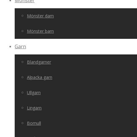
Mönster
Mönster dam
Mönster barn
Garn
Blandgarner
Alpacka garn
Ullgarn
Lingarn
Bomull