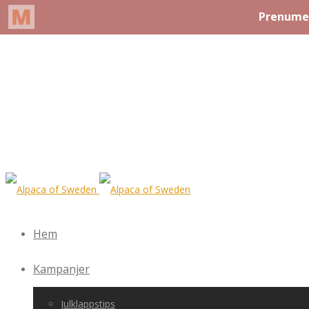
Hem
Kampanjer
Julklappstips