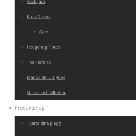
Sockgarn
Krea Deluxe
Garn
Hedgehog Fibres
The Fibre co
Manos del Uruguay
Stickor och tillbehör
Produktshop
Tvätta dina plagg