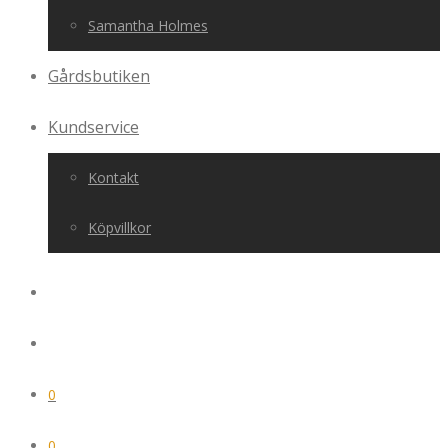
Samantha Holmes
Gårdsbutiken
Kundservice
Kontakt
Köpvillkor
0
0