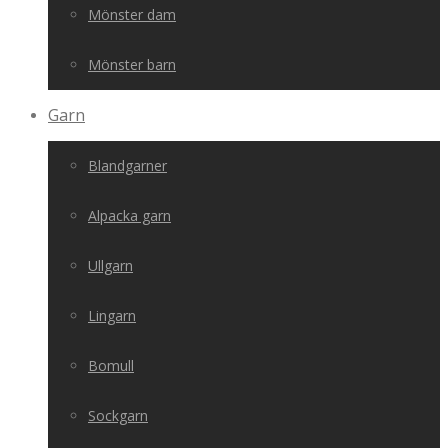
Mönster dam
Mönster barn
Garn
Blandgarner
Alpacka garn
Ullgarn
Lingarn
Bomull
Sockgarn