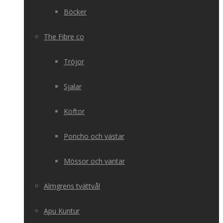
Böcker
The Fibre co
Tröjor
Sjalar
Koftor
Poncho och västar
Mössor och vantar
Almgrens tvättvål
Apu Kuntur