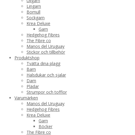
Ullgarn
Lingarn
Bomull
Sockgarn
Krea Deluxe
Garn
Hedgehog Fibres
The Fibre co
Manos del Uruguay
Stickor och tillbehör
Produktshop
Tvätta dina plagg
Barn
Halsdukar och sjalar
Dam
Plädar
Strumpor och tofflor
Varumärken
Manos del Uruguay
Hedgehog Fibres
Krea Deluxe
Garn
Böcker
The Fibre co