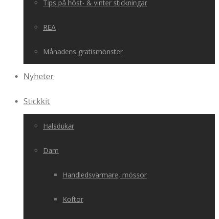
Tips på höst- & vinter stickningar
REA
Månadens gratismönster
Nyheter
Stickkit
Halsdukar
Dam
Handledsvärmare, mössor
Koftor