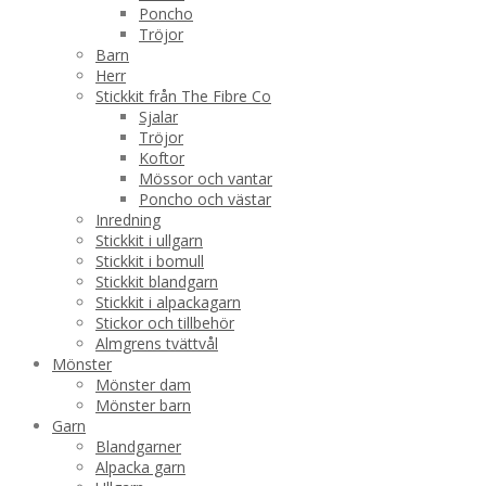
Poncho
Tröjor
Barn
Herr
Stickkit från The Fibre Co
Sjalar
Tröjor
Koftor
Mössor och vantar
Poncho och västar
Inredning
Stickkit i ullgarn
Stickkit i bomull
Stickkit blandgarn
Stickkit i alpackagarn
Stickor och tillbehör
Almgrens tvättvål
Mönster
Mönster dam
Mönster barn
Garn
Blandgarner
Alpacka garn