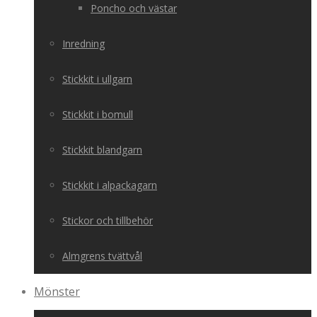
Poncho och västar
Inredning
Stickkit i ullgarn
Stickkit i bomull
Stickkit blandgarn
Stickkit i alpackagarn
Stickor och tillbehör
Almgrens tvättvål
Mönster