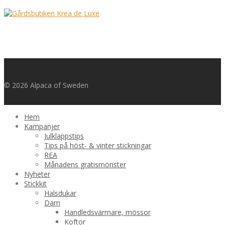
© 2026 Alpaca of Sweden
Hem
Kampanjer
Julklappstips
Tips på höst- & vinter stickningar
REA
Månadens gratismönster
Nyheter
Stickkit
Halsdukar
Dam
Handledsvärmare, mössor
Koftor