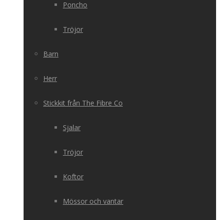
Poncho
Tröjor
Barn
Herr
Stickkit från The Fibre Co
Sjalar
Tröjor
Koftor
Mössor och vantar