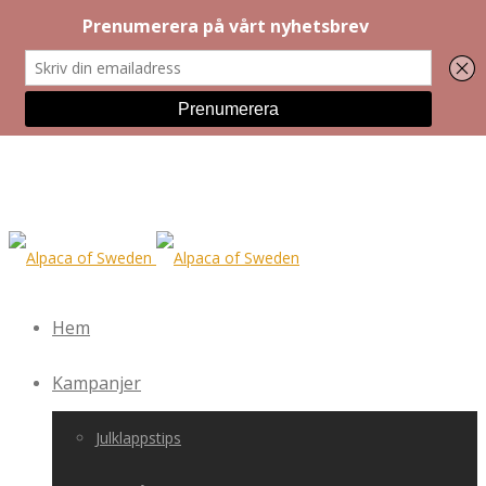
Hem
Kampanjer
Julklappstips