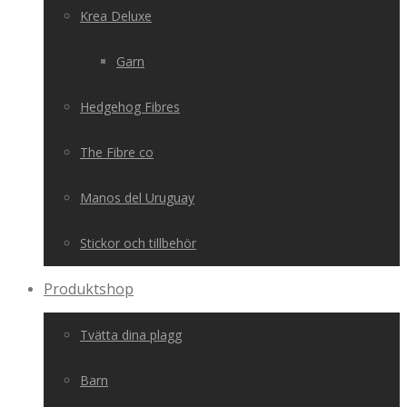
Krea Deluxe
Garn
Hedgehog Fibres
The Fibre co
Manos del Uruguay
Stickor och tillbehör
Produktshop
Tvätta dina plagg
Barn