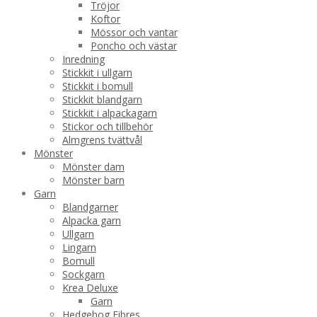
Tröjor
Koftor
Mössor och vantar
Poncho och västar
Inredning
Stickkit i ullgarn
Stickkit i bomull
Stickkit blandgarn
Stickkit i alpackagarn
Stickor och tillbehör
Almgrens tvättvål
Mönster
Mönster dam
Mönster barn
Garn
Blandgarner
Alpacka garn
Ullgarn
Lingarn
Bomull
Sockgarn
Krea Deluxe
Garn
Hedgehog Fibres