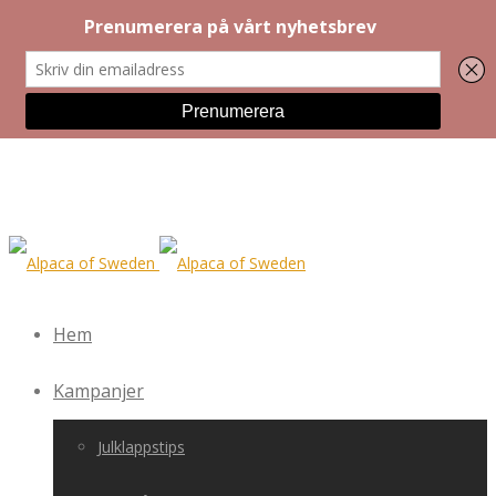
Hem
Kampanjer
Julklappstips