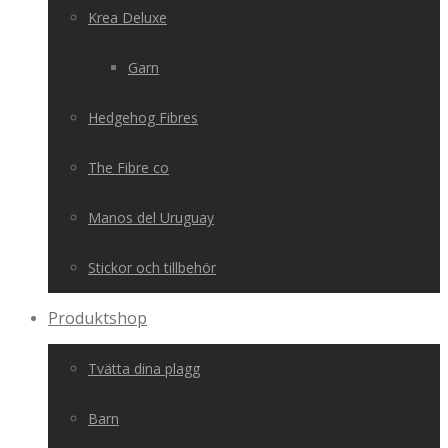
Krea Deluxe
Garn
Hedgehog Fibres
The Fibre co
Manos del Uruguay
Stickor och tillbehör
Produktshop
Tvätta dina plagg
Barn