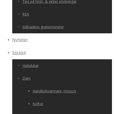
Tips på höst- & vinter stickningar
REA
Månadens gratismönster
Nyheter
Stickkit
Halsdukar
Dam
Handledsvärmare, mössor
Koftor