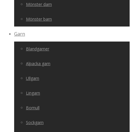
Mönster dam
Mönster barn
Garn
Blandgarner
Alpacka garn
Ullgarn
Lingarn
Bomull
Sockgarn