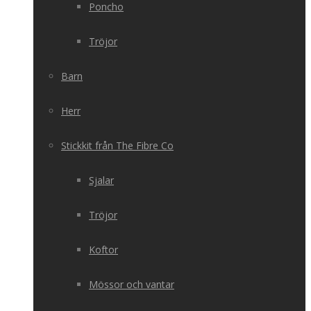
Poncho
Tröjor
Barn
Herr
Stickkit från The Fibre Co
Sjalar
Tröjor
Koftor
Mössor och vantar