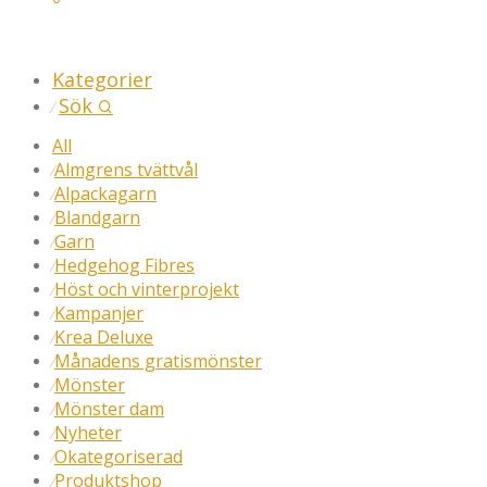
Kategorier
Sök
⁄
All
Almgrens tvättvål
⁄
Alpackagarn
⁄
Blandgarn
⁄
Garn
⁄
Hedgehog Fibres
⁄
Höst och vinterprojekt
⁄
Kampanjer
⁄
Krea Deluxe
⁄
Månadens gratismönster
⁄
Mönster
⁄
Mönster dam
⁄
Nyheter
⁄
Okategoriserad
⁄
Produktshop
⁄