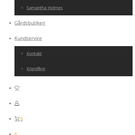
Samantha Holmes
Gårdsbutiken
Kundservice
Kontakt
Köpvillkor
0
0