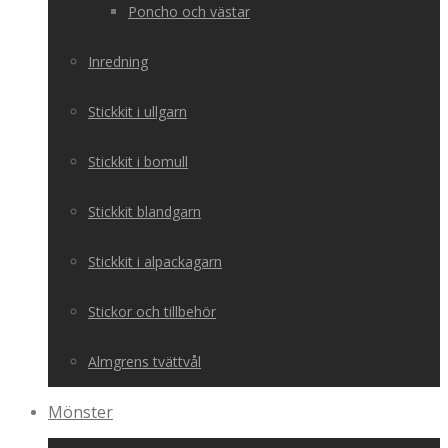
Poncho och västar
Inredning
Stickkit i ullgarn
Stickkit i bomull
Stickkit blandgarn
Stickkit i alpackagarn
Stickor och tillbehör
Almgrens tvättvål
Mönster