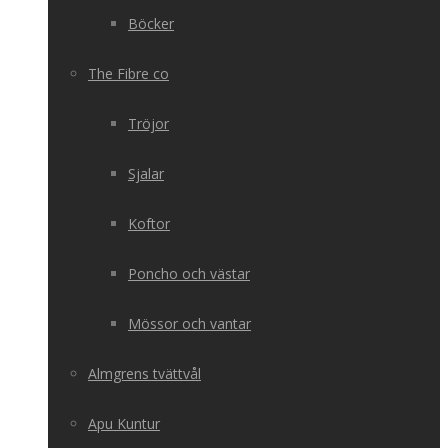
Böcker
The Fibre co
Tröjor
Sjalar
Koftor
Poncho och västar
Mössor och vantar
Almgrens tvättvål
Apu Kuntur