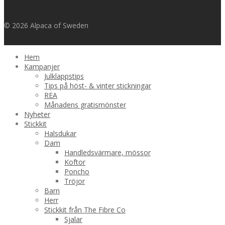
© 2026 Alpaca of Sweden
Hem
Kampanjer
Julklappstips
Tips på höst- & vinter stickningar
REA
Månadens gratismönster
Nyheter
Stickkit
Halsdukar
Dam
Handledsvärmare, mössor
Koftor
Poncho
Tröjor
Barn
Herr
Stickkit från The Fibre Co
Sjalar