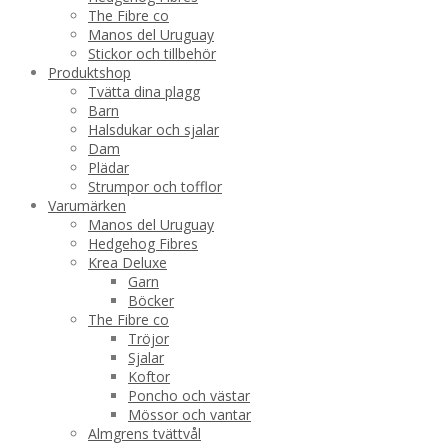
The Fibre co
Manos del Uruguay
Stickor och tillbehör
Produktshop
Tvätta dina plagg
Barn
Halsdukar och sjalar
Dam
Plädar
Strumpor och tofflor
Varumärken
Manos del Uruguay
Hedgehog Fibres
Krea Deluxe
Garn
Böcker
The Fibre co
Tröjor
Sjalar
Koftor
Poncho och västar
Mössor och vantar
Almgrens tvättvål