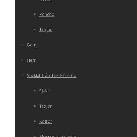
Poncho
Tröjor
Barn
Herr
Stickkit från The Fibre Co
Sjalar
Tröjor
Koftor
Mössor och vantar