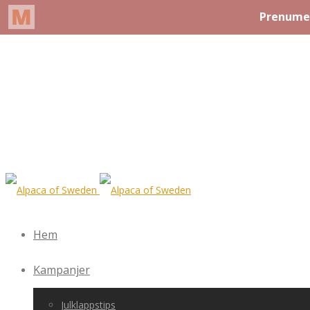
Hem
Kampanjer
Julklappstips