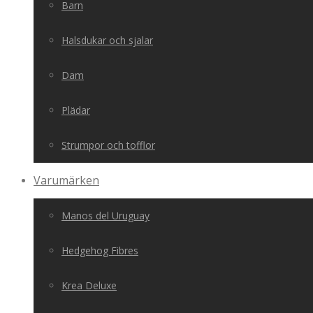
Barn
Halsdukar och sjalar
Dam
Plädar
Strumpor och tofflor
Varumärken
Manos del Uruguay
Hedgehog Fibres
Krea Deluxe