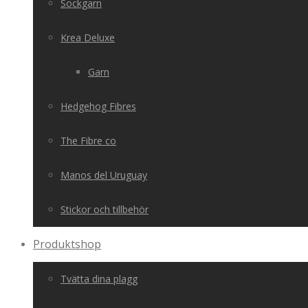
Sockgarn
Krea Deluxe
Garn
Hedgehog Fibres
The Fibre co
Manos del Uruguay
Stickor och tillbehör
Produktshop
Tvätta dina plagg