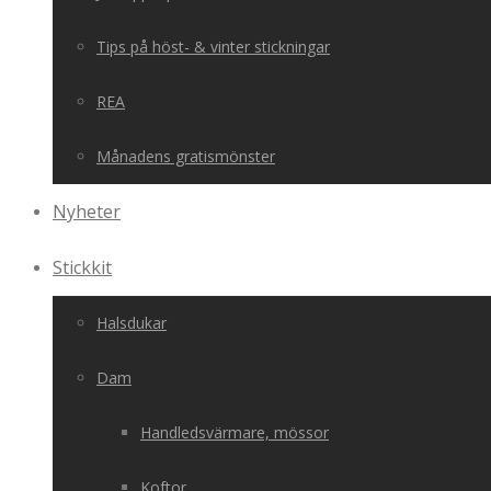
Tips på höst- & vinter stickningar
REA
Månadens gratismönster
Nyheter
Stickkit
Halsdukar
Dam
Handledsvärmare, mössor
Koftor