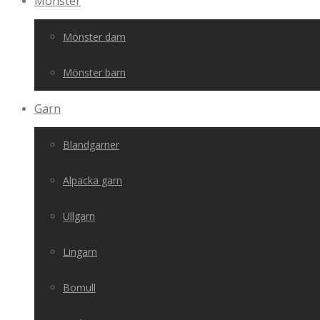
Mönster
Mönster dam
Mönster barn
Garn
Blandgarner
Alpacka garn
Ullgarn
Lingarn
Bomull