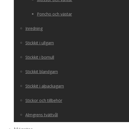
Poncho och västar
Inredning
Stickkit i ullgarn
Stickkit i bomull
Stickkit blandgarn
Stickkit i alpackagarn
Stickor och tillbehör
Almgrens tvättvål