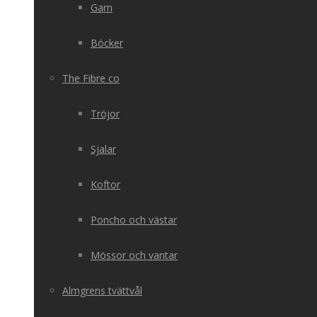
Garn
Böcker
The Fibre co
Tröjor
Sjalar
Koftor
Poncho och västar
Mössor och vantar
Almgrens tvättvål