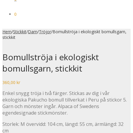
0
Hem
/
Stickkit
/
Dam
/
Tröjor
/
Bomullströja i ekologiskt bomullsgarn,
stickkit
Bomullströja i ekologiskt
bomullsgarn, stickkit
360,00
kr
Enkel snygg tröja i två färger. Stickas av dig i vår
ekologiska Pakucho bomull tillverkat i Peru på stickor 5.
Garn och mönster ingår. Alpaca of Swedens
egendesignade stickmönster.
Storlek: M övervidd: 104 cm, längd: 55 cm, ärmlängd: 32
cm