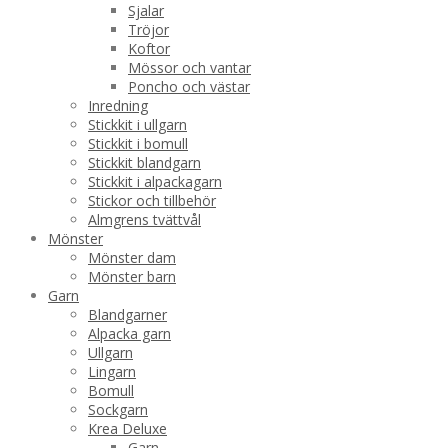
Sjalar
Tröjor
Koftor
Mössor och vantar
Poncho och västar
Inredning
Stickkit i ullgarn
Stickkit i bomull
Stickkit blandgarn
Stickkit i alpackagarn
Stickor och tillbehör
Almgrens tvättvål
Mönster
Mönster dam
Mönster barn
Garn
Blandgarner
Alpacka garn
Ullgarn
Lingarn
Bomull
Sockgarn
Krea Deluxe
Garn