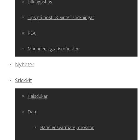
Julklappstips
Tips på höst- & vinter stickningar
REA
Månadens gratismönster
Nyheter
Stickkit
Halsdukar
Dam
Handledsvärmare, mössor