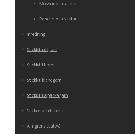
Mössor och vantar
Poncho och västar
Inredning
Stickkit i ullgarn
Stickkit i bomull
Stickkit blandgarn
Stickkit i alpackagarn
Stickor och tillbehör
Almgrens tvättvål