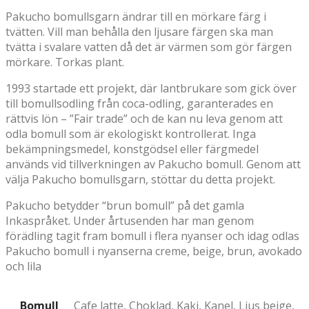
Pakucho bomullsgarn ändrar till en mörkare färg i
tvätten. Vill man behålla den ljusare färgen ska man
tvätta i svalare vatten då det är värmen som gör färgen
mörkare. Torkas plant.
1993 startade ett projekt, där lantbrukare som gick över
till bomullsodling från coca-odling, garanterades en
rättvis lön – ”Fair trade” och de kan nu leva genom att
odla bomull som är ekologiskt kontrollerat. Inga
bekämpningsmedel, konstgödsel eller färgmedel
används vid tillverkningen av Pakucho bomull. Genom att
välja Pakucho bomullsgarn, stöttar du detta projekt.
Pakucho betydder “brun bomull” på det gamla
Inkaspråket. Under årtusenden har man genom
förädling tagit fram bomull i flera nyanser och idag odlas
Pakucho bomull i nyanserna creme, beige, brun, avokado
och lila
Bomull
Cafe latte, Choklad, Kaki, Kanel, Ljus beige,