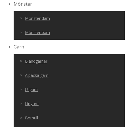
Mönster
Mönster dam
Mönster barn
Garn
Blandgarner
Alpacka garn
Ullgarn
Lingarn
Bomull