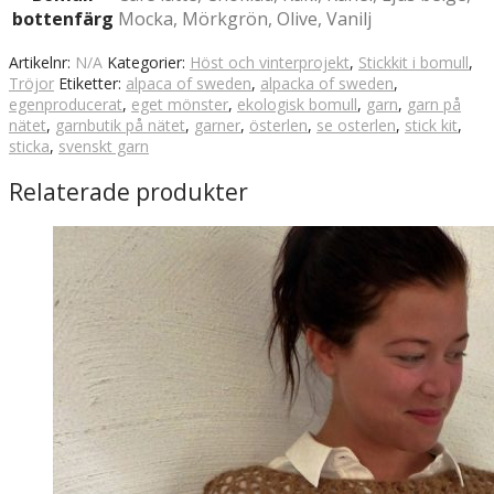
bottenfärg
Mocka, Mörkgrön, Olive, Vanilj
Artikelnr:
N/A
Kategorier:
Höst och vinterprojekt
,
Stickkit i bomull
,
Tröjor
Etiketter:
alpaca of sweden
,
alpacka of sweden
,
egenproducerat
,
eget mönster
,
ekologisk bomull
,
garn
,
garn på
nätet
,
garnbutik på nätet
,
garner
,
österlen
,
se osterlen
,
stick kit
,
sticka
,
svenskt garn
Relaterade produkter