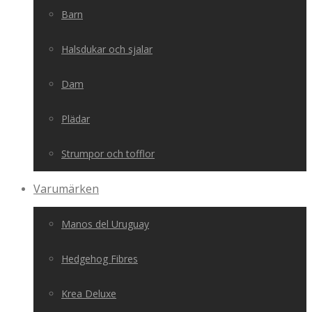
Barn
Halsdukar och sjalar
Dam
Plädar
Strumpor och tofflor
Varumärken
Manos del Uruguay
Hedgehog Fibres
Krea Deluxe