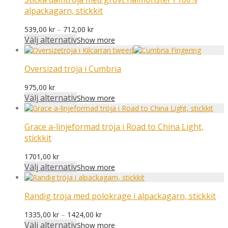
alpackagarn, stickkit
Prisintervall:
539,00
kr
–
712,00
kr
539,00 kr
Välj alternativ
Show more
till
712,00 kr
Oversizad tröja i Cumbria
975,00
kr
Välj alternativ
Show more
Grace a-linjeformad tröja i Road to China Light,
stickkit
1701,00
kr
Välj alternativ
Show more
Randig tröja med polokrage i alpackagarn, stickkit
Prisintervall:
1335,00
kr
–
1424,00
kr
1335,00 kr
Välj alternativ
Show more