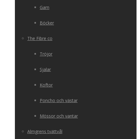
Garn
Böcker
The Fibre co
Tröjor
Sjalar
Koftor
Poncho och västar
Mössor och vantar
Almgrens tvättvål