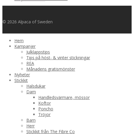
till
1424,00 kr
© 2026 Alpaca of Sweden
Hem
Kampanjer
Julklappstips
Tips på höst- & vinter stickningar
REA
Månadens gratismönster
Nyheter
Stickkit
Halsdukar
Dam
Handledsvärmare, mössor
Koftor
Poncho
Tröjor
Barn
Herr
Stickkit från The Fibre Co