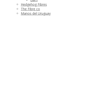
Hedgehog Fibres
The Fibre co
Manos del Uruguay
Stickor och tillbehör
Produktshop
Tvätta dina plagg
Barn
Halsdukar och sjalar
Dam
Plädar
Strumpor och tofflor
Varumärken
Manos del Uruguay
Hedgehog Fibres
Krea Deluxe
Garn
Böcker
The Fibre co
Tröjor
Sjalar
Koftor
Poncho och västar
Mössor och vantar