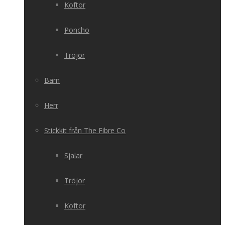
Koftor
Poncho
Tröjor
Barn
Herr
Stickkit från The Fibre Co
Sjalar
Tröjor
Koftor