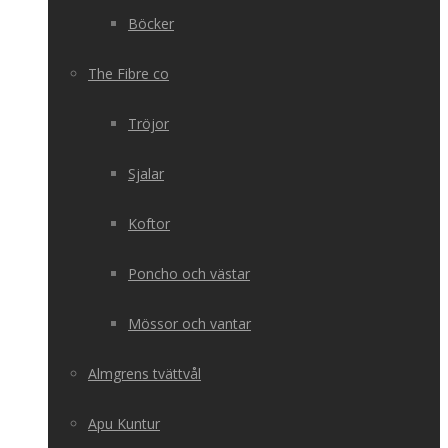
Böcker
The Fibre co
Tröjor
Sjalar
Koftor
Poncho och västar
Mössor och vantar
Almgrens tvättvål
Apu Kuntur