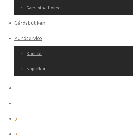
Samantha Holmes
Gårdsbutiken
Kundservice
Kontakt
Köpvillkor
0
0