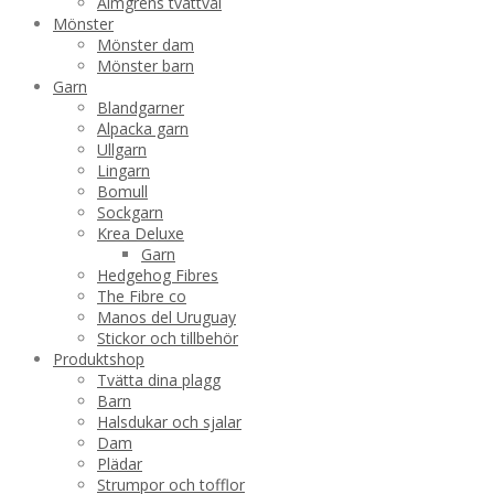
Almgrens tvättvål
Mönster
Mönster dam
Mönster barn
Garn
Blandgarner
Alpacka garn
Ullgarn
Lingarn
Bomull
Sockgarn
Krea Deluxe
Garn
Hedgehog Fibres
The Fibre co
Manos del Uruguay
Stickor och tillbehör
Produktshop
Tvätta dina plagg
Barn
Halsdukar och sjalar
Dam
Plädar
Strumpor och tofflor