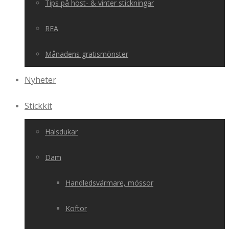
Tips på höst- & vinter stickningar
REA
Månadens gratismönster
Nyheter
Stickkit
Halsdukar
Dam
Handledsvärmare, mössor
Koftor