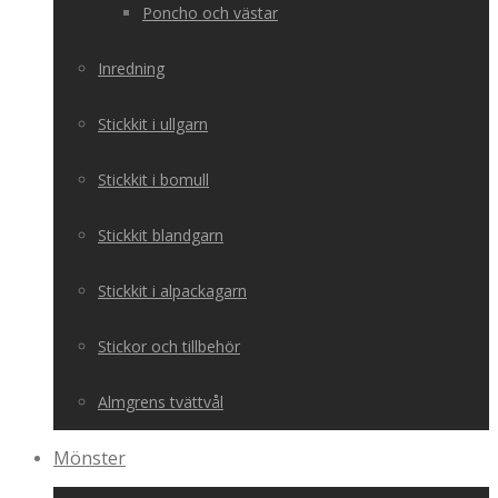
Poncho och västar
Inredning
Stickkit i ullgarn
Stickkit i bomull
Stickkit blandgarn
Stickkit i alpackagarn
Stickor och tillbehör
Almgrens tvättvål
Mönster