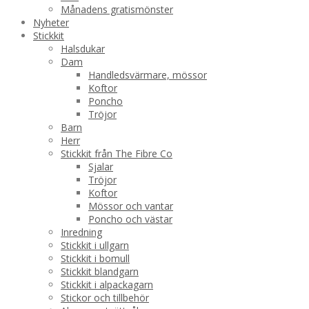
Månadens gratismönster
Nyheter
Stickkit
Halsdukar
Dam
Handledsvärmare, mössor
Koftor
Poncho
Tröjor
Barn
Herr
Stickkit från The Fibre Co
Sjalar
Tröjor
Koftor
Mössor och vantar
Poncho och västar
Inredning
Stickkit i ullgarn
Stickkit i bomull
Stickkit blandgarn
Stickkit i alpackagarn
Stickor och tillbehör