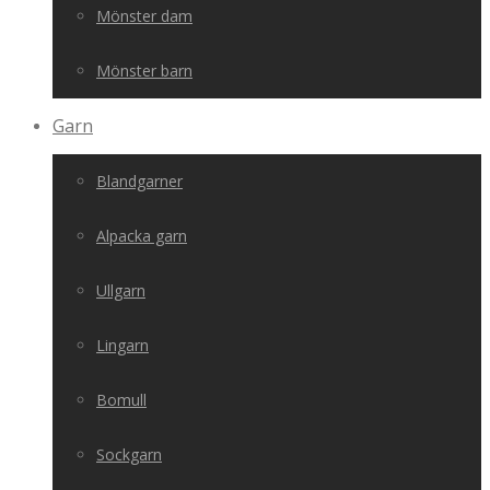
Mönster dam
Mönster barn
Garn
Blandgarner
Alpacka garn
Ullgarn
Lingarn
Bomull
Sockgarn