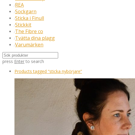
REA
⁄
Sockgarn
⁄
Sticka i Finull
⁄
Stickkit
⁄
The Fibre co
⁄
Tvätta dina plagg
⁄
Varumärken
⁄
press
Enter
to search
Products tagged
“sticka nybörjare”