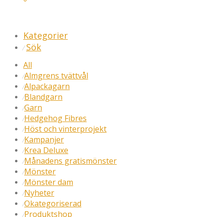
Kategorier
Sök
⁄
All
Almgrens tvättvål
⁄
Alpackagarn
⁄
Blandgarn
⁄
Garn
⁄
Hedgehog Fibres
⁄
Höst och vinterprojekt
⁄
Kampanjer
⁄
Krea Deluxe
⁄
Månadens gratismönster
⁄
Mönster
⁄
Mönster dam
⁄
Nyheter
⁄
Okategoriserad
⁄
Produktshop
⁄