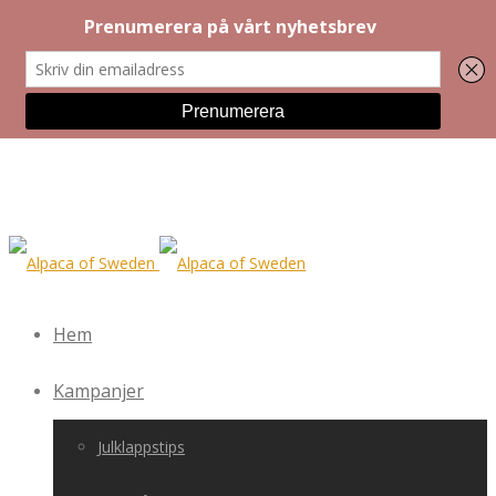
Hem
Kampanjer
Julklappstips