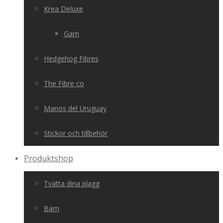
Krea Deluxe
Garn
Hedgehog Fibres
The Fibre co
Manos del Uruguay
Stickor och tillbehör
Produktshop
Tvätta dina plagg
Barn