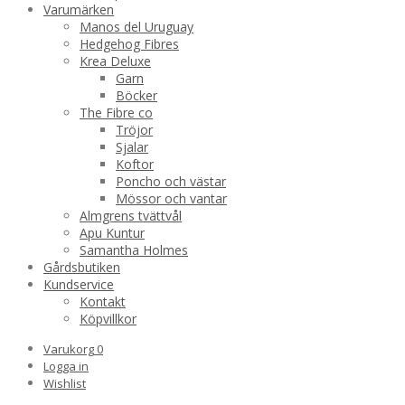
Varumärken
Manos del Uruguay
Hedgehog Fibres
Krea Deluxe
Garn
Böcker
The Fibre co
Tröjor
Sjalar
Koftor
Poncho och västar
Mössor och vantar
Almgrens tvättvål
Apu Kuntur
Samantha Holmes
Gårdsbutiken
Kundservice
Kontakt
Köpvillkor
Varukorg
0
Logga in
Wishlist