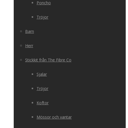
Poncho
Tröjor
Barn
Herr
Stickkit från The Fibre Co
Sjalar
Tröjor
Koftor
Mössor och vantar