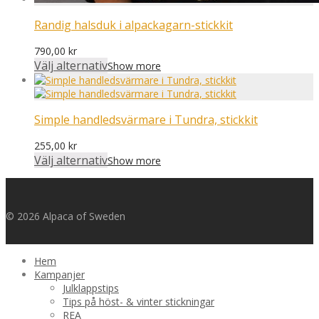
Randig halsduk i alpackagarn-stickkit
790,00
kr
Välj alternativ
Show more
Simple handledsvärmare i Tundra, stickkit
255,00
kr
Välj alternativ
Show more
© 2026 Alpaca of Sweden
Hem
Kampanjer
Julklappstips
Tips på höst- & vinter stickningar
REA