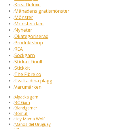
Krea Deluxe
⁄
Månadens gratismönster
⁄
Mönster
⁄
Mönster dam
⁄
Nyheter
⁄
Okategoriserad
⁄
Produktshop
⁄
REA
⁄
Sockgarn
⁄
Sticka i Finull
⁄
Stickkit
⁄
The Fibre co
⁄
Tvätta dina plagg
⁄
Varumärken
⁄
⁄
Alpacka garn
⁄
BC Garn
⁄
Blandgarner
⁄
Bomull
⁄
Hey Mama Wolf
⁄
Manos del Uruguay