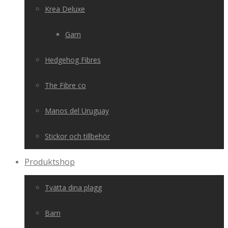
Krea Deluxe
Garn
Hedgehog Fibres
The Fibre co
Manos del Uruguay
Stickor och tillbehör
Produktshop
Tvätta dina plagg
Barn