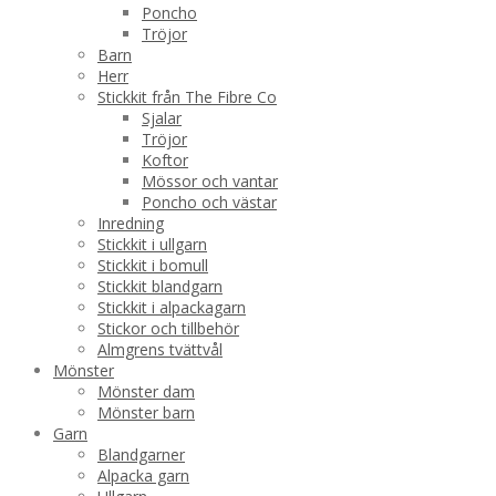
Poncho
Tröjor
Barn
Herr
Stickkit från The Fibre Co
Sjalar
Tröjor
Koftor
Mössor och vantar
Poncho och västar
Inredning
Stickkit i ullgarn
Stickkit i bomull
Stickkit blandgarn
Stickkit i alpackagarn
Stickor och tillbehör
Almgrens tvättvål
Mönster
Mönster dam
Mönster barn
Garn
Blandgarner
Alpacka garn