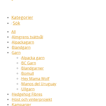
Kategorier
Sök
⁄
All
Almgrens tvättvål
⁄
Alpackagarn
⁄
Blandgarn
⁄
Garn
⁄
Alpacka garn
⁄
BC Garn
⁄
Blandgarner
⁄
Bomull
⁄
Hey Mama Wolf
⁄
Manos del Uruguay
⁄
Ullgarn
⁄
Hedgehog Fibres
⁄
Höst och vinterprojekt
⁄
Kampanjer
⁄