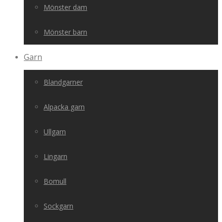
Mönster dam
Mönster barn
Garn
Blandgarner
Alpacka garn
Ullgarn
Lingarn
Bomull
Sockgarn