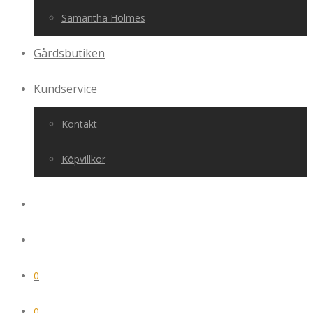
Samantha Holmes
Gårdsbutiken
Kundservice
Kontakt
Köpvillkor
0
0