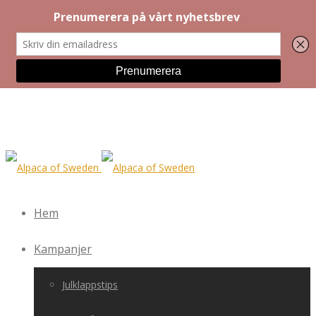
Hem
Kampanjer
Julklappstips