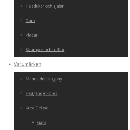
Halsdukar och sjalar
Dam
Plädar
Strumpor och tofflor
Varumärken
Manos del Uruguay
Hedgehog Fibres
Krea Deluxe
Garn