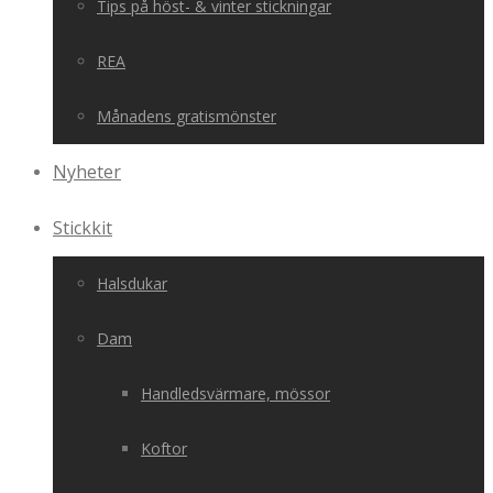
Tips på höst- & vinter stickningar
REA
Månadens gratismönster
Nyheter
Stickkit
Halsdukar
Dam
Handledsvärmare, mössor
Koftor