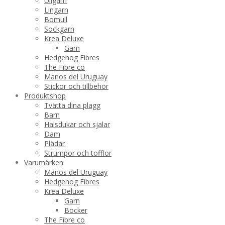
Ullgarn
Lingarn
Bomull
Sockgarn
Krea Deluxe
Garn
Hedgehog Fibres
The Fibre co
Manos del Uruguay
Stickor och tillbehör
Produktshop
Tvätta dina plagg
Barn
Halsdukar och sjalar
Dam
Plädar
Strumpor och tofflor
Varumärken
Manos del Uruguay
Hedgehog Fibres
Krea Deluxe
Garn
Böcker
The Fibre co