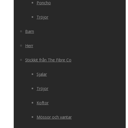
Poncho
Tröjor
Barn
Herr
Stickkit från The Fibre Co
Sjalar
Tröjor
Koftor
Mössor och vantar