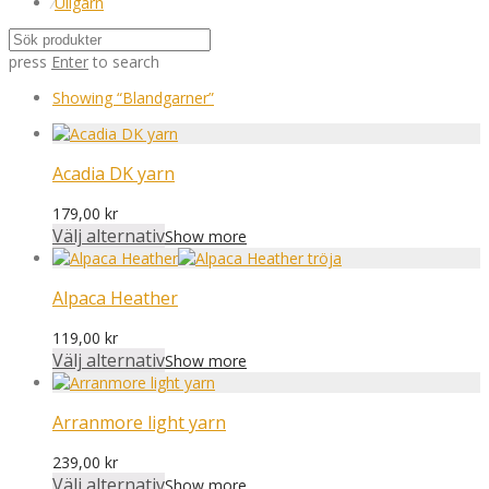
⁄
Ullgarn
press
Enter
to search
Showing
“Blandgarner”
Acadia DK yarn
179,00
kr
Välj alternativ
Show more
Alpaca Heather
119,00
kr
Välj alternativ
Show more
Arranmore light yarn
239,00
kr
Välj alternativ
Show more