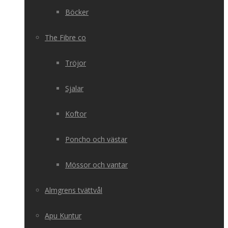
Böcker
The Fibre co
Tröjor
Sjalar
Koftor
Poncho och västar
Mössor och vantar
Almgrens tvättvål
Apu Kuntur