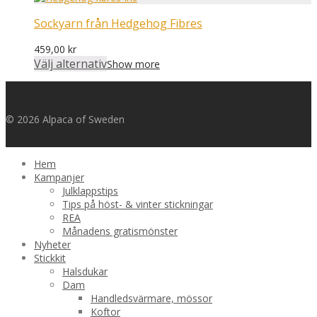
Sockyarn från Hedgehog Fibres
459,00
kr
Välj alternativ
Show more
© 2026 Alpaca of Sweden
Hem
Kampanjer
Julklappstips
Tips på höst- & vinter stickningar
REA
Månadens gratismönster
Nyheter
Stickkit
Halsdukar
Dam
Handledsvärmare, mössor
Koftor