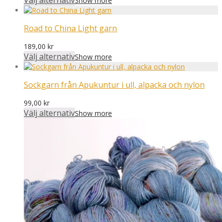
Välj alternativ
Show more
Road to China Light garn
189,00
kr
Välj alternativ
Show more
Sockgarn från Apukuntur i ull, alpacka och nylon
99,00
kr
Välj alternativ
Show more