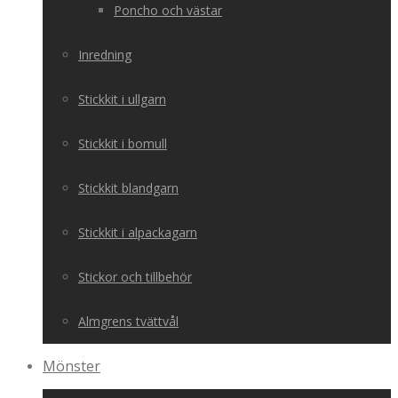
Poncho och västar
Inredning
Stickkit i ullgarn
Stickkit i bomull
Stickkit blandgarn
Stickkit i alpackagarn
Stickor och tillbehör
Almgrens tvättvål
Mönster