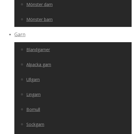
Mönster dam
Mönster barn
Garn
Blandgarner
Alpacka garn
Ullgarn
Lingarn
Bomull
Sockgarn