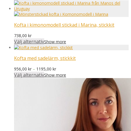
Kofta i kimonomodell stickad i Marina, stickkit
738,00
kr
Välj alternativ
Show more
Kofta med sadelärm, stickkit
Prisintervall:
956,00
kr
–
1195,00
kr
956,00 kr
Välj alternativ
Show more
till
1195,00 kr