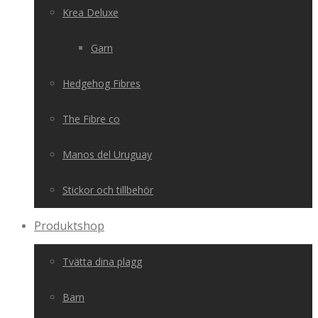
Krea Deluxe
Garn
Hedgehog Fibres
The Fibre co
Manos del Uruguay
Stickor och tillbehör
Produktshop
Tvätta dina plagg
Barn