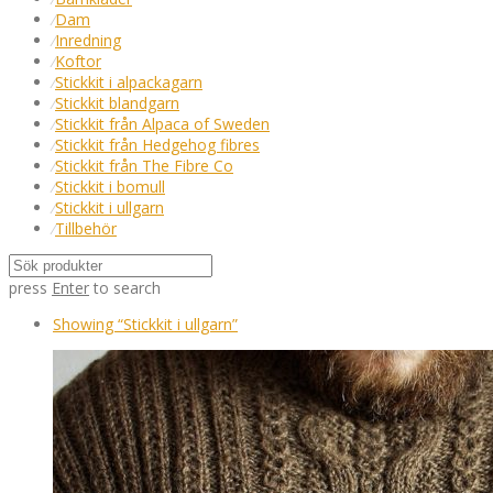
⁄
Dam
⁄
Inredning
⁄
Koftor
⁄
Stickkit i alpackagarn
⁄
Stickkit blandgarn
⁄
Stickkit från Alpaca of Sweden
⁄
Stickkit från Hedgehog fibres
⁄
Stickkit från The Fibre Co
⁄
Stickkit i bomull
⁄
Stickkit i ullgarn
⁄
Tillbehör
press
Enter
to search
Showing
“Stickkit i ullgarn”