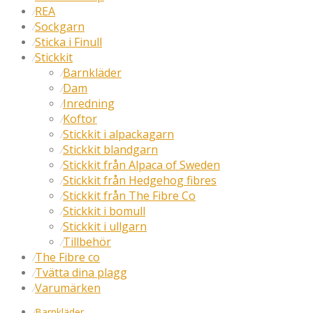
REA
⁄
Sockgarn
⁄
Sticka i Finull
⁄
Stickkit
⁄
Barnkläder
⁄
Dam
⁄
Inredning
⁄
Koftor
⁄
Stickkit i alpackagarn
⁄
Stickkit blandgarn
⁄
Stickkit från Alpaca of Sweden
⁄
Stickkit från Hedgehog fibres
⁄
Stickkit från The Fibre Co
⁄
Stickkit i bomull
⁄
Stickkit i ullgarn
⁄
Tillbehör
⁄
The Fibre co
⁄
Tvätta dina plagg
⁄
Varumärken
⁄
⁄
Barnkläder