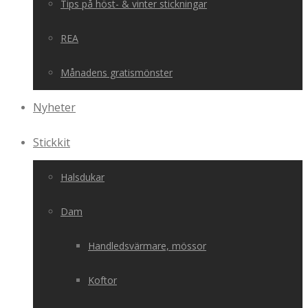
Tips på höst- & vinter stickningar
REA
Månadens gratismönster
Nyheter
Stickkit
Halsdukar
Dam
Handledsvärmare, mössor
Koftor