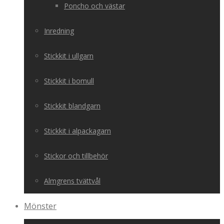
Poncho och västar
Inredning
Stickkit i ullgarn
Stickkit i bomull
Stickkit blandgarn
Stickkit i alpackagarn
Stickor och tillbehör
Almgrens tvättvål
Mönster