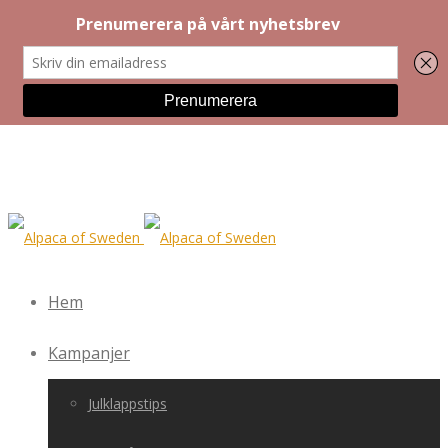
Hem
Kampanjer
Julklappstips