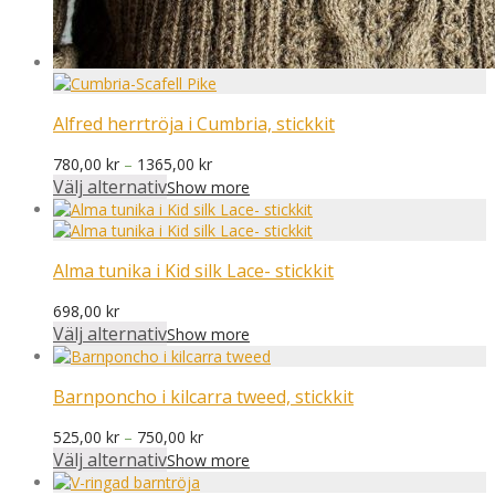
Alfred herrtröja i Cumbria, stickkit
Prisintervall:
780,00
kr
–
1365,00
kr
780,00 kr
Välj alternativ
Show more
till
1365,00 kr
Alma tunika i Kid silk Lace- stickkit
698,00
kr
Välj alternativ
Show more
Barnponcho i kilcarra tweed, stickkit
Prisintervall:
525,00
kr
–
750,00
kr
525,00 kr
Välj alternativ
Show more
till