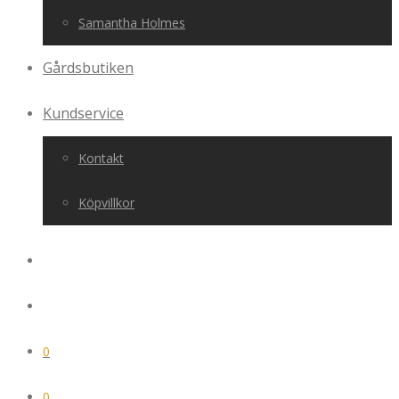
Samantha Holmes
Gårdsbutiken
Kundservice
Kontakt
Köpvillkor
0
0