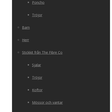
Poncho
Tröjor
Barn
Herr
Stickkit från The Fibre Co
Sjalar
Tröjor
Koftor
Mössor och vantar