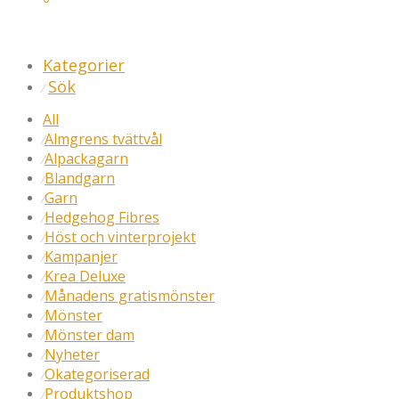
Kategorier
Sök
⁄
All
Almgrens tvättvål
⁄
Alpackagarn
⁄
Blandgarn
⁄
Garn
⁄
Hedgehog Fibres
⁄
Höst och vinterprojekt
⁄
Kampanjer
⁄
Krea Deluxe
⁄
Månadens gratismönster
⁄
Mönster
⁄
Mönster dam
⁄
Nyheter
⁄
Okategoriserad
⁄
Produktshop
⁄