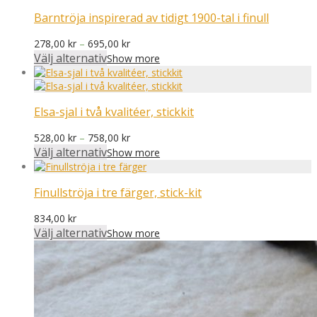
750,00 kr
Barntröja inspirerad av tidigt 1900-tal i finull
Prisintervall:
278,00
kr
–
695,00
kr
278,00 kr
Välj alternativ
Show more
till
695,00 kr
Elsa-sjal i två kvalitéer, stickkit
Prisintervall:
528,00
kr
–
758,00
kr
528,00 kr
Välj alternativ
Show more
till
758,00 kr
Finullströja i tre färger, stick-kit
834,00
kr
Välj alternativ
Show more