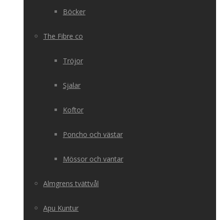
Böcker
The Fibre co
Tröjor
Sjalar
Koftor
Poncho och västar
Mössor och vantar
Almgrens tvättvål
Apu Kuntur