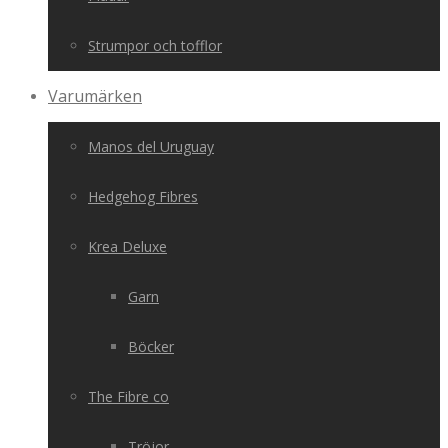
Strumpor och tofflor
Varumärken
Manos del Uruguay
Hedgehog Fibres
Krea Deluxe
Garn
Böcker
The Fibre co
Tröjor