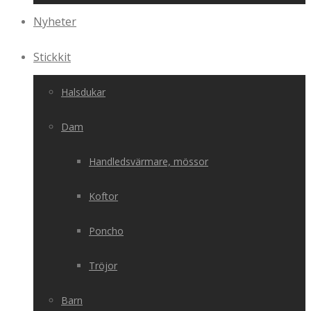
Nyheter
Stickkit
Halsdukar
Dam
Handledsvärmare, mössor
Koftor
Poncho
Tröjor
Barn