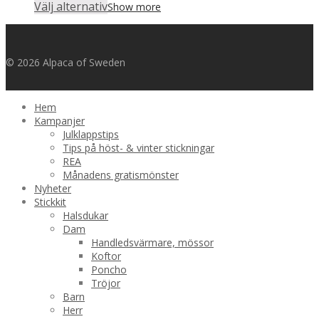
Välj alternativ
Show more
© 2026 Alpaca of Sweden
Hem
Kampanjer
Julklappstips
Tips på höst- & vinter stickningar
REA
Månadens gratismönster
Nyheter
Stickkit
Halsdukar
Dam
Handledsvärmare, mössor
Koftor
Poncho
Tröjor
Barn
Herr