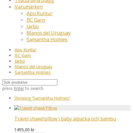
Tvätta dina plagg
⁄
Varumärken
⁄
Apu Kuntur
⁄
BC Garn
⁄
Järbo
⁄
Manos del Uruguay
⁄
Samantha Holmes
⁄
⁄
Apu Kuntur
⁄
BC Garn
⁄
Järbo
⁄
Manos del Uruguay
⁄
Samantha Holmes
press
Enter
to search
Showing
“Samantha Holmes”
Travel shawl/pillow i baby alpacka och bambu
1495,00
kr