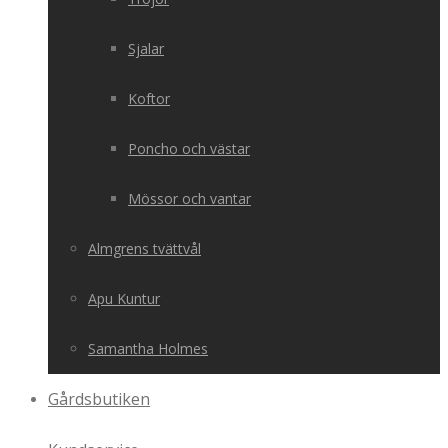
Sjalar
Koftor
Poncho och västar
Mössor och vantar
Almgrens tvättvål
Apu Kuntur
Samantha Holmes
Gårdsbutiken