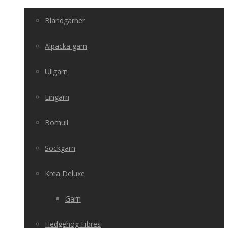
Blandgarner
Alpacka garn
Ullgarn
Lingarn
Bomull
Sockgarn
Krea Deluxe
Garn
Hedgehog Fibres