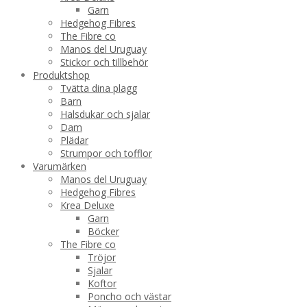
Garn
Hedgehog Fibres
The Fibre co
Manos del Uruguay
Stickor och tillbehör
Produktshop
Tvätta dina plagg
Barn
Halsdukar och sjalar
Dam
Plädar
Strumpor och tofflor
Varumärken
Manos del Uruguay
Hedgehog Fibres
Krea Deluxe
Garn
Böcker
The Fibre co
Tröjor
Sjalar
Koftor
Poncho och västar