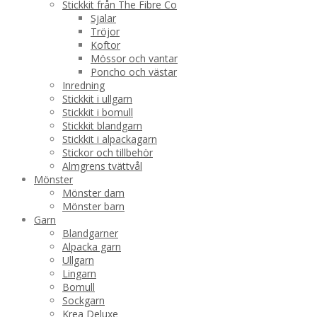
Stickkit från The Fibre Co
Sjalar
Tröjor
Koftor
Mössor och vantar
Poncho och västar
Inredning
Stickkit i ullgarn
Stickkit i bomull
Stickkit blandgarn
Stickkit i alpackagarn
Stickor och tillbehör
Almgrens tvättvål
Mönster
Mönster dam
Mönster barn
Garn
Blandgarner
Alpacka garn
Ullgarn
Lingarn
Bomull
Sockgarn
Krea Deluxe