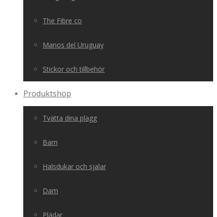
The Fibre co
Manos del Uruguay
Stickor och tillbehör
Produktshop
Tvätta dina plagg
Barn
Halsdukar och sjalar
Dam
Plädar