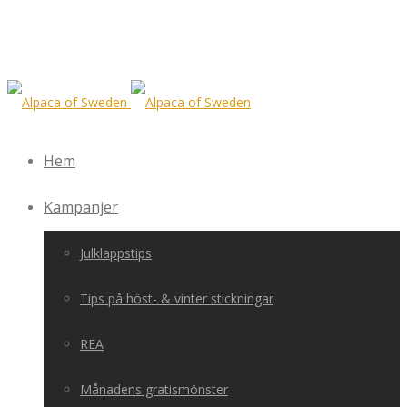
Hem
Kampanjer
Julklappstips
Tips på höst- & vinter stickningar
REA
Månadens gratismönster