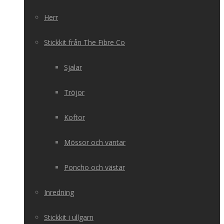
Herr
Stickkit från The Fibre Co
Sjalar
Tröjor
Koftor
Mössor och vantar
Poncho och västar
Inredning
Stickkit i ullgarn