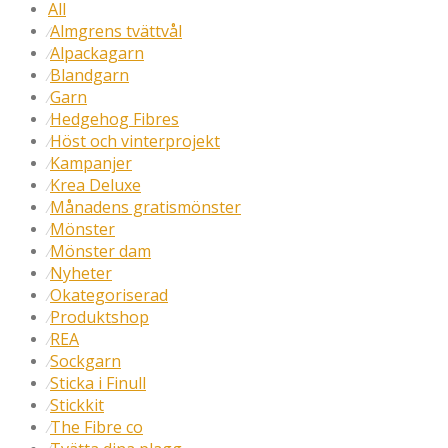
All
Almgrens tvättvål
⁄
Alpackagarn
⁄
Blandgarn
⁄
Garn
⁄
Hedgehog Fibres
⁄
Höst och vinterprojekt
⁄
Kampanjer
⁄
Krea Deluxe
⁄
Månadens gratismönster
⁄
Mönster
⁄
Mönster dam
⁄
Nyheter
⁄
Okategoriserad
⁄
Produktshop
⁄
REA
⁄
Sockgarn
⁄
Sticka i Finull
⁄
Stickkit
⁄
The Fibre co
⁄