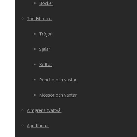
Böcker
The Fibre co
Tröjor
Sjalar
Koftor
Poncho och västar
Mössor och vantar
Almgrens tvättvål
Apu Kuntur