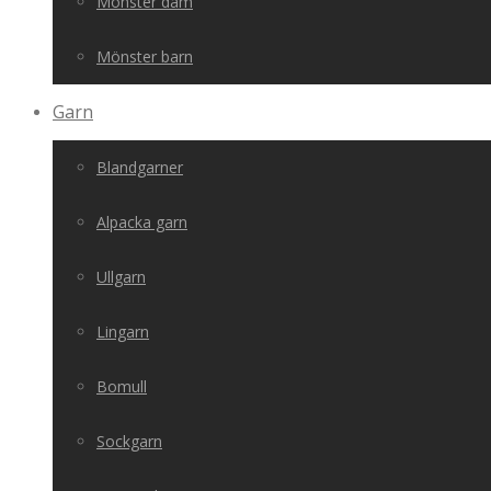
Mönster dam
Mönster barn
Garn
Blandgarner
Alpacka garn
Ullgarn
Lingarn
Bomull
Sockgarn