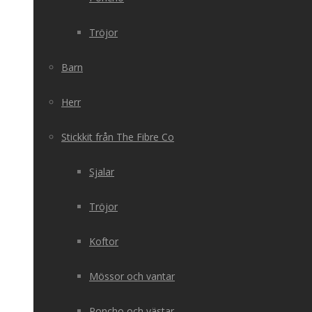
Tröjor
Barn
Herr
Stickkit från The Fibre Co
Sjalar
Tröjor
Koftor
Mössor och vantar
Poncho och västar