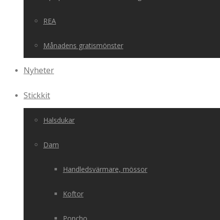
REA
Månadens gratismönster
Nyheter
Stickkit
Halsdukar
Dam
Handledsvärmare, mössor
Koftor
Poncho