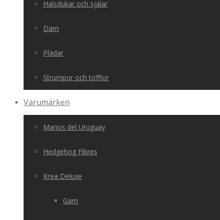
Halsdukar och sjalar
Dam
Plädar
Strumpor och tofflor
Varumärken
Manos del Uruguay
Hedgehog Fibres
Krea Deluxe
Garn