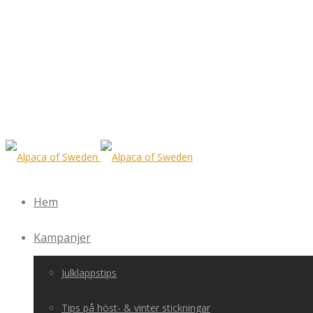
Hem
Kampanjer
Julklappstips
Tips på höst- & vinter stickningar