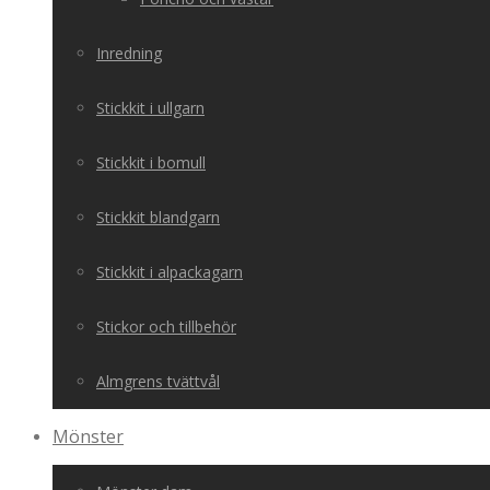
Inredning
Stickkit i ullgarn
Stickkit i bomull
Stickkit blandgarn
Stickkit i alpackagarn
Stickor och tillbehör
Almgrens tvättvål
Mönster