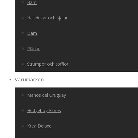
Barn
Halsdukar och sjalar
Dam
Plädar
Strumpor och tofflor
Varumärken
Manos del Uruguay
Hedgehog Fibres
Krea Deluxe