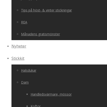
Tips på höst- & vinter stickningar
REA
Månadens gratismönster
Nyheter
Stickkit
Halsdukar
Dam
Handledsvärmare, mössor
Koftor