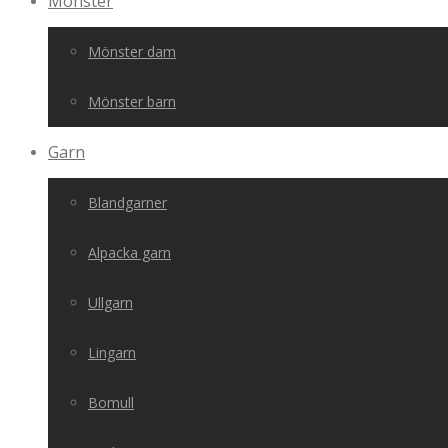
Mönster
Mönster dam
Mönster barn
Garn
Blandgarner
Alpacka garn
Ullgarn
Lingarn
Bomull