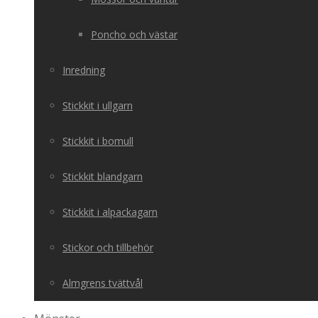
Poncho och västar
Inredning
Stickkit i ullgarn
Stickkit i bomull
Stickkit blandgarn
Stickkit i alpackagarn
Stickor och tillbehör
Almgrens tvättvål