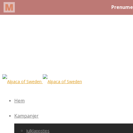
Hem
Kampanjer
Julklappstips