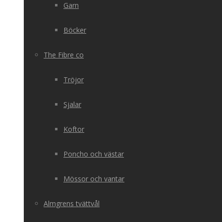
Garn
Böcker
The Fibre co
Tröjor
Sjalar
Koftor
Poncho och västar
Mössor och vantar
Almgrens tvättvål