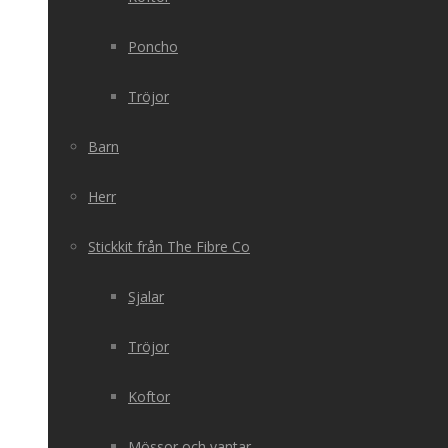
Poncho
Tröjor
Barn
Herr
Stickkit från The Fibre Co
Sjalar
Tröjor
Koftor
Mössor och vantar