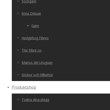
Sockgarn
Krea Deluxe
Garn
Hedgehog Fibres
The Fibre co
Manos del Uruguay
Stickor och tillbehör
Produktshop
Tvätta dina plagg