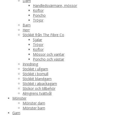
Dam
Handledsvärmare, mössor
Koftor
Poncho
Tröjor
Barn
Herr
Stickkit från The Fibre Co
Sjalar
Tröjor
Koftor
Mössor och vantar
Poncho och västar
Inredning
Stickkit i ullgarn
Stickkit i bomull
Stickkit blandgarn
Stickkit i alpackagarn
Stickor och tillbehör
Almgrens tvättvål
Mönster
Mönster dam
Mönster barn
Garn