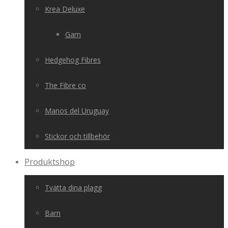
Krea Deluxe
Garn
Hedgehog Fibres
The Fibre co
Manos del Uruguay
Stickor och tillbehör
Produktshop
Tvätta dina plagg
Barn