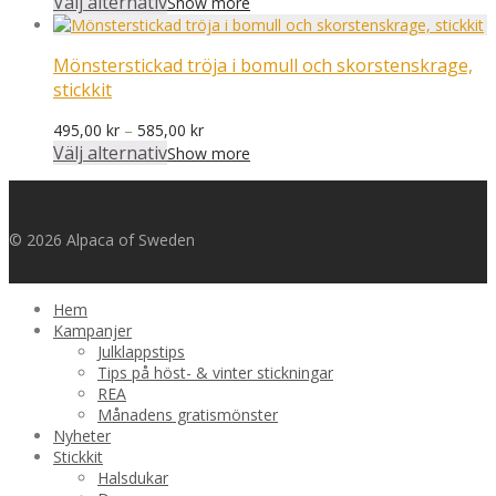
Välj alternativ
Show more
till
1424,00 kr
Mönsterstickad tröja i bomull och skorstenskrage,
stickkit
Prisintervall:
495,00
kr
–
585,00
kr
495,00 kr
Välj alternativ
Show more
till
585,00 kr
© 2026 Alpaca of Sweden
Hem
Kampanjer
Julklappstips
Tips på höst- & vinter stickningar
REA
Månadens gratismönster
Nyheter
Stickkit
Halsdukar