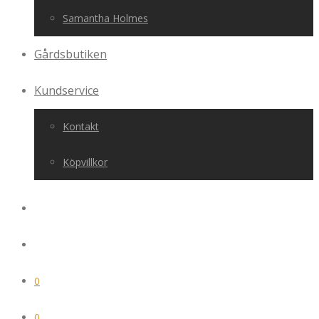
Samantha Holmes
Gårdsbutiken
Kundservice
Kontakt
Köpvillkor
0
0