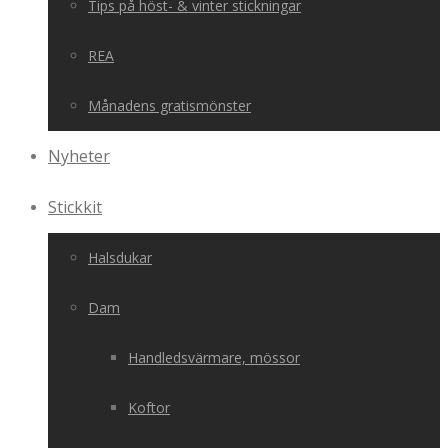
Tips på höst- & vinter stickningar
REA
Månadens gratismönster
Nyheter
Stickkit
Halsdukar
Dam
Handledsvärmare, mössor
Koftor