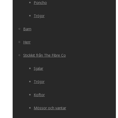
Poncho
Tröjor
Barn
Herr
Stickkit från The Fibre Co
Sjalar
Tröjor
Koftor
Mössor och vantar