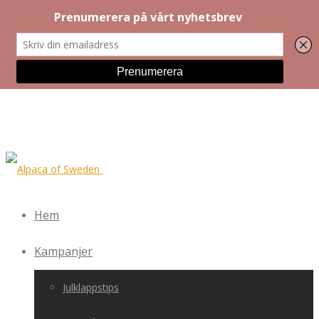
Hem
Kampanjer
Julklappstips