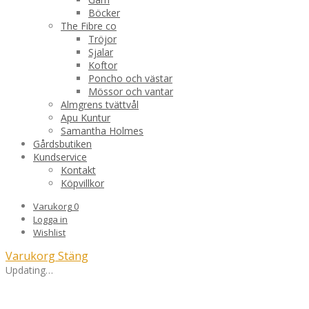
Böcker
The Fibre co
Tröjor
Sjalar
Koftor
Poncho och västar
Mössor och vantar
Almgrens tvättvål
Apu Kuntur
Samantha Holmes
Gårdsbutiken
Kundservice
Kontakt
Köpvillkor
Varukorg
0
Logga in
Wishlist
Varukorg
Stäng
Updating…
Inga produkter i varukorgen.