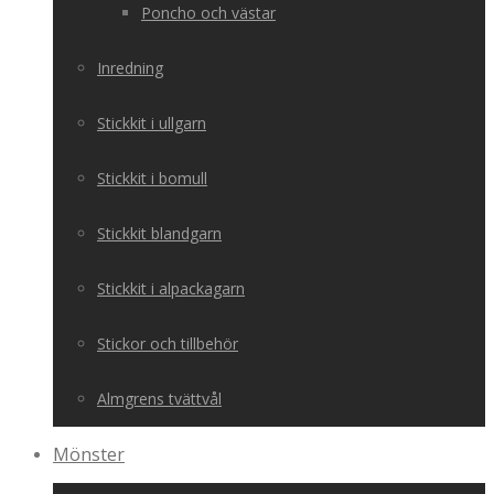
Poncho och västar
Inredning
Stickkit i ullgarn
Stickkit i bomull
Stickkit blandgarn
Stickkit i alpackagarn
Stickor och tillbehör
Almgrens tvättvål
Mönster