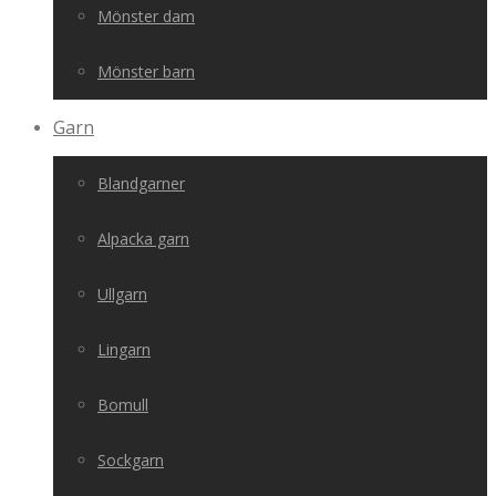
Mönster dam
Mönster barn
Garn
Blandgarner
Alpacka garn
Ullgarn
Lingarn
Bomull
Sockgarn