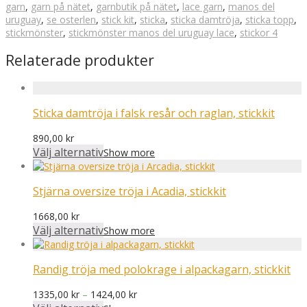
garn
,
garn på nätet
,
garnbutik på nätet
,
lace garn
,
manos del
uruguay
,
se osterlen
,
stick kit
,
sticka
,
sticka damtröja
,
sticka topp
,
stickmönster
,
stickmönster manos del uruguay lace
,
stickor 4
Relaterade produkter
Sticka damtröja i falsk resår och raglan, stickkit
890,00
kr
Välj alternativ
Show more
Stjärna oversize tröja i Acadia, stickkit
1668,00
kr
Välj alternativ
Show more
Randig tröja med polokrage i alpackagarn, stickkit
Prisintervall:
1335,00
kr
–
1424,00
kr
1335,00 kr