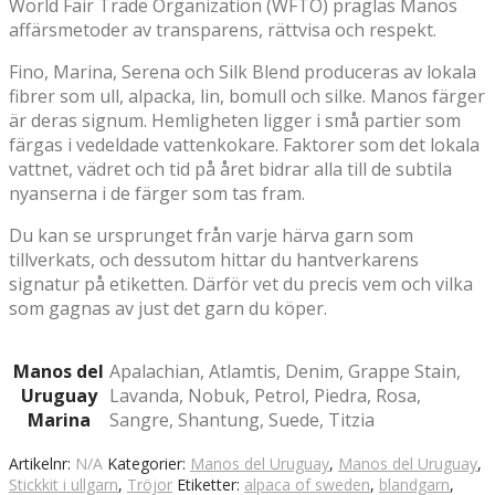
World Fair Trade Organization (WFTO) präglas Manos
affärsmetoder av transparens, rättvisa och respekt.
Fino, Marina, Serena och Silk Blend produceras av lokala
fibrer som ull, alpacka, lin, bomull och silke. Manos färger
är deras signum. Hemligheten ligger i små partier som
färgas i vedeldade vattenkokare. Faktorer som det lokala
vattnet, vädret och tid på året bidrar alla till de subtila
nyanserna i de färger som tas fram.
Du kan se ursprunget från varje härva garn som
tillverkats, och dessutom hittar du hantverkarens
signatur på etiketten. Därför vet du precis vem och vilka
som gagnas av just det garn du köper.
Manos del
Apalachian, Atlamtis, Denim, Grappe Stain,
Uruguay
Lavanda, Nobuk, Petrol, Piedra, Rosa,
Marina
Sangre, Shantung, Suede, Titzia
Artikelnr:
N/A
Kategorier:
Manos del Uruguay
,
Manos del Uruguay
,
Stickkit i ullgarn
,
Tröjor
Etiketter:
alpaca of sweden
,
blandgarn
,