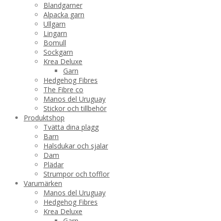
Blandgarner
Alpacka garn
Ullgarn
Lingarn
Bomull
Sockgarn
Krea Deluxe
Garn
Hedgehog Fibres
The Fibre co
Manos del Uruguay
Stickor och tillbehör
Produktshop
Tvätta dina plagg
Barn
Halsdukar och sjalar
Dam
Plädar
Strumpor och tofflor
Varumärken
Manos del Uruguay
Hedgehog Fibres
Krea Deluxe
Garn