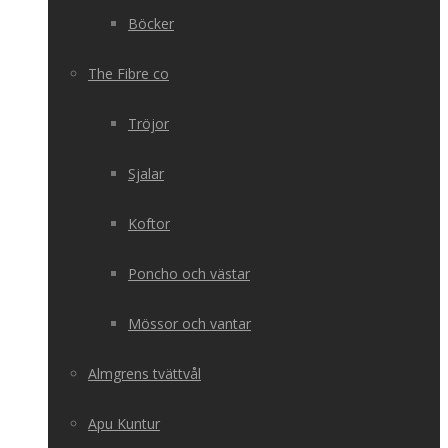
Böcker
The Fibre co
Tröjor
Sjalar
Koftor
Poncho och västar
Mössor och vantar
Almgrens tvättvål
Apu Kuntur