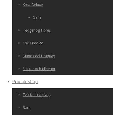
Krea Deluxe
Garn
Hedgehog Fibres
The Fibre co
Manos del Uruguay
Stickor och tillbehör
Produktshop
Tvätta dina plagg
Barn