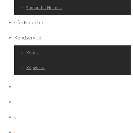
Samantha Holmes
Gårdsbutiken
Kundservice
Kontakt
Köpvillkor
0
0