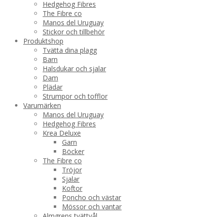
Hedgehog Fibres
The Fibre co
Manos del Uruguay
Stickor och tillbehör
Produktshop
Tvätta dina plagg
Barn
Halsdukar och sjalar
Dam
Plädar
Strumpor och tofflor
Varumärken
Manos del Uruguay
Hedgehog Fibres
Krea Deluxe
Garn
Böcker
The Fibre co
Tröjor
Sjalar
Koftor
Poncho och västar
Mössor och vantar
Almgrens tvättvål