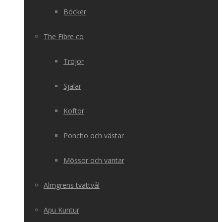
Böcker
The Fibre co
Tröjor
Sjalar
Koftor
Poncho och västar
Mössor och vantar
Almgrens tvättvål
Apu Kuntur