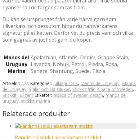
vattnet, vädret och tid på året bidrar alla till de subtila
nyanserna i de färger som tas fram.
Du kan se ursprunget från varje härva garn som
tillverkats, och dessutom hittar du hantverkarens
signatur på etiketten. Därför vet du precis vem och vilka
som gagnas av just det garn du köper.
Manos del
Apalachian, Atlamtis, Denim, Grappe Stain,
Uruguay
Lavanda, Nobuk, Petrol, Piedra, Rosa,
Marina
Sangre, Shantung, Suede, Titzia
Artikelnr:
N/A
Kategorier:
Julklappstips
,
Manos del Uruguay
,
Manos
del Uruguay
,
Sjalar och Halsdukar
,
Stickkit från Alpaca of Sweden
,
Stickkit i ullgarn
Etiketter:
alpaca of sweden design
,
manos del
uruguay
,
stickkit marina
Relaterade produkter
Randig halsduk i alpackagarn-stickkit