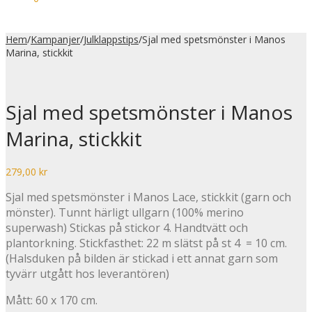
Hem
/
Kampanjer
/
Julklappstips
/
Sjal med spetsmönster i Manos
Marina, stickkit
Sjal med spetsmönster i Manos
Marina, stickkit
279,00
kr
Sjal med spetsmönster i Manos Lace, stickkit (garn och
mönster). Tunnt härligt ullgarn (100% merino
superwash) Stickas på stickor 4. Handtvätt och
plantorkning. Stickfasthet: 22 m slätst på st 4 = 10 cm.
(Halsduken på bilden är stickad i ett annat garn som
tyvärr utgått hos leverantören)
Mått: 60 x 170 cm.