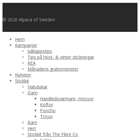
© 2026 Alpaca of Sweden
Hem
Kampanjer
Julklappstips
Tips på höst- & vinter stickningar
REA
Månadens gratismönster
Nyheter
Stickkit
Halsdukar
Dam
Handledsvärmare, mössor
Koftor
Poncho
Tröjor
Barn
Herr
Stickkit från The Fibre Co