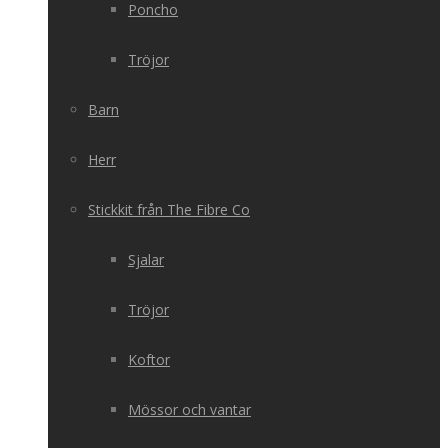
Poncho
Tröjor
Barn
Herr
Stickkit från The Fibre Co
Sjalar
Tröjor
Koftor
Mössor och vantar