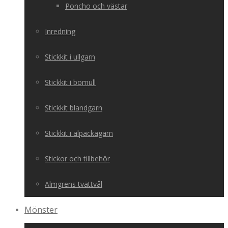
Poncho och västar
Inredning
Stickkit i ullgarn
Stickkit i bomull
Stickkit blandgarn
Stickkit i alpackagarn
Stickor och tillbehör
Almgrens tvättvål
Mönster