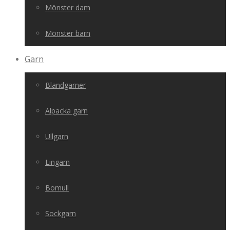
Mönster dam
Mönster barn
Garn
Blandgarner
Alpacka garn
Ullgarn
Lingarn
Bomull
Sockgarn