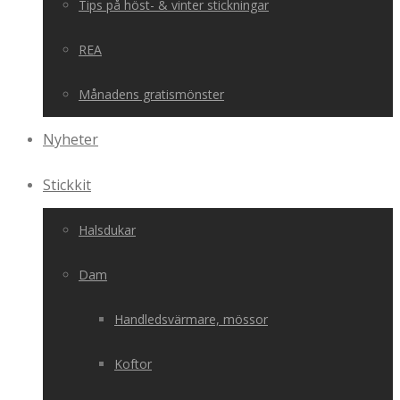
Tips på höst- & vinter stickningar
REA
Månadens gratismönster
Nyheter
Stickkit
Halsdukar
Dam
Handledsvärmare, mössor
Koftor