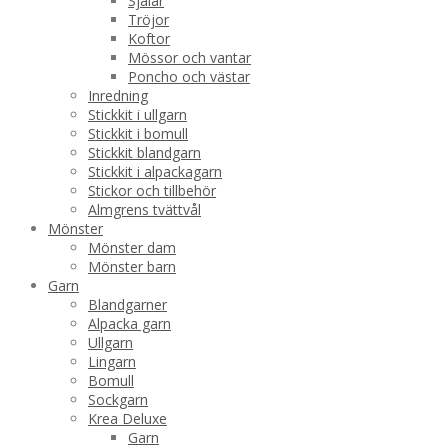
Sjalar
Tröjor
Koftor
Mössor och vantar
Poncho och västar
Inredning
Stickkit i ullgarn
Stickkit i bomull
Stickkit blandgarn
Stickkit i alpackagarn
Stickor och tillbehör
Almgrens tvättvål
Mönster
Mönster dam
Mönster barn
Garn
Blandgarner
Alpacka garn
Ullgarn
Lingarn
Bomull
Sockgarn
Krea Deluxe
Garn