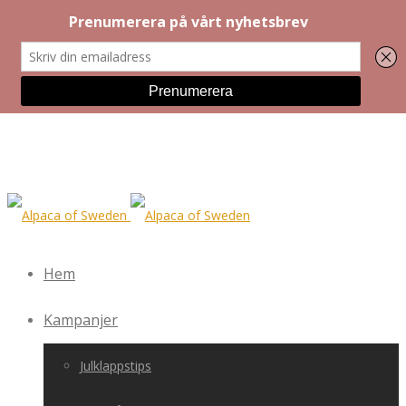
Hem
Kampanjer
Julklappstips