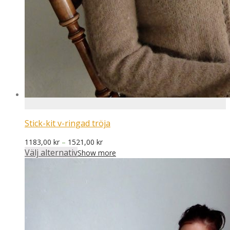
Stick-kit v-ringad tröja
Prisintervall:
1183,00
kr
–
1521,00
kr
1183,00 kr
Välj alternativ
Show more
till
1521,00 kr