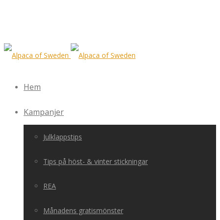
Hem
Kampanjer
Julklappstips
Tips på höst- & vinter stickningar
REA
Månadens gratismönster