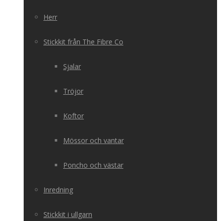
Herr
Stickkit från The Fibre Co
Sjalar
Tröjor
Koftor
Mössor och vantar
Poncho och västar
Inredning
Stickkit i ullgarn