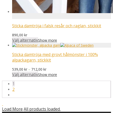
Sticka damtröja i falsk resår och raglan, stickkit
890,00
kr
Välj alternativ
Show more
Sticka damtröja med grovt hålmönster i 100%
alpackagarn, stickkit
Prisintervall:
539,00
kr
–
712,00
kr
539,00 kr
Välj alternativ
Show more
till
1
712,00 kr
2
Load More
All products loaded.