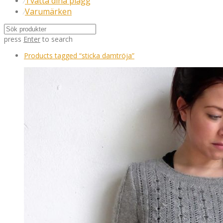
Tvätta dina plagg
⁄
Varumärken
⁄
press
Enter
to search
Products tagged
“sticka damtröja”