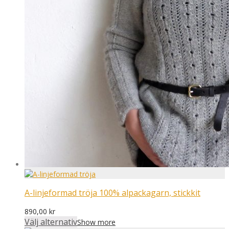
A-linjeformad tröja 100% alpackagarn, stickkit
890,00
kr
Välj alternativ
Show more