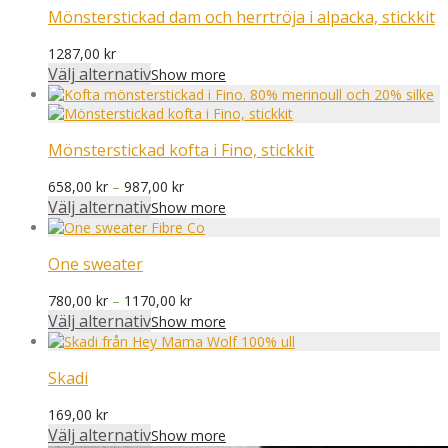
Mönsterstickad dam och herrtröja i alpacka, stickkit
1287,00
kr
Välj alternativ
Show more
Mönsterstickad kofta i Fino, stickkit
Prisintervall:
658,00
kr
–
987,00
kr
658,00 kr
Välj alternativ
Show more
till
987,00 kr
One sweater
Prisintervall:
780,00
kr
–
1170,00
kr
780,00 kr
Välj alternativ
Show more
till
1170,00 kr
Skadi
169,00
kr
Välj alternativ
Show more