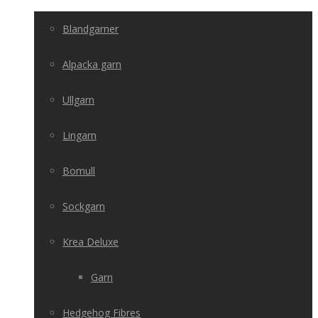
Blandgarner
Alpacka garn
Ullgarn
Lingarn
Bomull
Sockgarn
Krea Deluxe
Garn
Hedgehog Fibres