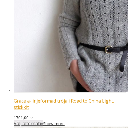
Grace a-linjeformad tröja i Road to China Light,
stickkit
1701,00
kr
Välj alternativ
Show more