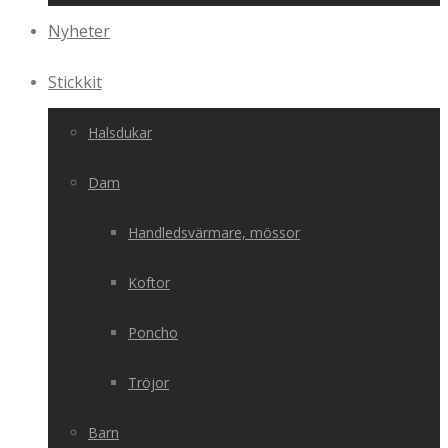
Nyheter
Stickkit
Halsdukar
Dam
Handledsvärmare, mössor
Koftor
Poncho
Tröjor
Barn