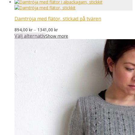
Damtröja med flätor, stickad på tvären
Prisintervall:
894,00
kr
–
1341,00
kr
894,00 kr
Välj alternativ
Show more
till
1341,00 kr