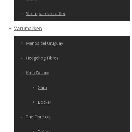
Strumpor och tofflor
Varumärken
Manos del Uruguay
Hedgehog Fibres
Krea Deluxe
Garn
Böcker
The Fibre co
Tröjor