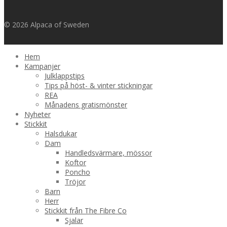
© 2026 Alpaca of Sweden
Hem
Kampanjer
Julklappstips
Tips på höst- & vinter stickningar
REA
Månadens gratismönster
Nyheter
Stickkit
Halsdukar
Dam
Handledsvärmare, mössor
Koftor
Poncho
Tröjor
Barn
Herr
Stickkit från The Fibre Co
Sjalar