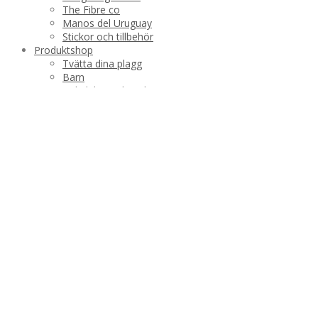
The Fibre co
Manos del Uruguay
Stickor och tillbehör
Produktshop
Tvätta dina plagg
Barn
Halsdukar och sjalar
Dam
Plädar
Strumpor och tofflor
Varumärken
Manos del Uruguay
Hedgehog Fibres
Krea Deluxe
Garn
Böcker
The Fibre co
Tröjor
Sjalar
Koftor
Poncho och västar
Mössor och vantar
Almgrens tvättvål