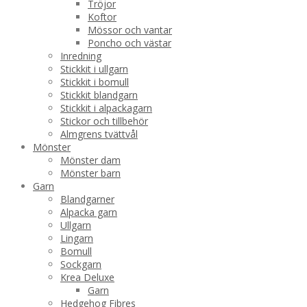
Tröjor
Koftor
Mössor och vantar
Poncho och västar
Inredning
Stickkit i ullgarn
Stickkit i bomull
Stickkit blandgarn
Stickkit i alpackagarn
Stickor och tillbehör
Almgrens tvättvål
Mönster
Mönster dam
Mönster barn
Garn
Blandgarner
Alpacka garn
Ullgarn
Lingarn
Bomull
Sockgarn
Krea Deluxe
Garn
Hedgehog Fibres