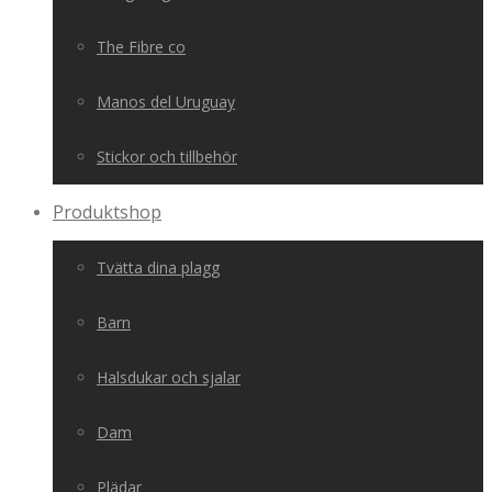
The Fibre co
Manos del Uruguay
Stickor och tillbehör
Produktshop
Tvätta dina plagg
Barn
Halsdukar och sjalar
Dam
Plädar