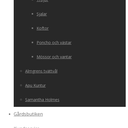
Sjalar
Koftor
Poncho och västar
Mössor och vantar
Almgrens tvättvål
Apu Kuntur
Samantha Holmes
Gårdsbutiken