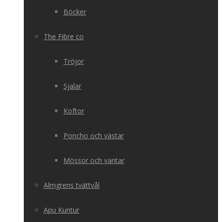
Böcker
The Fibre co
Tröjor
Sjalar
Koftor
Poncho och västar
Mössor och vantar
Almgrens tvättvål
Apu Kuntur