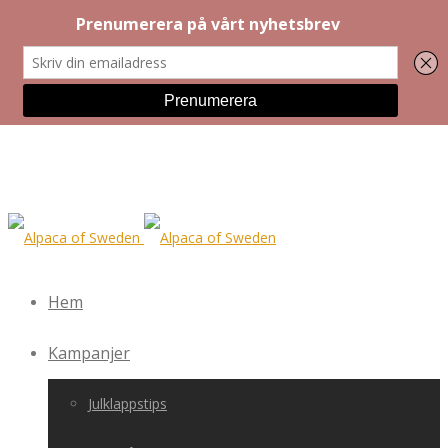
Hem
Kampanjer
Julklappstips