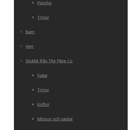
Poncho
Tröjor
Barn
Herr
Stickkit från The Fibre Co
Sjalar
Tröjor
Koftor
Mössor och vantar