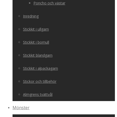
Poncho och västar
Inredning
Stickkit i ullgarn
Stickkit i bomull
Stickkit blandgarn
Stickkit i alpackagarn
Stickor och tillbehör
Almgrens tvättvål
Mönster