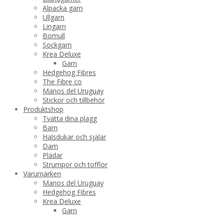
Alpacka garn
Ullgarn
Lingarn
Bomull
Sockgarn
Krea Deluxe
Garn
Hedgehog Fibres
The Fibre co
Manos del Uruguay
Stickor och tillbehör
Produktshop
Tvätta dina plagg
Barn
Halsdukar och sjalar
Dam
Plädar
Strumpor och tofflor
Varumärken
Manos del Uruguay
Hedgehog Fibres
Krea Deluxe
Garn