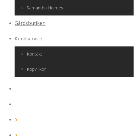
Samantha Holmes
Gårdsbutiken
Kundservice
Kontakt
Köpvillkor
0
0