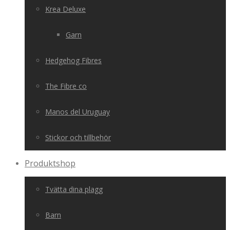
Krea Deluxe
Garn
Hedgehog Fibres
The Fibre co
Manos del Uruguay
Stickor och tillbehör
Produktshop
Tvätta dina plagg
Barn