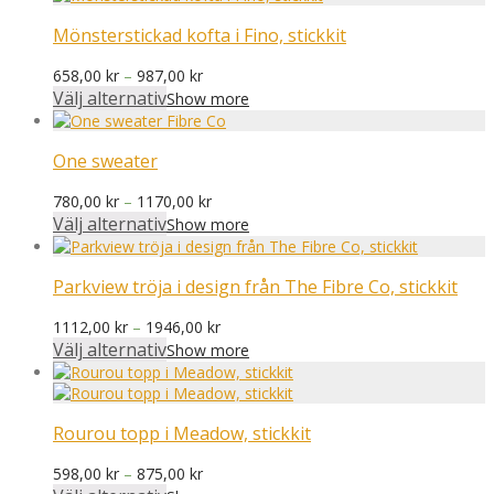
Mönsterstickad kofta i Fino, stickkit
Prisintervall:
658,00
kr
–
987,00
kr
658,00 kr
Välj alternativ
Show more
till
987,00 kr
One sweater
Prisintervall:
780,00
kr
–
1170,00
kr
780,00 kr
Välj alternativ
Show more
till
1170,00 kr
Parkview tröja i design från The Fibre Co, stickkit
Prisintervall:
1112,00
kr
–
1946,00
kr
1112,00 kr
Välj alternativ
Show more
till
1946,00 kr
Rourou topp i Meadow, stickkit
Prisintervall:
598,00
kr
–
875,00
kr
598,00 kr