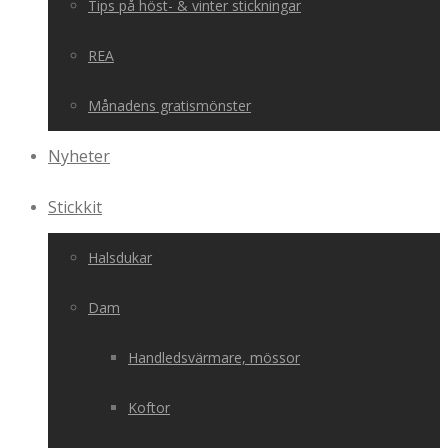
Tips på höst- & vinter stickningar
REA
Månadens gratismönster
Nyheter
Stickkit
Halsdukar
Dam
Handledsvärmare, mössor
Koftor