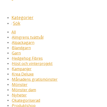
Kategorier
Sök
⁄
All
Almgrens tvättvål
⁄
Alpackagarn
⁄
Blandgarn
⁄
Garn
⁄
Hedgehog Fibres
⁄
Höst och vinterprojekt
⁄
Kampanjer
⁄
Krea Deluxe
⁄
Månadens gratismönster
⁄
Mönster
⁄
Mönster dam
⁄
Nyheter
⁄
Okategoriserad
⁄
Produktshop
⁄