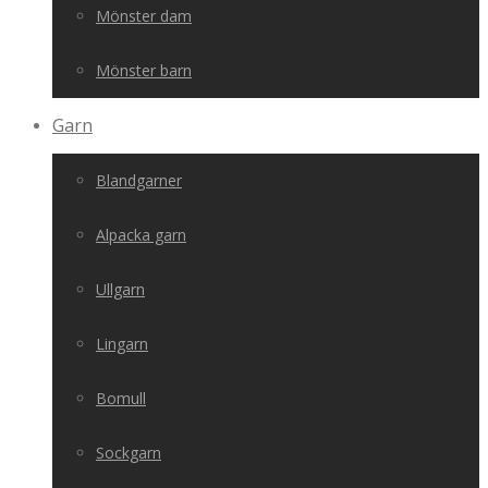
Mönster dam
Mönster barn
Garn
Blandgarner
Alpacka garn
Ullgarn
Lingarn
Bomull
Sockgarn