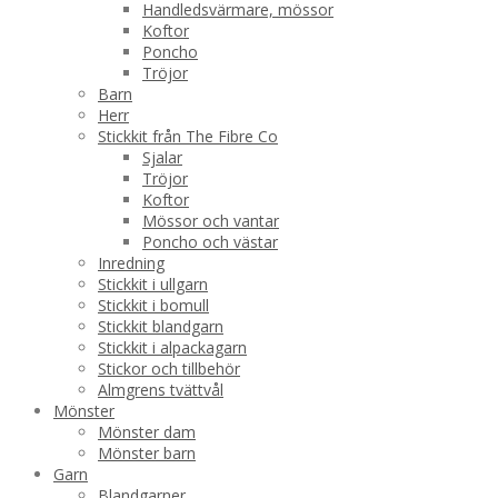
Handledsvärmare, mössor
Koftor
Poncho
Tröjor
Barn
Herr
Stickkit från The Fibre Co
Sjalar
Tröjor
Koftor
Mössor och vantar
Poncho och västar
Inredning
Stickkit i ullgarn
Stickkit i bomull
Stickkit blandgarn
Stickkit i alpackagarn
Stickor och tillbehör
Almgrens tvättvål
Mönster
Mönster dam
Mönster barn
Garn
Blandgarner