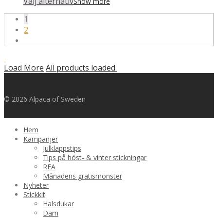
Välj alternativ
Show more
till
1
875,00 kr
2
Load More
All products loaded.
© 2026 Alpaca of Sweden
Hem
Kampanjer
Julklappstips
Tips på höst- & vinter stickningar
REA
Månadens gratismönster
Nyheter
Stickkit
Halsdukar
Dam