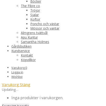
Böcker
The Fibre co
Tröjor
Sjalar
Koftor
Poncho och västar
Mössor och vantar
Almgrens tvättvål
Apu Kuntur
Samantha Holmes
Gårdsbutiken
Kundservice
Kontakt
Köpvillkor
Varukorg
0
Logga in
Wishlist
Varukorg
Stäng
Updating…
Inga produkter i varukorgen.