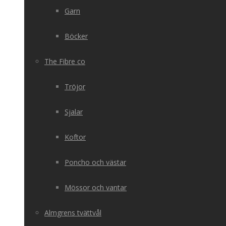
Garn
Böcker
The Fibre co
Tröjor
Sjalar
Koftor
Poncho och västar
Mössor och vantar
Almgrens tvättvål