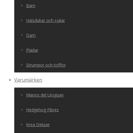
Barn
Halsdukar och sjalar
Dam
Plädar
Strumpor och tofflor
Varumärken
Manos del Uruguay
Hedgehog Fibres
Krea Deluxe