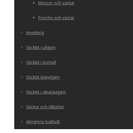
Mössor och vantar
Poncho och västar
Inredning
Stickkit i ullgarn
Stickkit i bomull
Stickkit blandgarn
Stickkit i alpackagarn
Stickor och tillbehör
Almgrens tvättvål