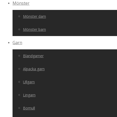
Mönster
Mönster dam
Mönster barn
Garn
Blandgarner
Alpacka garn
Ullgarn
Lingarn
Bomull