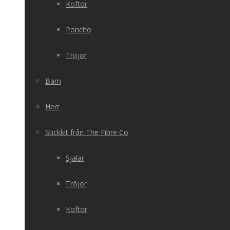
Koftor
Poncho
Tröjor
Barn
Herr
Stickkit från The Fibre Co
Sjalar
Tröjor
Koftor