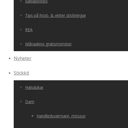
Julklappstips
Tips på höst- & vinter stickningar
REA
Månadens gratismönster
Nyheter
Stickkit
Halsdukar
Dam
Handledsvärmare, mössor