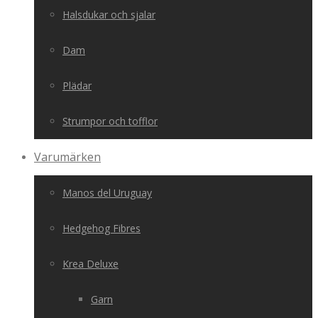
Halsdukar och sjalar
Dam
Plädar
Strumpor och tofflor
Varumärken
Manos del Uruguay
Hedgehog Fibres
Krea Deluxe
Garn