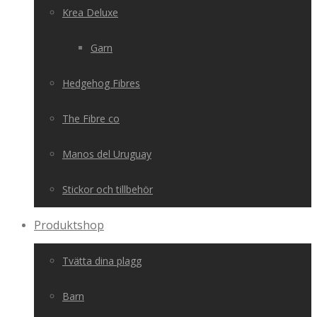
Krea Deluxe
Garn
Hedgehog Fibres
The Fibre co
Manos del Uruguay
Stickor och tillbehör
Produktshop
Tvätta dina plagg
Barn