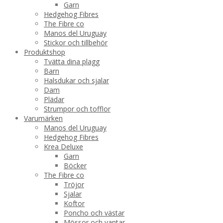
Garn
Hedgehog Fibres
The Fibre co
Manos del Uruguay
Stickor och tillbehör
Produktshop
Tvätta dina plagg
Barn
Halsdukar och sjalar
Dam
Plädar
Strumpor och tofflor
Varumärken
Manos del Uruguay
Hedgehog Fibres
Krea Deluxe
Garn
Böcker
The Fibre co
Tröjor
Sjalar
Koftor
Poncho och västar
Mössor och vantar