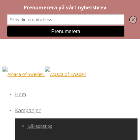
Hem
Kampanjer
Julklappstips