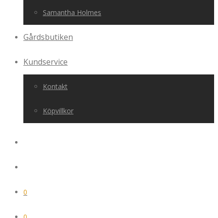
Samantha Holmes
Gårdsbutiken
Kundservice
Kontakt
Köpvillkor
0
0