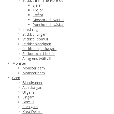
Stickkit från The Fibre Co
Sjalar
Tröjor
Koftor
Mössor och vantar
Poncho och västar
Inredning
Stickkit i ullgarn
Stickkit i bomull
Stickkit blandgarn
Stickkit i alpackagarn
Stickor och tillbehör
Almgrens tvättvål
Mönster
Mönster dam
Mönster barn
Garn
Blandgarner
Alpacka garn
Ullgarn
Lingarn
Bomull
Sockgarn
Krea Deluxe