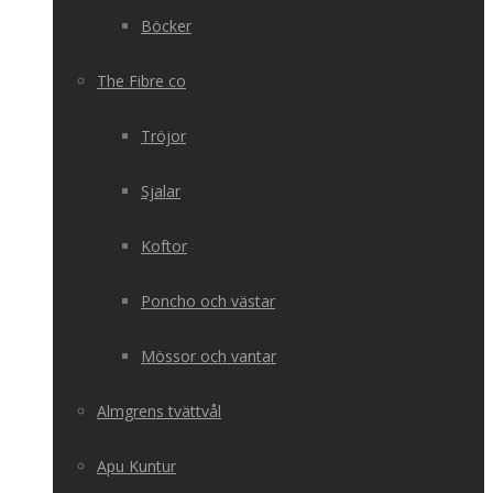
Böcker
The Fibre co
Tröjor
Sjalar
Koftor
Poncho och västar
Mössor och vantar
Almgrens tvättvål
Apu Kuntur