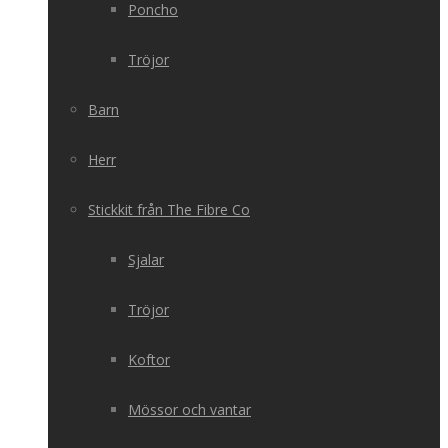
Poncho
Tröjor
Barn
Herr
Stickkit från The Fibre Co
Sjalar
Tröjor
Koftor
Mössor och vantar