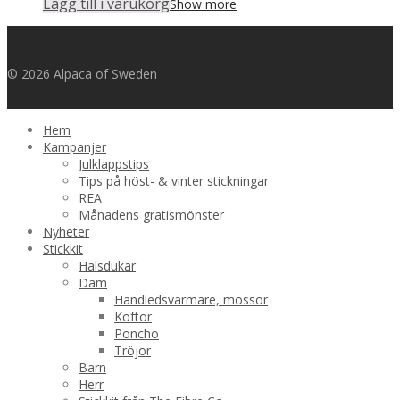
Lägg till i varukorg
Show more
© 2026 Alpaca of Sweden
Hem
Kampanjer
Julklappstips
Tips på höst- & vinter stickningar
REA
Månadens gratismönster
Nyheter
Stickkit
Halsdukar
Dam
Handledsvärmare, mössor
Koftor
Poncho
Tröjor
Barn
Herr