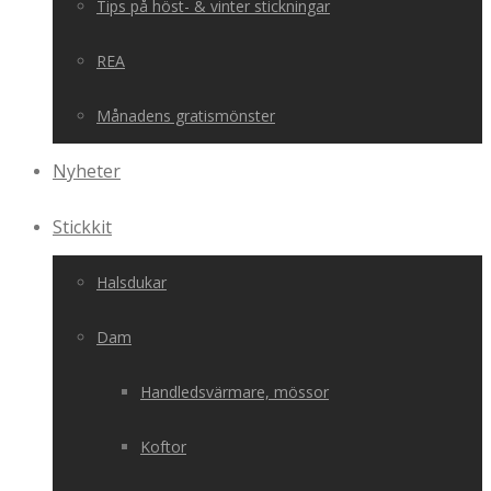
Tips på höst- & vinter stickningar
REA
Månadens gratismönster
Nyheter
Stickkit
Halsdukar
Dam
Handledsvärmare, mössor
Koftor