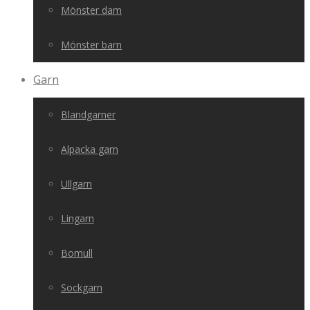
Mönster dam
Mönster barn
Garn
Blandgarner
Alpacka garn
Ullgarn
Lingarn
Bomull
Sockgarn