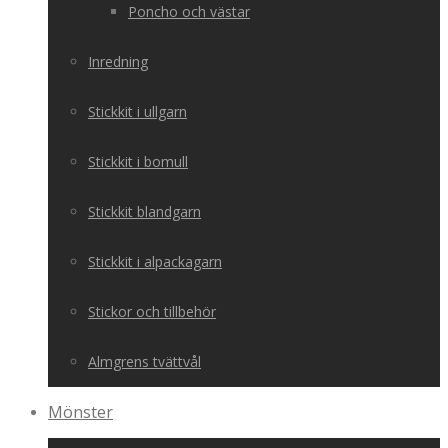
Poncho och västar
Inredning
Stickkit i ullgarn
Stickkit i bomull
Stickkit blandgarn
Stickkit i alpackagarn
Stickor och tillbehör
Almgrens tvättvål
Mönster