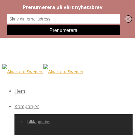
Hem
Kampanjer
Julklappstips