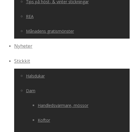
Tips på höst- & vinter stickningar
REA
Månadens gratismönster
Nyheter
Stickkit
Halsdukar
Dam
Handledsvärmare, mössor
Koftor