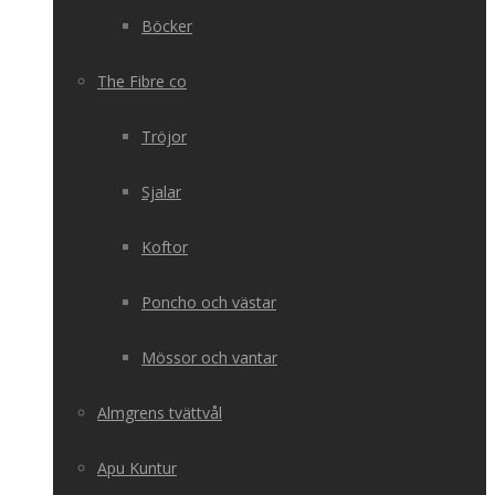
Böcker
The Fibre co
Tröjor
Sjalar
Koftor
Poncho och västar
Mössor och vantar
Almgrens tvättvål
Apu Kuntur