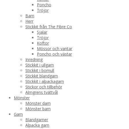
Poncho
Tröjor
Barn
Herr
Stickkit från The Fibre Co
Sjalar
Tröjor
Koftor
Mössor och vantar
Poncho och västar
Inredning
Stickkit i ullgarn
Stickkit i bomull
Stickkit blandgarn
Stickkit i alpackagarn
Stickor och tillbehör
Almgrens tvättvål
Mönster
Mönster dam
Mönster barn
Garn
Blandgarner
Alpacka garn