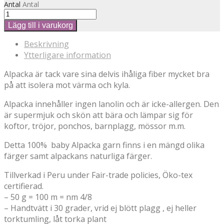
Antal
Antal
Lägg till i varukorg
Beskrivning
Ytterligare information
Alpacka är tack vare sina delvis ihåliga fiber mycket bra
på att isolera mot värma och kyla.
Alpacka innehåller ingen lanolin och är icke-allergen. Den
är supermjuk och skön att bära och lämpar sig för
koftor, tröjor, ponchos, barnplagg, mössor m.m.
Detta 100% baby Alpacka garn finns i en mängd olika
färger samt alpackans naturliga färger.
Tillverkad i Peru under Fair-trade policies, Öko-tex
certifierad.
– 50 g = 100 m = nm 4/8
– Handtvätt i 30 grader, vrid ej blött plagg , ej heller
torktumling, låt torka plant