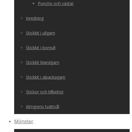
Poncho och västar
Inredning
Stickkit i ullgarn
Stickkit i bomull
Stickkit blandgarn
Stickkit i alpackagarn
Stickor och tillbehör
Almgrens tvättvål
Mönster