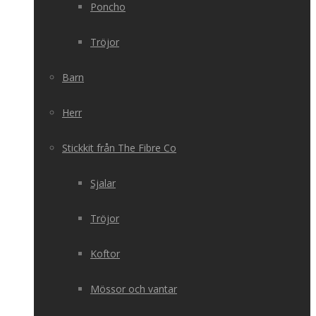
Poncho
Tröjor
Barn
Herr
Stickkit från The Fibre Co
Sjalar
Tröjor
Koftor
Mössor och vantar