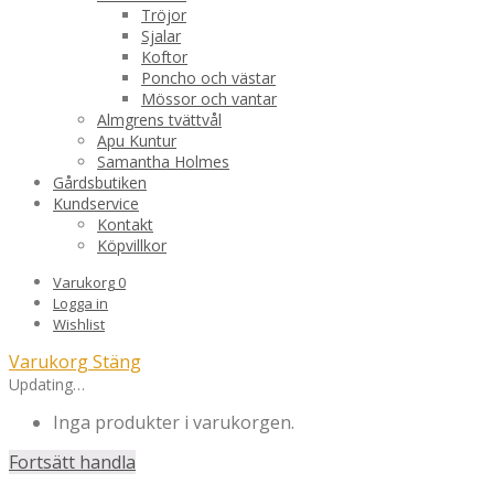
Tröjor
Sjalar
Koftor
Poncho och västar
Mössor och vantar
Almgrens tvättvål
Apu Kuntur
Samantha Holmes
Gårdsbutiken
Kundservice
Kontakt
Köpvillkor
Varukorg
0
Logga in
Wishlist
Varukorg
Stäng
Updating…
Inga produkter i varukorgen.
Fortsätt handla