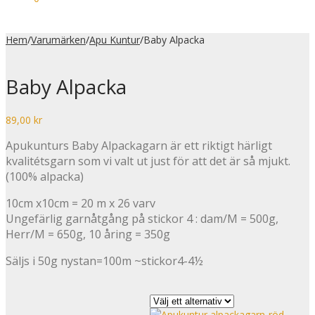
Hem
/
Varumärken
/
Apu Kuntur
/
Baby Alpacka
Baby Alpacka
89,00
kr
Apukunturs Baby Alpackagarn är ett riktigt härligt
kvalitétsgarn som vi valt ut just för att det är så mjukt.
(100% alpacka)
10cm x10cm = 20 m x 26 varv
Ungefärlig garnåtgång på stickor 4 : dam/M = 500g,
Herr/M = 650g, 10 åring = 350g
Säljs i 50g nystan=100m ~stickor4-4½