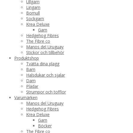
Ullgarn
Lingarn
Bomull
Sockgarn
Krea Deluxe
Garn
Hedgehog Fibres
The Fibre co
Manos del Uruguay
Stickor och tillbehör
Produktshop
Tvätta dina plagg
Barn
Halsdukar och sjalar
Dam
Plädar
Strumpor och tofflor
Varumärken
Manos del Uruguay
Hedgehog Fibres
Krea Deluxe
Garn
Böcker
The Fibre co