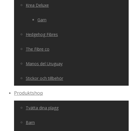
Krea Deluxe
Garn
Hedgehog Fibres
The Fibre co
Manos del Uruguay
Stickor och tillbehör
Produktshop
Tvätta dina plagg
Barn