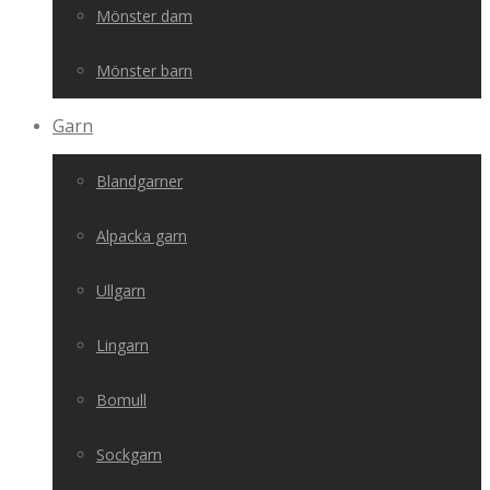
Mönster dam
Mönster barn
Garn
Blandgarner
Alpacka garn
Ullgarn
Lingarn
Bomull
Sockgarn