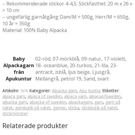
– Rekommenderade stickor 4-4,5. Stickfasthet: 20 m x 26 v
= 10 cm
– ungefärlig garnåtgång Dam/M = 500g, Herr/M = 650g,
10 år = 350g
Material: 100% Baby Alpacka
Baby
02-röd, 07-mörkblå, 09-natur, 17-violett,
Alpackagarn
18- oceanblue, 20-turkos, 21-lila, 23-
från
antracit, isblå, ljus beige, Ljusgrå,
Apukuntur
Mellangrå, petrol 19, Sand, svart
Artikelnr:
N/A
Kategorier:
Alpacka garn
,
Apu Kuntur
Etiketter:
alpaca garn
,
alpaca of sweden
,
alpaca yarn
,
alpacaofsweden
,
alpacka garn
,
alpacka of sweden
,
alpackagarn
,
garn
,
garn på
nätet
,
garnbutik på nätet
,
garner
,
sticka
,
stickbutik på nätet
,
stickmönster
Relaterade produkter