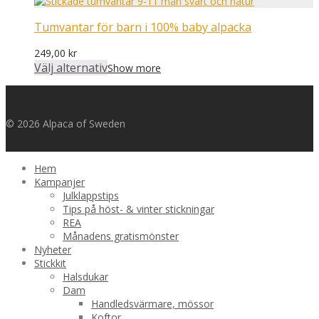
Tumvantar för barn i 100% baby alpacka
249,00
kr
Välj alternativ
Show more
© 2026 Alpaca of Sweden
Hem
Kampanjer
Julklappstips
Tips på höst- & vinter stickningar
REA
Månadens gratismönster
Nyheter
Stickkit
Halsdukar
Dam
Handledsvärmare, mössor
Koftor