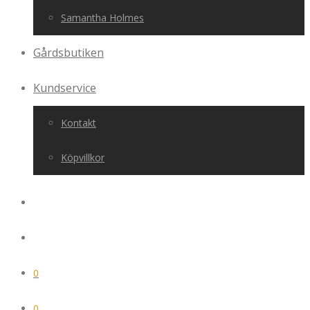
Samantha Holmes
Gårdsbutiken
Kundservice
Kontakt
Köpvillkor
0
0