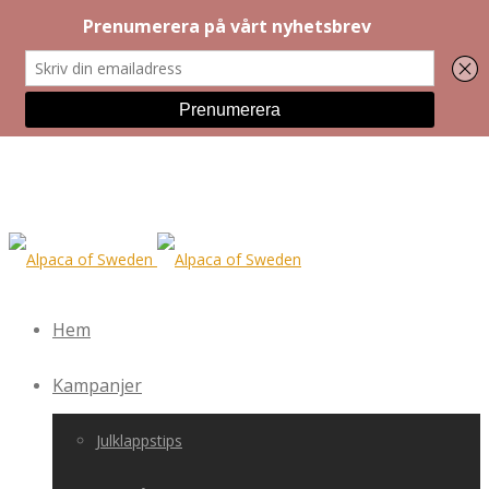
Hem
Kampanjer
Julklappstips