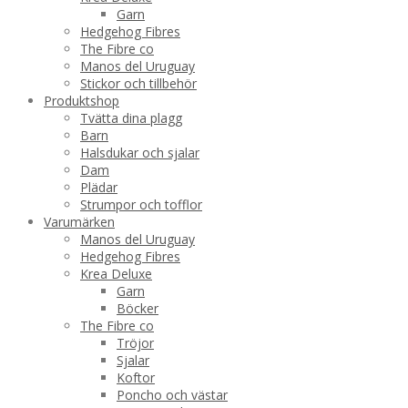
Garn
Hedgehog Fibres
The Fibre co
Manos del Uruguay
Stickor och tillbehör
Produktshop
Tvätta dina plagg
Barn
Halsdukar och sjalar
Dam
Plädar
Strumpor och tofflor
Varumärken
Manos del Uruguay
Hedgehog Fibres
Krea Deluxe
Garn
Böcker
The Fibre co
Tröjor
Sjalar
Koftor
Poncho och västar