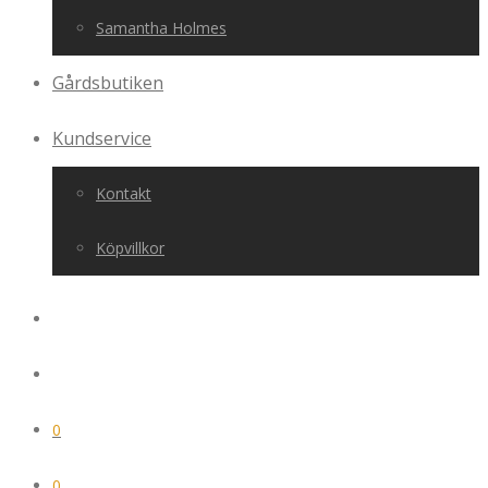
Samantha Holmes
Gårdsbutiken
Kundservice
Kontakt
Köpvillkor
0
0