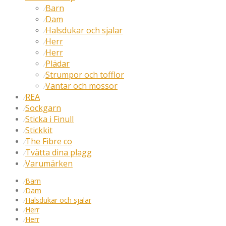
Barn
⁄
Dam
⁄
Halsdukar och sjalar
⁄
Herr
⁄
Herr
⁄
Plädar
⁄
Strumpor och tofflor
⁄
Vantar och mössor
⁄
REA
⁄
Sockgarn
⁄
Sticka i Finull
⁄
Stickkit
⁄
The Fibre co
⁄
Tvätta dina plagg
⁄
Varumärken
⁄
⁄
Barn
⁄
Dam
⁄
Halsdukar och sjalar
⁄
Herr
⁄
Herr