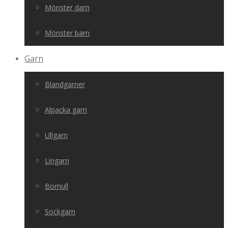
Mönster dam
Mönster barn
Garn
Blandgarner
Alpacka garn
Ullgarn
Lingarn
Bomull
Sockgarn