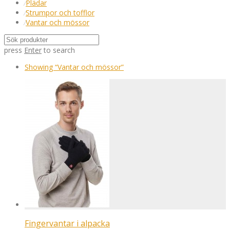
⁄
Plädar
⁄
Strumpor och tofflor
⁄
Vantar och mössor
press
Enter
to search
Showing
“Vantar och mössor”
Fingervantar i alpacka