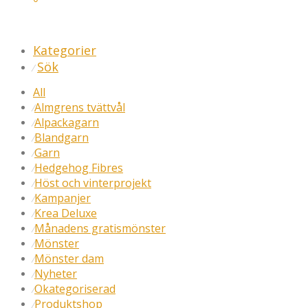
Kategorier
Sök
⁄
All
Almgrens tvättvål
⁄
Alpackagarn
⁄
Blandgarn
⁄
Garn
⁄
Hedgehog Fibres
⁄
Höst och vinterprojekt
⁄
Kampanjer
⁄
Krea Deluxe
⁄
Månadens gratismönster
⁄
Mönster
⁄
Mönster dam
⁄
Nyheter
⁄
Okategoriserad
⁄
Produktshop
⁄