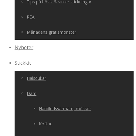
Tips på höst- & vinter stickningar
REA
Månadens gratismönster
Nyheter
Stickkit
Halsdukar
Dam
Handledsvärmare, mössor
Koftor