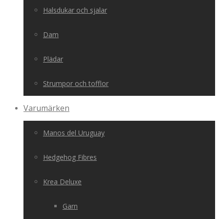
Halsdukar och sjalar
Dam
Plädar
Strumpor och tofflor
Varumärken
Manos del Uruguay
Hedgehog Fibres
Krea Deluxe
Garn