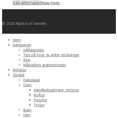
Välj alternativ
Show more
© 2026 Alpaca of Sweden
Hem
Kampanjer
Julklappstips
Tips på höst- & vinter stickningar
REA
Månadens gratismönster
Nyheter
Stickkit
Halsdukar
Dam
Handledsvärmare, mössor
Koftor
Poncho
Tröjor
Barn
Herr