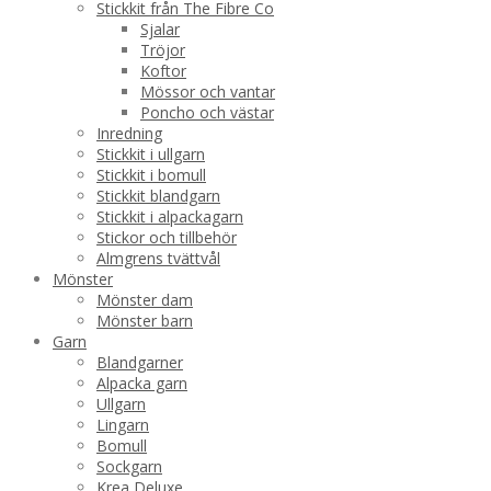
Stickkit från The Fibre Co
Sjalar
Tröjor
Koftor
Mössor och vantar
Poncho och västar
Inredning
Stickkit i ullgarn
Stickkit i bomull
Stickkit blandgarn
Stickkit i alpackagarn
Stickor och tillbehör
Almgrens tvättvål
Mönster
Mönster dam
Mönster barn
Garn
Blandgarner
Alpacka garn
Ullgarn
Lingarn
Bomull
Sockgarn
Krea Deluxe