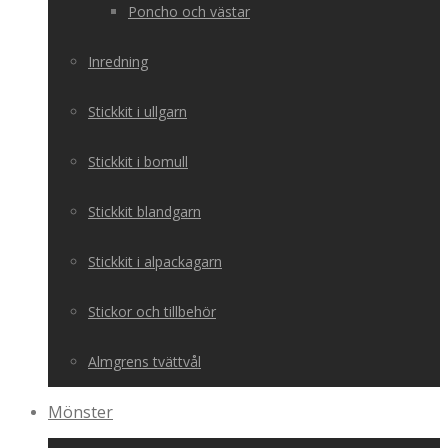
Poncho och västar
Inredning
Stickkit i ullgarn
Stickkit i bomull
Stickkit blandgarn
Stickkit i alpackagarn
Stickor och tillbehör
Almgrens tvättvål
Mönster