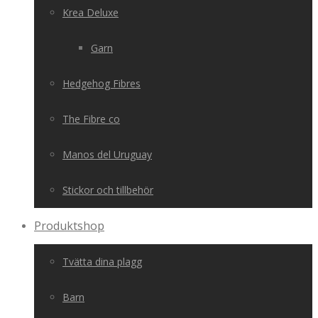
Krea Deluxe
Garn
Hedgehog Fibres
The Fibre co
Manos del Uruguay
Stickor och tillbehör
Produktshop
Tvätta dina plagg
Barn