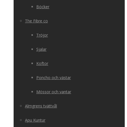
Böcker
The Fibre co
Tröjor
Sjalar
Koftor
Poncho och västar
Mössor och vantar
Almgrens tvättvål
Apu Kuntur