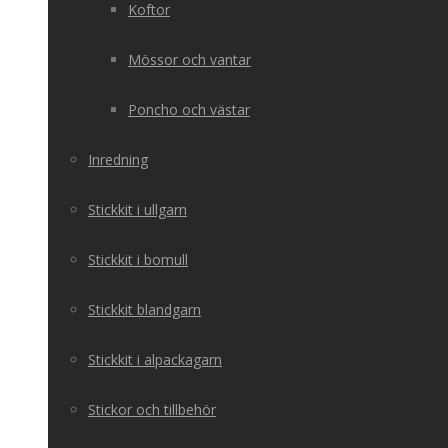
Koftor
Mössor och vantar
Poncho och västar
Inredning
Stickkit i ullgarn
Stickkit i bomull
Stickkit blandgarn
Stickkit i alpackagarn
Stickor och tillbehör