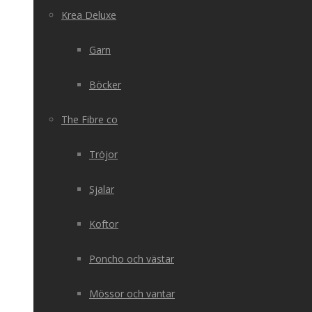
Krea Deluxe
Garn
Böcker
The Fibre co
Tröjor
Sjalar
Koftor
Poncho och västar
Mössor och vantar