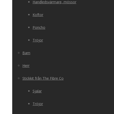
Handledsvärmare, mössor
Koftor
Poncho
Tröjor
Barn
Herr
Stickkit från The Fibre Co
Sjalar
Tröjor