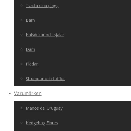
Tvätta dina plagg
Barn
Halsdukar och sjalar
Dam
Plädar
Strumpor och tofflor
Varumärken
Manos del Uruguay
Hedgehog Fibres