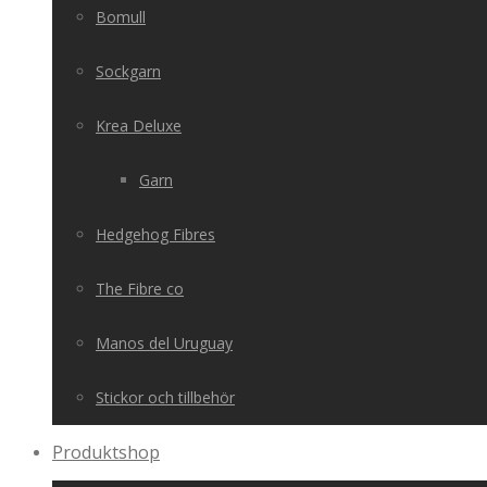
Bomull
Sockgarn
Krea Deluxe
Garn
Hedgehog Fibres
The Fibre co
Manos del Uruguay
Stickor och tillbehör
Produktshop