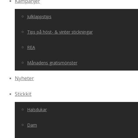
Kampanjer
Julklappstips
Tips på höst- & vinter stickningar
REA
Månadens gratismönster
Nyheter
Stickkit
Halsdukar
Dam