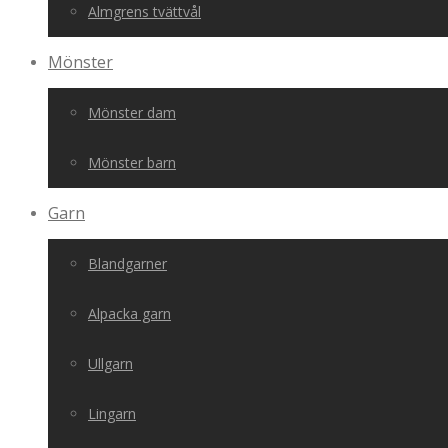
Almgrens tvättvål
Mönster
Mönster dam
Mönster barn
Garn
Blandgarner
Alpacka garn
Ullgarn
Lingarn