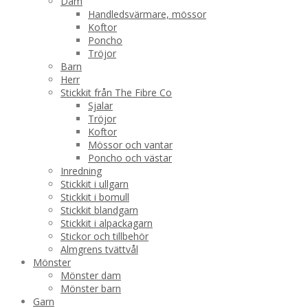
Dam
Handledsvärmare, mössor
Koftor
Poncho
Tröjor
Barn
Herr
Stickkit från The Fibre Co
Sjalar
Tröjor
Koftor
Mössor och vantar
Poncho och västar
Inredning
Stickkit i ullgarn
Stickkit i bomull
Stickkit blandgarn
Stickkit i alpackagarn
Stickor och tillbehör
Almgrens tvättvål
Mönster
Mönster dam
Mönster barn
Garn