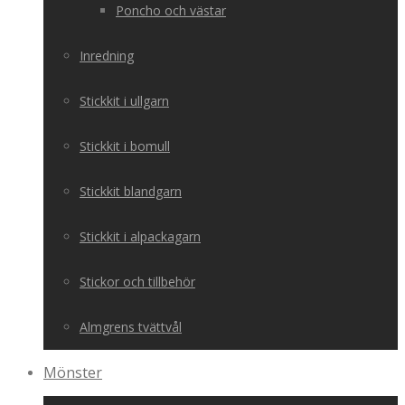
Poncho och västar
Inredning
Stickkit i ullgarn
Stickkit i bomull
Stickkit blandgarn
Stickkit i alpackagarn
Stickor och tillbehör
Almgrens tvättvål
Mönster