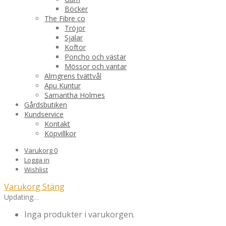
Böcker
The Fibre co
Tröjor
Sjalar
Koftor
Poncho och västar
Mössor och vantar
Almgrens tvättvål
Apu Kuntur
Samantha Holmes
Gårdsbutiken
Kundservice
Kontakt
Köpvillkor
Varukorg
0
Logga in
Wishlist
Varukorg
Stäng
Updating…
Inga produkter i varukorgen.