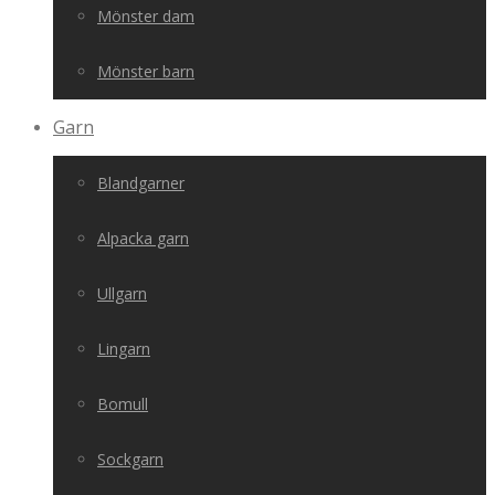
Mönster dam
Mönster barn
Garn
Blandgarner
Alpacka garn
Ullgarn
Lingarn
Bomull
Sockgarn