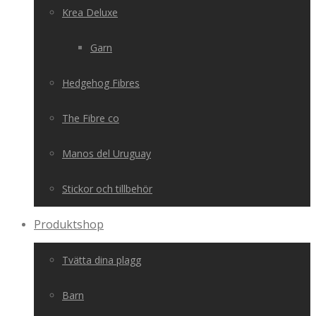
Krea Deluxe
Garn
Hedgehog Fibres
The Fibre co
Manos del Uruguay
Stickor och tillbehör
Produktshop
Tvätta dina plagg
Barn