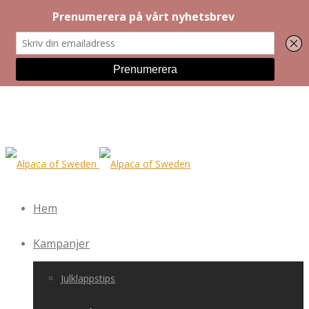
Hem
Kampanjer
Julklappstips