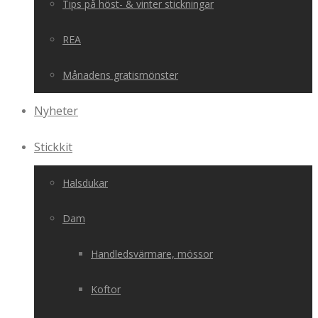
Tips på höst- & vinter stickningar
REA
Månadens gratismönster
Nyheter
Stickkit
Halsdukar
Dam
Handledsvärmare, mössor
Koftor