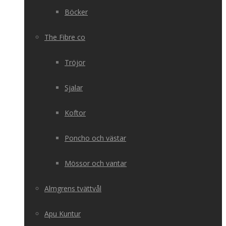
Böcker
The Fibre co
Tröjor
Sjalar
Koftor
Poncho och västar
Mössor och vantar
Almgrens tvättvål
Apu Kuntur