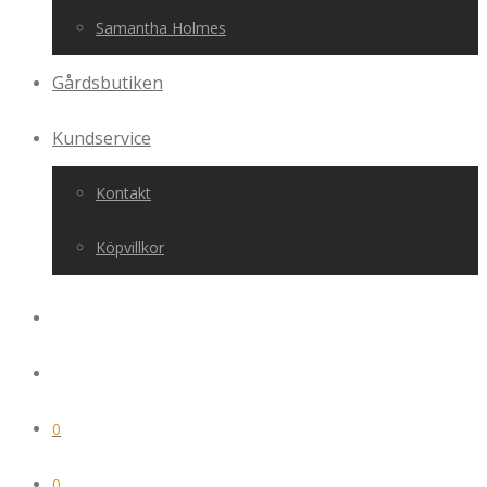
Samantha Holmes
Gårdsbutiken
Kundservice
Kontakt
Köpvillkor
0
0