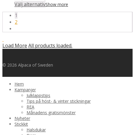
539,00 kr
Välj alternativ
Show more
till
1
712,00 kr
2
Load More
All products loaded.
© 2026 Alpaca of Sweden
Hem
Kampanjer
Julklappstips
Tips på höst- & vinter stickningar
REA
Månadens gratismönster
Nyheter
Stickkit
Halsdukar