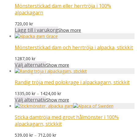
Mönsterstickad dam eller herrtröja i 100%
alpackagarn
720,00
kr
Lägg till i varukorg
Show more
Mönsterstickad dam och herrtröja i alpacka, stickkit
1287,00
kr
Välj alternativ
Show more
Randig tröja med polokrage i alpackagarn, stickkit
Prisintervall:
1335,00
kr
–
1424,00
kr
1335,00 kr
Välj alternativ
Show more
till
1424,00 kr
Sticka damtröja med grovt hålmönster i 100%
alpackagarn, stickkit
Prisintervall:
539,00
kr
–
712,00
kr