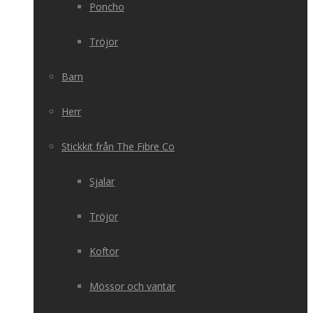
Poncho
Tröjor
Barn
Herr
Stickkit från The Fibre Co
Sjalar
Tröjor
Koftor
Mössor och vantar