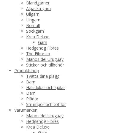
Blandgarner
Alpacka garn
Ullgarn
Lingarn
Bomull
Sockgarn
Krea Deluxe
Garn
Hedgehog Fibres
The Fibre co
Manos del Uruguay
Stickor och tillbehör
Produktshop
Tvätta dina plagg
Barn
Halsdukar och sjalar
Dam
Plädar
Strumpor och tofflor
Varumärken
Manos del Uruguay
Hedgehog Fibres
Krea Deluxe
Garn