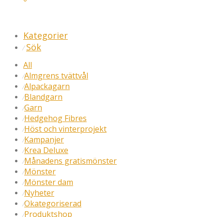
Kategorier
Sök
⁄
All
Almgrens tvättvål
⁄
Alpackagarn
⁄
Blandgarn
⁄
Garn
⁄
Hedgehog Fibres
⁄
Höst och vinterprojekt
⁄
Kampanjer
⁄
Krea Deluxe
⁄
Månadens gratismönster
⁄
Mönster
⁄
Mönster dam
⁄
Nyheter
⁄
Okategoriserad
⁄
Produktshop
⁄