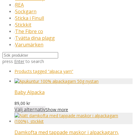
REA
⁄
Sockgarn
⁄
Sticka i Finull
⁄
Stickkit
⁄
The Fibre co
⁄
Tvätta dina plagg
⁄
Varumärken
⁄
press
Enter
to search
Products tagged
“alpaca yarn”
Baby Alpacka
89,00
kr
Välj alternativ
Show more
Damkofta med tappade maskor i alpackagarn,