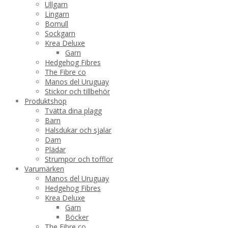
Ullgarn
Lingarn
Bomull
Sockgarn
Krea Deluxe
Garn
Hedgehog Fibres
The Fibre co
Manos del Uruguay
Stickor och tillbehör
Produktshop
Tvätta dina plagg
Barn
Halsdukar och sjalar
Dam
Plädar
Strumpor och tofflor
Varumärken
Manos del Uruguay
Hedgehog Fibres
Krea Deluxe
Garn
Böcker
The Fibre co