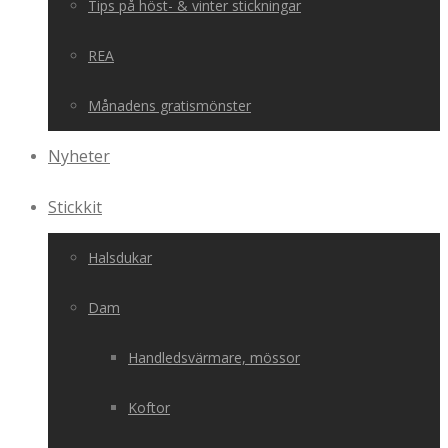
Tips på höst- & vinter stickningar
REA
Månadens gratismönster
Nyheter
Stickkit
Halsdukar
Dam
Handledsvärmare, mössor
Koftor