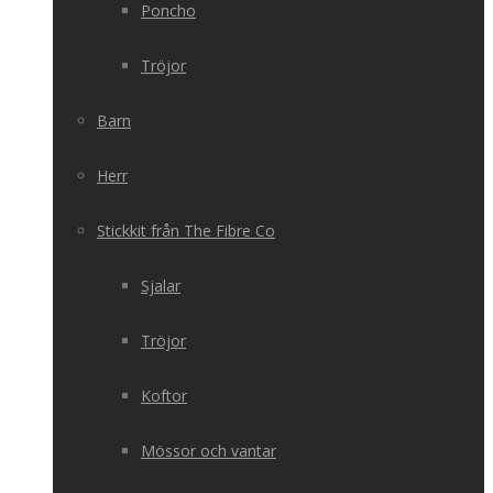
Poncho
Tröjor
Barn
Herr
Stickkit från The Fibre Co
Sjalar
Tröjor
Koftor
Mössor och vantar