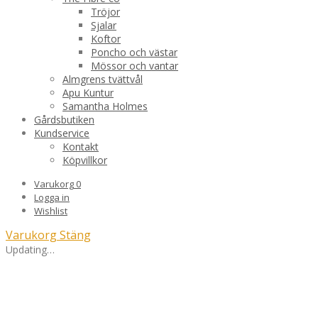
Tröjor
Sjalar
Koftor
Poncho och västar
Mössor och vantar
Almgrens tvättvål
Apu Kuntur
Samantha Holmes
Gårdsbutiken
Kundservice
Kontakt
Köpvillkor
Varukorg
0
Logga in
Wishlist
Varukorg
Stäng
Updating…
Inga produkter i varukorgen.
Fortsätt handla