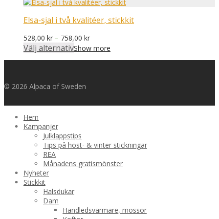
Elsa-sjal i två kvalitéer, stickkit
Prisintervall:
528,00
kr
–
758,00
kr
528,00 kr
Välj alternativ
Show more
till
758,00 kr
© 2026 Alpaca of Sweden
Hem
Kampanjer
Julklappstips
Tips på höst- & vinter stickningar
REA
Månadens gratismönster
Nyheter
Stickkit
Halsdukar
Dam
Handledsvärmare, mössor