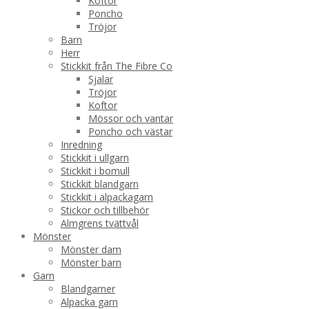
Koftor
Poncho
Tröjor
Barn
Herr
Stickkit från The Fibre Co
Sjalar
Tröjor
Koftor
Mössor och vantar
Poncho och västar
Inredning
Stickkit i ullgarn
Stickkit i bomull
Stickkit blandgarn
Stickkit i alpackagarn
Stickor och tillbehör
Almgrens tvättvål
Mönster
Mönster dam
Mönster barn
Garn
Blandgarner
Alpacka garn