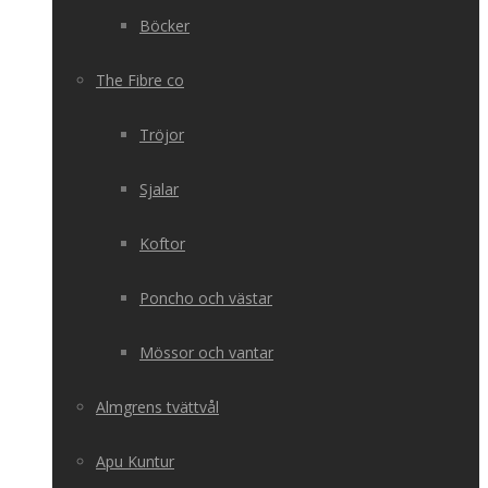
Böcker
The Fibre co
Tröjor
Sjalar
Koftor
Poncho och västar
Mössor och vantar
Almgrens tvättvål
Apu Kuntur