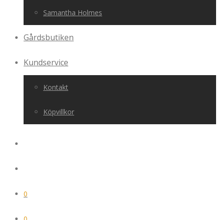
Samantha Holmes
Gårdsbutiken
Kundservice
Kontakt
Köpvillkor
0
0