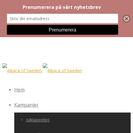
Hem
Kampanjer
Julklappstips