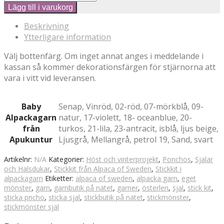
Lägg till i varukorg
Beskrivning
Ytterligare information
Välj bottenfärg. Om inget annat anges i meddelande i
kassan så kommer dekorationsfärgen för stjärnorna att
vara i vitt vid leveransen.
Baby
Senap, Vinröd, 02-röd, 07-mörkblå, 09-
Alpackagarn
natur, 17-violett, 18- oceanblue, 20-
från
turkos, 21-lila, 23-antracit, isblå, ljus beige,
Apukuntur
Ljusgrå, Mellangrå, petrol 19, Sand, svart
Artikelnr:
N/A
Kategorier:
Höst och vinterprojekt
,
Ponchos
,
Sjalar
och Halsdukar
,
Stickkit från Alpaca of Sweden
,
Stickkit i
alpackagarn
Etiketter:
alpaca of sweden
,
alpacka garn
,
eget
mönster
,
garn
,
garnbutik på nätet
,
garner
,
österlen
,
sjal
,
stick kit
,
sticka pncho
,
sticka sjal
,
stickbutik på nätet
,
stickmönster
,
stickmönster sjal