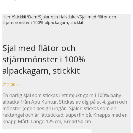
Hem
/
Stickkit
/
Dam
/
Sjalar och Halsdukar
/
Sjal med flätor och
stjärnmönster i 100% alpackagarn, stickkit
Sjal med flätor och
stjärnmönster i 100%
alpackagarn, stickkit
712,00
kr
En härlig sjal som stickas i ett mjukt garn i 100% baby
alpacka från Apu Kuntur. Stickas av dig på st 4, garn och
mönster (egen design) ingår. Sjalen stickas som en
rektangel och är lättstickad, superfin på. Knäpps med en
knapp
Mått: Längd 125 cm, Bredd 50 cm