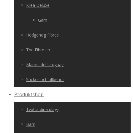
Krea Deluxe
Garn
Hedgehog Fibres
The Fibre co
Manos del Uruguay
Stickor och tillbehör
Produktshop
Tvätta dina plagg
Barn