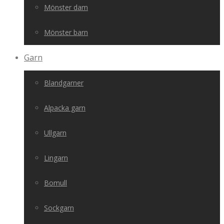
Mönster dam
Mönster barn
Garn
Blandgarner
Alpacka garn
Ullgarn
Lingarn
Bomull
Sockgarn