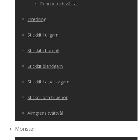
Poncho och västar
Inredning
Stickkit i ullgarn
Stickkit i bomull
Stickkit blandgarn
Stickkit i alpackagarn
Stickor och tillbehör
Almgrens tvättvål
Mönster