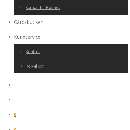
Samantha Holmes
Gårdsbutiken
Kundservice
Kontakt
Köpvillkor
0
0