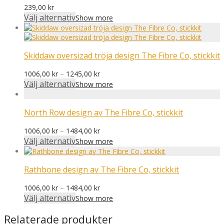
239,00
kr
Välj alternativ
Show more
Skiddaw oversizad tröja design The Fibre Co, stickkit
Prisintervall:
1006,00
kr
–
1245,00
kr
1006,00 kr
Välj alternativ
Show more
till
1245,00 kr
North Row design av The Fibre Co, stickkit
Prisintervall:
1006,00
kr
–
1484,00
kr
1006,00 kr
Välj alternativ
Show more
till
1484,00 kr
Rathbone design av The Fibre Co, stickkit
Prisintervall:
1006,00
kr
–
1484,00
kr
1006,00 kr
Välj alternativ
Show more
till
1484,00 kr
Relaterade produkter