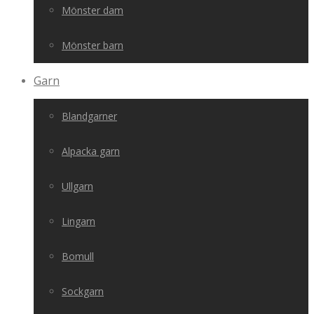
Mönster dam
Mönster barn
Garn
Blandgarner
Alpacka garn
Ullgarn
Lingarn
Bomull
Sockgarn