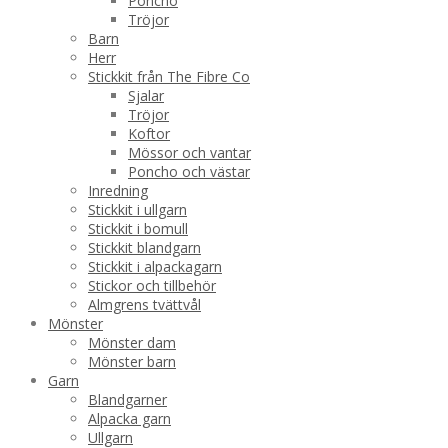
Poncho
Tröjor
Barn
Herr
Stickkit från The Fibre Co
Sjalar
Tröjor
Koftor
Mössor och vantar
Poncho och västar
Inredning
Stickkit i ullgarn
Stickkit i bomull
Stickkit blandgarn
Stickkit i alpackagarn
Stickor och tillbehör
Almgrens tvättvål
Mönster
Mönster dam
Mönster barn
Garn
Blandgarner
Alpacka garn
Ullgarn