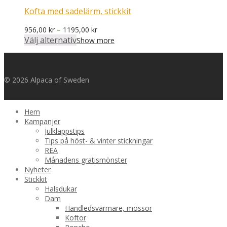
405,00 kr
Kofta med sadelärm, stickkit
Prisintervall:
956,00
kr
–
1195,00
kr
956,00 kr
Välj alternativ
Show more
till
1195,00 kr
© 2026 Alpaca of Sweden
Hem
Kampanjer
Julklappstips
Tips på höst- & vinter stickningar
REA
Månadens gratismönster
Nyheter
Stickkit
Halsdukar
Dam
Handledsvärmare, mössor
Koftor