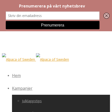
Hem
Kampanjer
Julklappstips