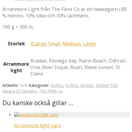
Arranmore Light från The Fibre Co är ett tweedgarn i 80
% merino, 10% silke och 10% cachmere,
100 g = 300 m.
Storlek
XLarge
,
Small
,
Medium
,
Large
Bradan, Kinnego bay, Narin Beach, Odhran,
Arranmore
Orla, River Esque, Ruari, Slieve sunset, St.
light
Claire
Artikelnr:
N/A
Kategorier:
Koftor
,
Koftor
,
Stickkit
,
Stickkit från
Alpaca of Sweden
,
The Fibre co
Du kanske också gillar …
Arranmore light yarn