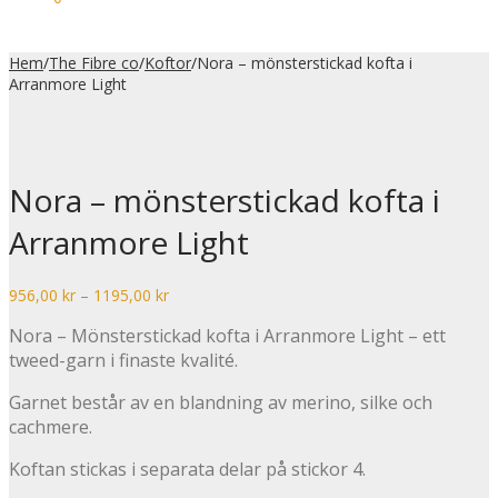
Hem
/
The Fibre co
/
Koftor
/
Nora – mönsterstickad kofta i
Arranmore Light
Nora – mönsterstickad kofta i
Arranmore Light
Prisintervall:
956,00
kr
–
1195,00
kr
956,00 kr
Nora – Mönsterstickad kofta i Arranmore Light – ett
till
1195,00 kr
tweed-garn i finaste kvalité.
Garnet består av en blandning av merino, silke och
cachmere.
Koftan stickas i separata delar på stickor 4.