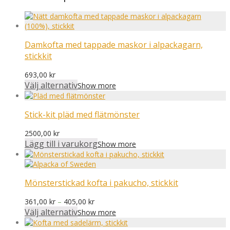
Damkofta med tappade maskor i alpackagarn,
stickkit
693,00
kr
Välj alternativ
Show more
Stick-kit pläd med flätmönster
2500,00
kr
Lägg till i varukorg
Show more
Mönsterstickad kofta i pakucho, stickkit
Prisintervall:
361,00
kr
–
405,00
kr
361,00 kr
Välj alternativ
Show more
till