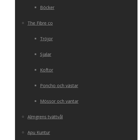
Böcker
The Fibre co
Tröjor
Sjalar
Koftor
Poncho och västar
Mössor och vantar
Almgrens tvättvål
Apu Kuntur