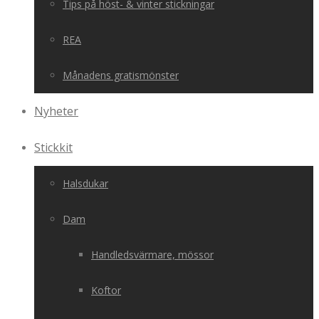
Tips på höst- & vinter stickningar
REA
Månadens gratismönster
Nyheter
Stickkit
Halsdukar
Dam
Handledsvärmare, mössor
Koftor