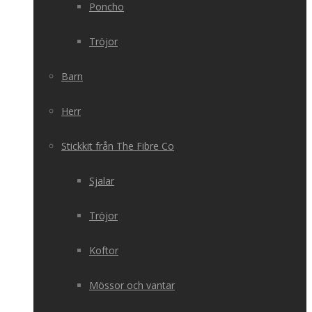
Poncho
Tröjor
Barn
Herr
Stickkit från The Fibre Co
Sjalar
Tröjor
Koftor
Mössor och vantar