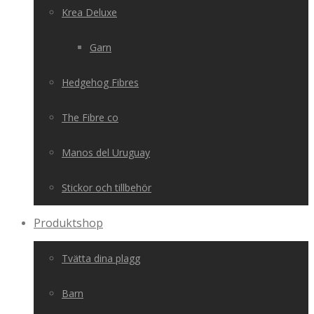
Krea Deluxe
Garn
Hedgehog Fibres
The Fibre co
Manos del Uruguay
Stickor och tillbehör
Produktshop
Tvätta dina plagg
Barn