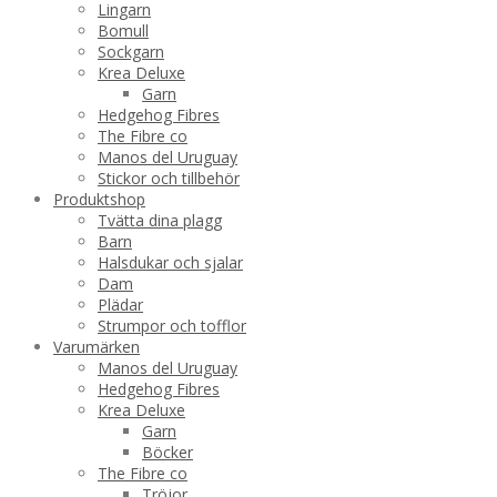
Lingarn
Bomull
Sockgarn
Krea Deluxe
Garn
Hedgehog Fibres
The Fibre co
Manos del Uruguay
Stickor och tillbehör
Produktshop
Tvätta dina plagg
Barn
Halsdukar och sjalar
Dam
Plädar
Strumpor och tofflor
Varumärken
Manos del Uruguay
Hedgehog Fibres
Krea Deluxe
Garn
Böcker
The Fibre co
Tröjor