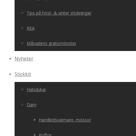
Tips på höst- & vinter stickningar
REA
Månadens gratismönster
Nyheter
Stickkit
Halsdukar
Dam
Handledsvärmare, mössor
Koftor