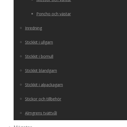
Poncho och västar
Inredning
Stickkit i ullgarn
Stickkit i bomull
Stickkit blandgarn
Stickkit i alpackagarn
Stickor och tillbehör
Almgrens tvättvål