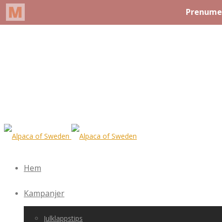
Hem
Kampanjer
Julklappstips