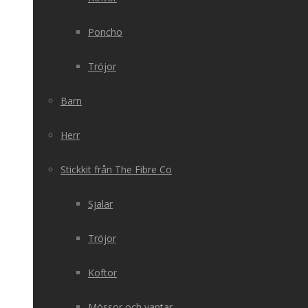
Poncho
Tröjor
Barn
Herr
Stickkit från The Fibre Co
Sjalar
Tröjor
Koftor
Mössor och vantar