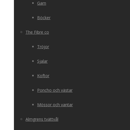
Garn
Böcker
The Fibre co
Tröjor
Sjalar
Koftor
Poncho och västar
Mössor och vantar
Almgrens tvättvål