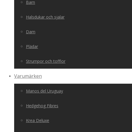
Barn
Halsdukar och sjalar
Dam
Plädar
Strumpor och tofflor
Varumärken
Manos del Uruguay
Hedgehog Fibres
Krea Deluxe