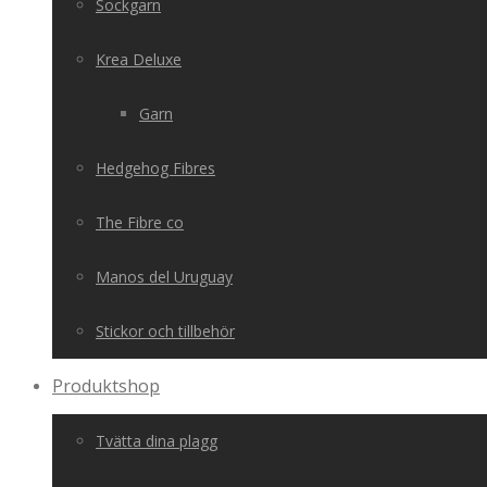
Sockgarn
Krea Deluxe
Garn
Hedgehog Fibres
The Fibre co
Manos del Uruguay
Stickor och tillbehör
Produktshop
Tvätta dina plagg