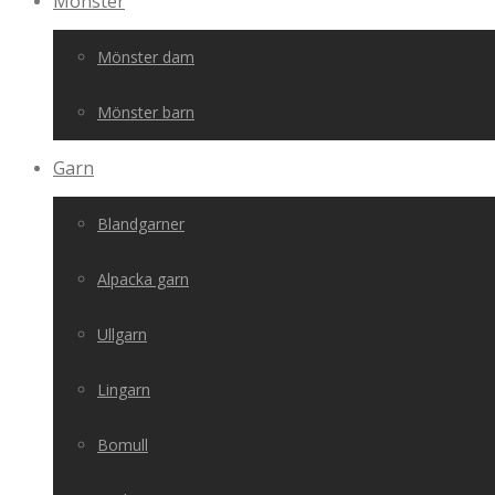
Mönster
Mönster dam
Mönster barn
Garn
Blandgarner
Alpacka garn
Ullgarn
Lingarn
Bomull