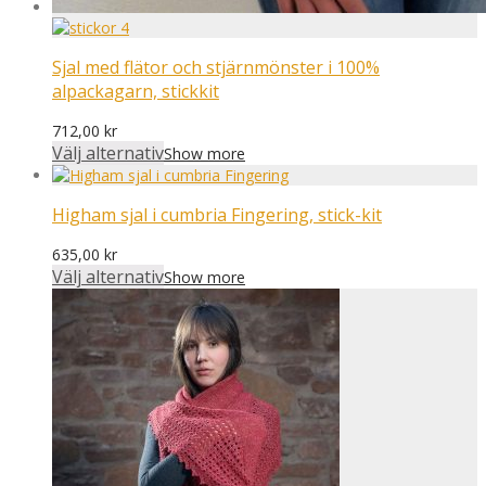
Sjal med flätor och stjärnmönster i 100%
alpackagarn, stickkit
712,00
kr
Välj alternativ
Show more
Higham sjal i cumbria Fingering, stick-kit
635,00
kr
Välj alternativ
Show more