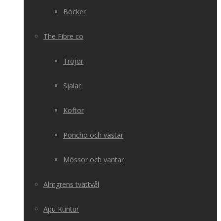
Böcker
The Fibre co
Tröjor
Sjalar
Koftor
Poncho och västar
Mössor och vantar
Almgrens tvättvål
Apu Kuntur