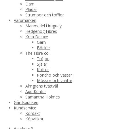
Dam
Plädar
Strumpor och tofflor
Varumärken
Manos del Uruguay
Hedgehog Fibres
Krea Deluxe
Garn
Böcker
The Fibre co
Tröjor
Sjalar
Koftor
Poncho och västar
Mössor och vantar
Almgrens tvättvål
Apu Kuntur
Samantha Holmes
Gårdsbutiken
Kundservice
Kontakt
Köpvillkor
Varukorg
0