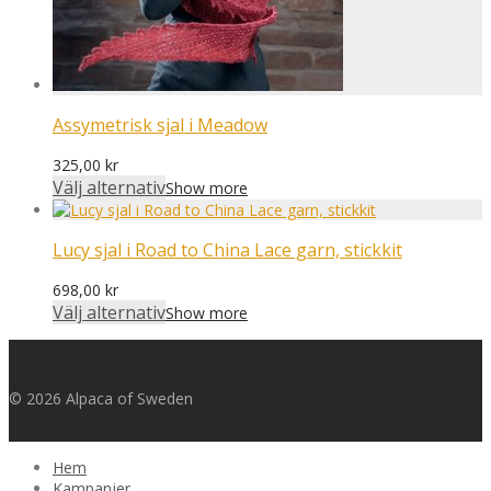
Assymetrisk sjal i Meadow
325,00
kr
Välj alternativ
Show more
Lucy sjal i Road to China Lace garn, stickkit
698,00
kr
Välj alternativ
Show more
© 2026 Alpaca of Sweden
Hem
Kampanjer