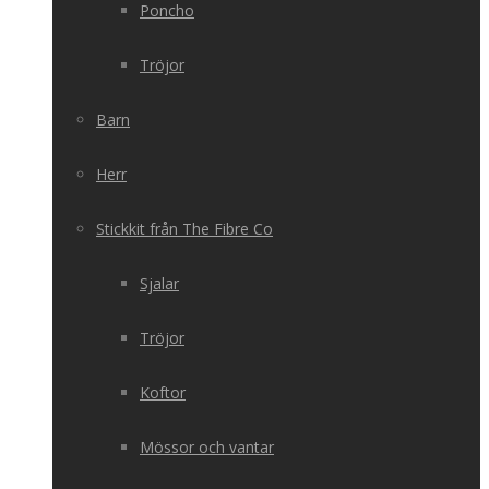
Poncho
Tröjor
Barn
Herr
Stickkit från The Fibre Co
Sjalar
Tröjor
Koftor
Mössor och vantar