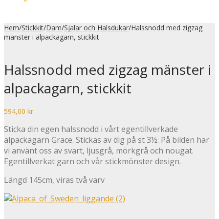
Hem
/
Stickkit
/
Dam
/
Sjalar och Halsdukar
/
Halssnodd med zigzag
mänster i alpackagarn, stickkit
Halssnodd med zigzag mänster i
alpackagarn, stickkit
594,00
kr
Sticka din egen halssnodd i vårt egentillverkade
alpackagarn Grace. Stickas av dig på st 3½. På bilden har
vi använt oss av svart, ljusgrå, mörkgrå och nougat.
Egentillverkat garn och vår stickmönster design.
Längd 145cm, viras två varv