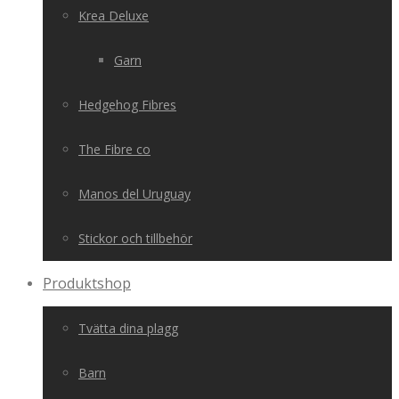
Krea Deluxe
Garn
Hedgehog Fibres
The Fibre co
Manos del Uruguay
Stickor och tillbehör
Produktshop
Tvätta dina plagg
Barn