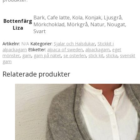
Bark, Cafe latte, Kola, Konjak, Ljusgrå,
Bottenfärg
Mörkchoklad, Mörkgrå, Natur, Nougat,
Liza
Svart
Artikelnr:
N/A
Kategorier:
Sjalar och Halsdukar
,
Stickkit i
alpackagarn
Etiketter:
alpaca of sweden
,
alpackagarn
,
eget
mönster
,
garn
,
garn på nätet
,
se osterlen
,
stick kit
,
sticka
,
svenskt
garn
Relaterade produkter