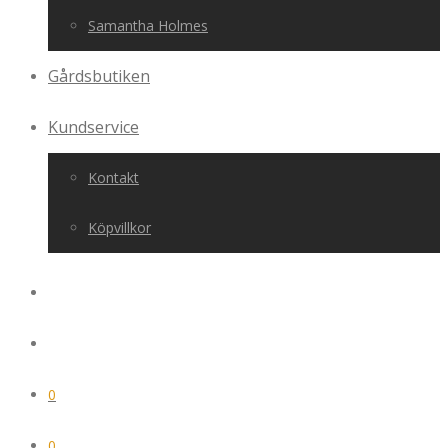
Samantha Holmes
Gårdsbutiken
Kundservice
Kontakt
Köpvillkor
0
0