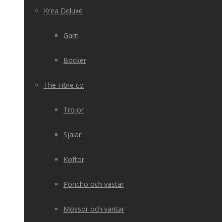
Krea Deluxe
Garn
Böcker
The Fibre co
Tröjor
Sjalar
Koftor
Poncho och västar
Mössor och vantar