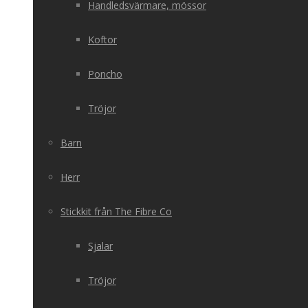
Handledsvärmare, mössor
Koftor
Poncho
Tröjor
Barn
Herr
Stickkit från The Fibre Co
Sjalar
Tröjor