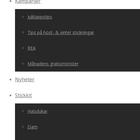
Kampanjer
Julklappstips
Tips på höst- & vinter stickningar
REA
Månadens gratismönster
Nyheter
Stickkit
Halsdukar
Dam