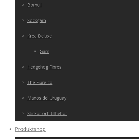
Bomull
Sockgarn
Krea Deluxe
Garn
Hedgehog Fibres
The Fibre co
Manos del Uruguay
Stickor och tillbehör
Produktshop