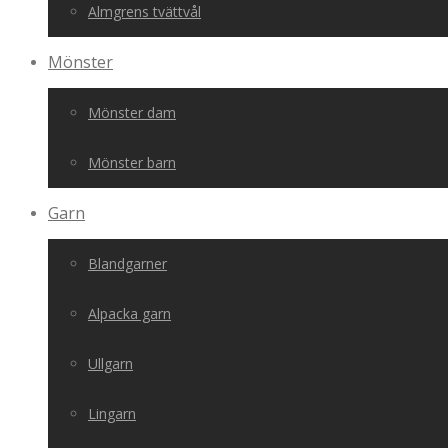
Almgrens tvättvål
Mönster
Mönster dam
Mönster barn
Garn
Blandgarner
Alpacka garn
Ullgarn
Lingarn