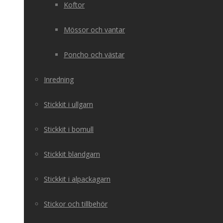
Koftor
Mössor och vantar
Poncho och västar
Inredning
Stickkit i ullgarn
Stickkit i bomull
Stickkit blandgarn
Stickkit i alpackagarn
Stickor och tillbehör