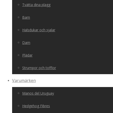
Tvätta dina plagg
Barn
Halsdukar och sjalar
Dam
Plädar
Strumpor och tofflor
Varumärken
Manos del Uruguay
Hedgehog Fibres