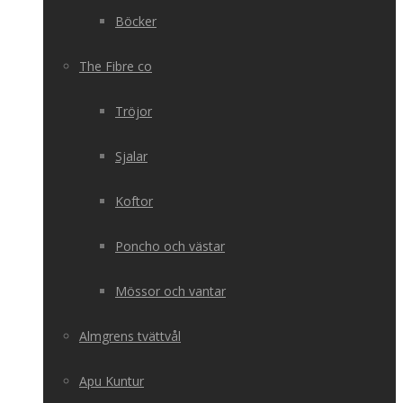
Böcker
The Fibre co
Tröjor
Sjalar
Koftor
Poncho och västar
Mössor och vantar
Almgrens tvättvål
Apu Kuntur