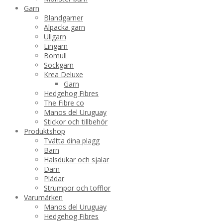
Garn
Blandgarner
Alpacka garn
Ullgarn
Lingarn
Bomull
Sockgarn
Krea Deluxe
Garn
Hedgehog Fibres
The Fibre co
Manos del Uruguay
Stickor och tillbehör
Produktshop
Tvätta dina plagg
Barn
Halsdukar och sjalar
Dam
Plädar
Strumpor och tofflor
Varumärken
Manos del Uruguay
Hedgehog Fibres