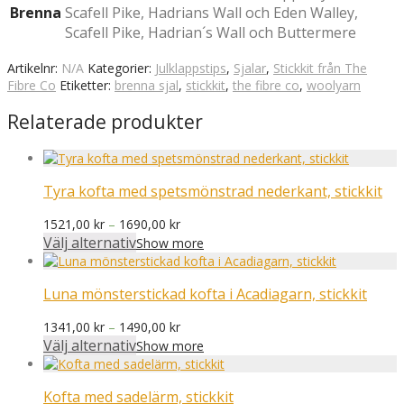
Brenna
Scafell Pike, Hadrians Wall och Eden Walley,
Scafell Pike, Hadrian´s Wall och Buttermere
Artikelnr:
N/A
Kategorier:
Julklappstips
,
Sjalar
,
Stickkit från The
Fibre Co
Etiketter:
brenna sjal
,
stickkit
,
the fibre co
,
woolyarn
Relaterade produkter
Tyra kofta med spetsmönstrad nederkant, stickkit
Prisintervall:
1521,00
kr
–
1690,00
kr
1521,00 kr
Välj alternativ
Show more
till
1690,00 kr
Luna mönsterstickad kofta i Acadiagarn, stickkit
Prisintervall:
1341,00
kr
–
1490,00
kr
1341,00 kr
Välj alternativ
Show more
till
1490,00 kr
Kofta med sadelärm, stickkit