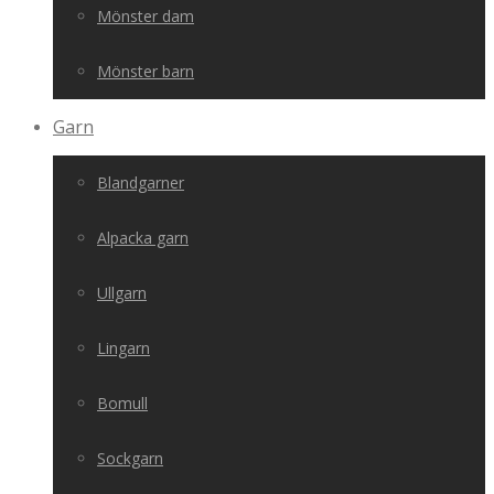
Mönster dam
Mönster barn
Garn
Blandgarner
Alpacka garn
Ullgarn
Lingarn
Bomull
Sockgarn