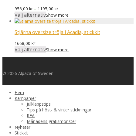
Prisintervall:
956,00
kr
–
1195,00
kr
956,00 kr
Välj alternativ
Show more
till
1195,00 kr
Stjärna oversize tröja i Acadia, stickkit
1668,00
kr
Välj alternativ
Show more
© 2026 Alpaca of Sweden
Hem
Kampanjer
Julklappstips
Tips på höst- & vinter stickningar
REA
Månadens gratismönster
Nyheter
Stickkit