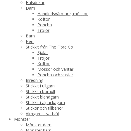
Halsdukar
Dam
Handledsvärmare, mössor
Koftor
Poncho
Tröjor
Barn
Herr
Stickkit från The Fibre Co
Sjalar
Tröjor
Koftor
Mössor och vantar
Poncho och västar
Inredning
Stickkit i ullgarn
Stickkit i bomull
Stickkit blandgarn
Stickkit i alpackagarn
Stickor och tillbehör
Almgrens tvättvål
Mönster
Mönster dam
Mönster barn