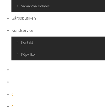
Samantha Holmes
Gårdsbutiken
Kundservice
Kontakt
Köpvillkor
0
0