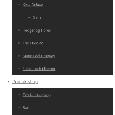
Krea Deluxe
Garn
Hedgehog Fibres
The Fibre co
Manos del Uruguay
Stickor och tillbehör
Produktshop
Tvätta dina plagg
Barn