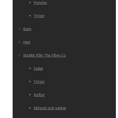
Poncho
Tröjor
Barn
Herr
Stickkit från The Fibre Co
Sjalar
Tröjor
Koftor
Mössor och vantar