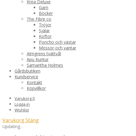
Krea Deluxe
Garn
Böcker
The Fibre co
Tröjor
Sjalar
Koftor
Poncho och västar
Mössor och vantar
Almgrens tvättvål
Apu Kuntur
Samantha Holmes
Gårdsbutiken
Kundservice
Kontakt
Köpvillkor
Varukorg
0
Logga in
Wishlist
Varukorg
Stäng
Updating…