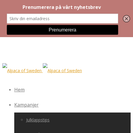
Hem
Kampanjer
Julklappstips