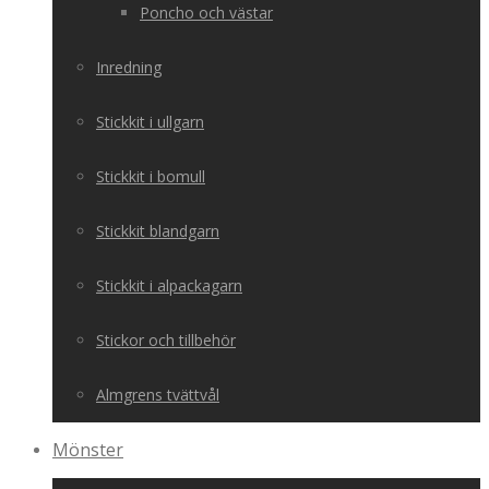
Poncho och västar
Inredning
Stickkit i ullgarn
Stickkit i bomull
Stickkit blandgarn
Stickkit i alpackagarn
Stickor och tillbehör
Almgrens tvättvål
Mönster