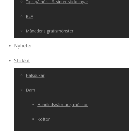
Tips på höst- & vinter stickningar
REA
Månadens gratismönster
Nyheter
Stickkit
Halsdukar
Dam
Handledsvärmare, mössor
Koftor