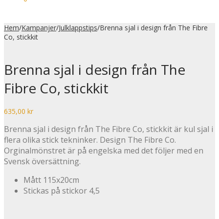
Hem
/
Kampanjer
/
Julklappstips
/
Brenna sjal i design från The Fibre
Co, stickkit
Brenna sjal i design från The
Fibre Co, stickkit
635,00
kr
Brenna sjal i design från The Fibre Co, stickkit är kul sjal i
flera olika stick tekninker. Design The Fibre Co.
Orginalmönstret är på engelska med det följer med en
Svensk översättning.
Mått 115x20cm
Stickas på stickor 4,5