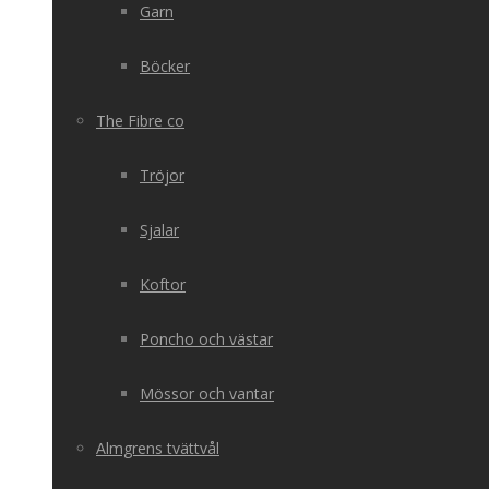
Garn
Böcker
The Fibre co
Tröjor
Sjalar
Koftor
Poncho och västar
Mössor och vantar
Almgrens tvättvål