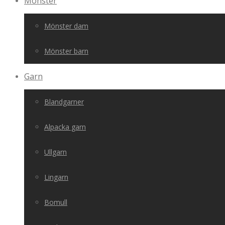
Mönster
Mönster dam
Mönster barn
Garn
Blandgarner
Alpacka garn
Ullgarn
Lingarn
Bomull