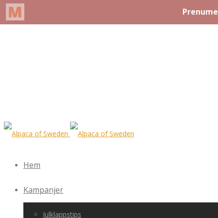
Hem
Kampanjer
Julklappstips