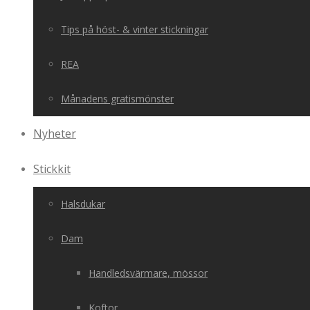
Tips på höst- & vinter stickningar
REA
Månadens gratismönster
Nyheter
Stickkit
Halsdukar
Dam
Handledsvärmare, mössor
Koftor