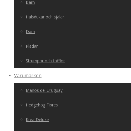
Barn
Halsdukar och sjalar
Dam
Plädar
Strumpor och tofflor
Varumärken
Manos del Uruguay
Hedgehog Fibres
Krea Deluxe