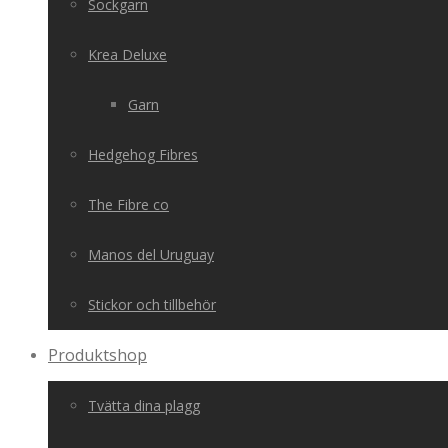
Sockgarn
Krea Deluxe
Garn
Hedgehog Fibres
The Fibre co
Manos del Uruguay
Stickor och tillbehör
Produktshop
Tvätta dina plagg