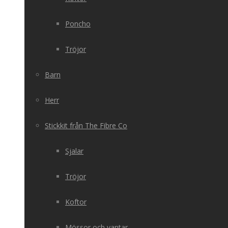
Poncho
Tröjor
Barn
Herr
Stickkit från The Fibre Co
Sjalar
Tröjor
Koftor
Mössor och vantar