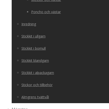
Poncho och västar
Inredning
Stickkit i ullgarn
Stickkit i bomull
Stickkit blandgarn
Stickkit i alpackagarn
Stickor och tillbehör
Almgrens tvättvål