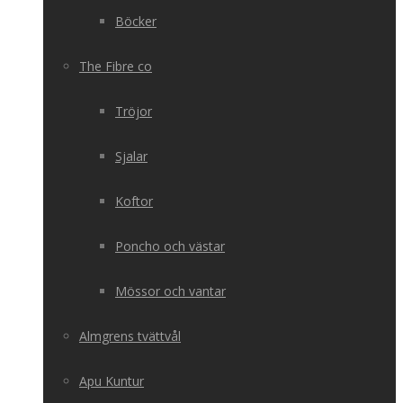
Böcker
The Fibre co
Tröjor
Sjalar
Koftor
Poncho och västar
Mössor och vantar
Almgrens tvättvål
Apu Kuntur