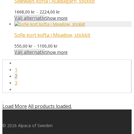
Sideways kofta i Acadiagarn, stickkit
Prisintervall:
1668,00
kr
–
2224,00
kr
1668,00 kr
Välj alternativ
Show more
till
2224,00 kr
Sofie kort kofta i Meadow, stickkit
Prisintervall:
550,00
kr
–
1100,00
kr
550,00 kr
Välj alternativ
Show more
till
1100,00 kr
1
2
3
Load More
All products loaded.
© 2026 Alpaca of Sweden