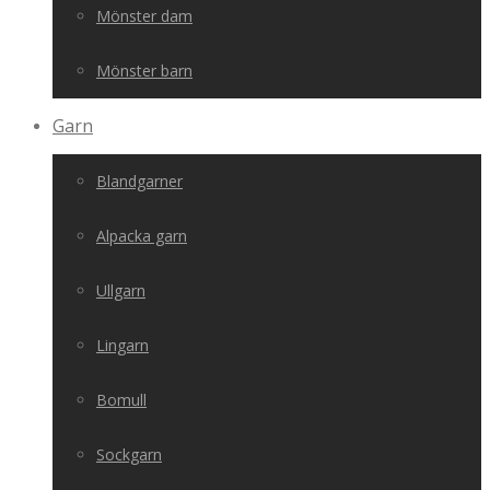
Mönster dam
Mönster barn
Garn
Blandgarner
Alpacka garn
Ullgarn
Lingarn
Bomull
Sockgarn