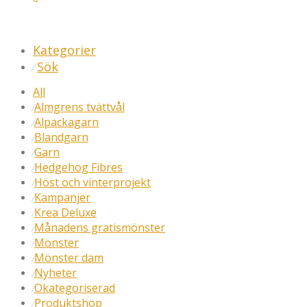
Kategorier
Sök
⁄
All
Almgrens tvättvål
⁄
Alpackagarn
⁄
Blandgarn
⁄
Garn
⁄
Hedgehog Fibres
⁄
Höst och vinterprojekt
⁄
Kampanjer
⁄
Krea Deluxe
⁄
Månadens gratismönster
⁄
Mönster
⁄
Mönster dam
⁄
Nyheter
⁄
Okategoriserad
⁄
Produktshop
⁄