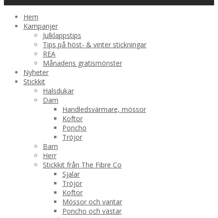
Hem
Kampanjer
Julklappstips
Tips på höst- & vinter stickningar
REA
Månadens gratismönster
Nyheter
Stickkit
Halsdukar
Dam
Handledsvärmare, mössor
Koftor
Poncho
Tröjor
Barn
Herr
Stickkit från The Fibre Co
Sjalar
Tröjor
Koftor
Mössor och vantar
Poncho och västar