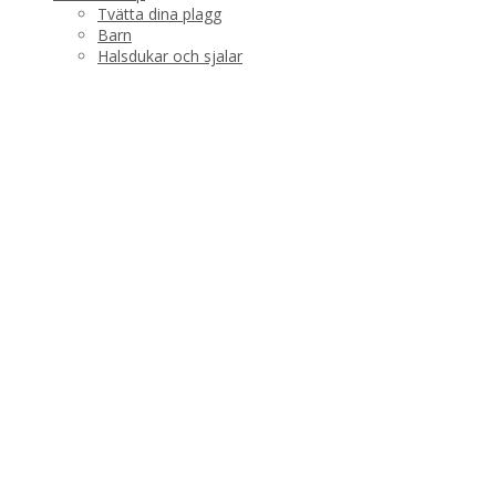
Tvätta dina plagg
Barn
Halsdukar och sjalar
Dam
Plädar
Strumpor och tofflor
Varumärken
Manos del Uruguay
Hedgehog Fibres
Krea Deluxe
Garn
Böcker
The Fibre co
Tröjor
Sjalar
Koftor
Poncho och västar
Mössor och vantar
Almgrens tvättvål
Apu Kuntur
Samantha Holmes
Gårdsbutiken
Kundservice