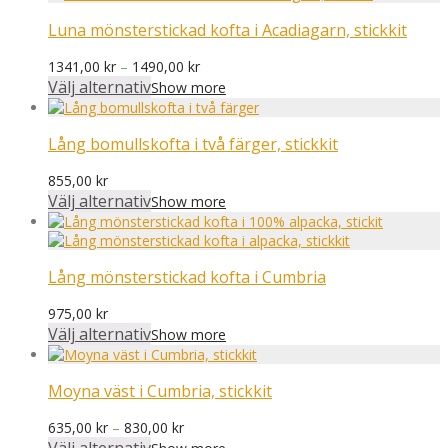
1170,00 kr
Luna mönsterstickad kofta i Acadiagarn, stickkit
Prisintervall:
1341,00
kr
–
1490,00
kr
1341,00 kr
Välj alternativ
Show more
till
1490,00 kr
Lång bomullskofta i två färger, stickkit
855,00
kr
Välj alternativ
Show more
Lång mönsterstickad kofta i Cumbria
975,00
kr
Välj alternativ
Show more
Moyna väst i Cumbria, stickkit
Prisintervall:
635,00
kr
–
830,00
kr
635,00 kr