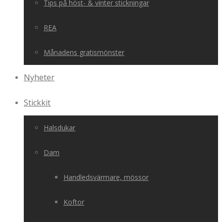
Tips på höst- & vinter stickningar
REA
Månadens gratismönster
Nyheter
Stickkit
Halsdukar
Dam
Handledsvärmare, mössor
Koftor