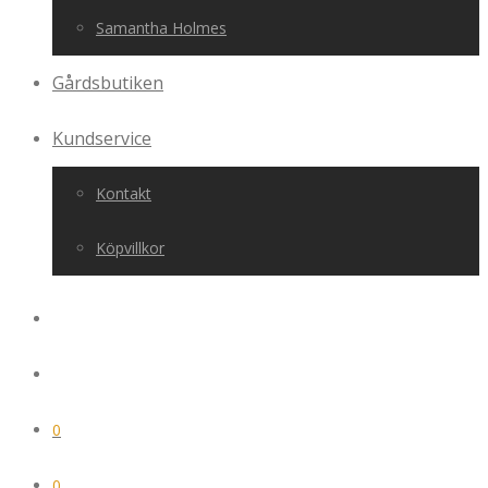
Samantha Holmes
Gårdsbutiken
Kundservice
Kontakt
Köpvillkor
0
0