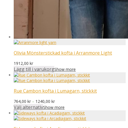
Olivia Mönsterstickad kofta i Arranmore Light
1912,00
kr
Lägg till i varukorg
Show more
Rue Cambon kofta i Lumagarn, stickkit
Prisintervall:
764,00
kr
–
1240,00
kr
764,00 kr
Välj alternativ
Show more
till
1240,00 kr