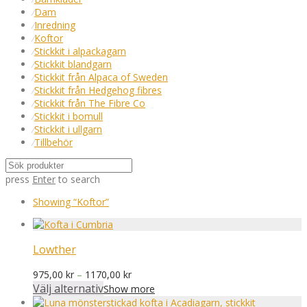
⁄
Dam
⁄
Inredning
⁄
Koftor
⁄
Stickkit i alpackagarn
⁄
Stickkit blandgarn
⁄
Stickkit från Alpaca of Sweden
⁄
Stickkit från Hedgehog fibres
⁄
Stickkit från The Fibre Co
⁄
Stickkit i bomull
⁄
Stickkit i ullgarn
⁄
Tillbehör
press
Enter
to search
Showing
“Koftor”
Lowther
Prisintervall:
975,00
kr
–
1170,00
kr
975,00 kr
Välj alternativ
Show more
till