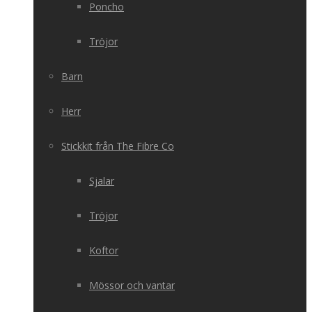
Poncho
Tröjor
Barn
Herr
Stickkit från The Fibre Co
Sjalar
Tröjor
Koftor
Mössor och vantar