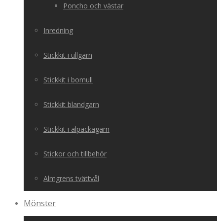
Poncho och västar
Inredning
Stickkit i ullgarn
Stickkit i bomull
Stickkit blandgarn
Stickkit i alpackagarn
Stickor och tillbehör
Almgrens tvättvål
Mönster