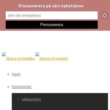
Hem
Kampanjer
Julklappstips