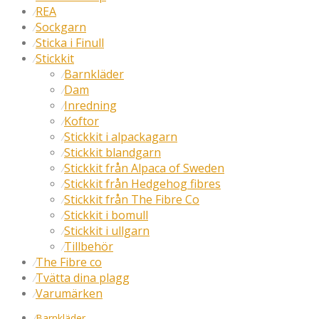
REA
⁄
Sockgarn
⁄
Sticka i Finull
⁄
Stickkit
⁄
Barnkläder
⁄
Dam
⁄
Inredning
⁄
Koftor
⁄
Stickkit i alpackagarn
⁄
Stickkit blandgarn
⁄
Stickkit från Alpaca of Sweden
⁄
Stickkit från Hedgehog fibres
⁄
Stickkit från The Fibre Co
⁄
Stickkit i bomull
⁄
Stickkit i ullgarn
⁄
Tillbehör
⁄
The Fibre co
⁄
Tvätta dina plagg
⁄
Varumärken
⁄
⁄
Barnkläder