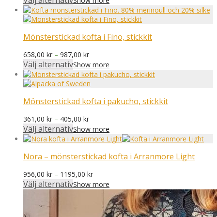
Välj alternativ
Show more
till
830,00 kr
Mönsterstickad kofta i Fino, stickkit
Prisintervall:
658,00
kr
–
987,00
kr
658,00 kr
Välj alternativ
Show more
till
987,00 kr
Mönsterstickad kofta i pakucho, stickkit
Prisintervall:
361,00
kr
–
405,00
kr
361,00 kr
Välj alternativ
Show more
till
405,00 kr
Nora – mönsterstickad kofta i Arranmore Light
Prisintervall:
956,00
kr
–
1195,00
kr
956,00 kr
Välj alternativ
Show more
till
1195,00 kr