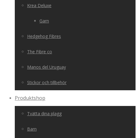
Krea Deluxe
Garn
Hedgehog Fibres
The Fibre co
Manos del Uruguay
Stickor och tillbehör
Produktshop
Tvätta dina plagg
Barn