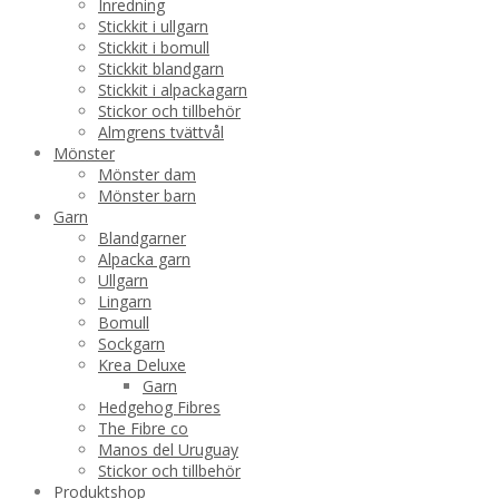
Inredning
Stickkit i ullgarn
Stickkit i bomull
Stickkit blandgarn
Stickkit i alpackagarn
Stickor och tillbehör
Almgrens tvättvål
Mönster
Mönster dam
Mönster barn
Garn
Blandgarner
Alpacka garn
Ullgarn
Lingarn
Bomull
Sockgarn
Krea Deluxe
Garn
Hedgehog Fibres
The Fibre co
Manos del Uruguay
Stickor och tillbehör
Produktshop