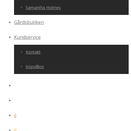
Samantha Holmes
Gårdsbutiken
Kundservice
Kontakt
Köpvillkor
0
0