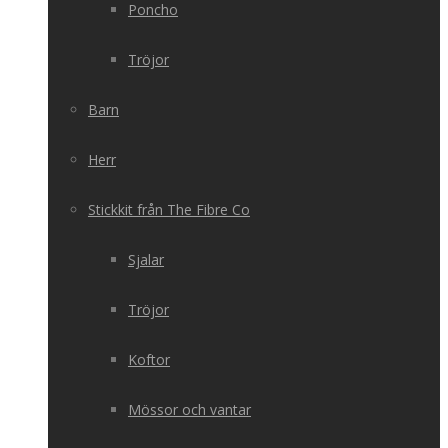
Poncho
Tröjor
Barn
Herr
Stickkit från The Fibre Co
Sjalar
Tröjor
Koftor
Mössor och vantar