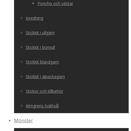
Poncho och västar
Inredning
Stickkit i ullgarn
Stickkit i bomull
Stickkit blandgarn
Stickkit i alpackagarn
Stickor och tillbehör
Almgrens tvättvål
Mönster