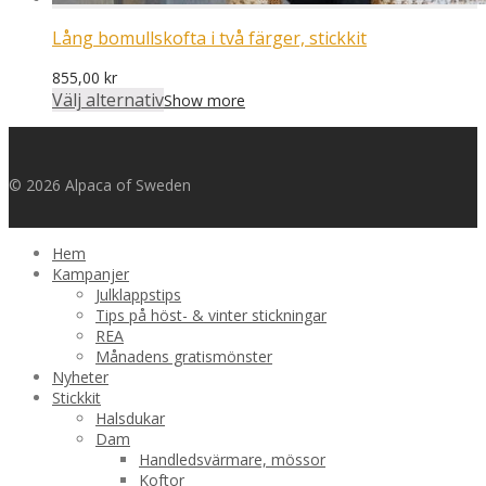
Lång bomullskofta i två färger, stickkit
855,00
kr
Välj alternativ
Show more
© 2026 Alpaca of Sweden
Hem
Kampanjer
Julklappstips
Tips på höst- & vinter stickningar
REA
Månadens gratismönster
Nyheter
Stickkit
Halsdukar
Dam
Handledsvärmare, mössor
Koftor