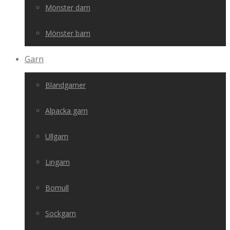
Mönster dam
Mönster barn
Garn
Blandgarner
Alpacka garn
Ullgarn
Lingarn
Bomull
Sockgarn