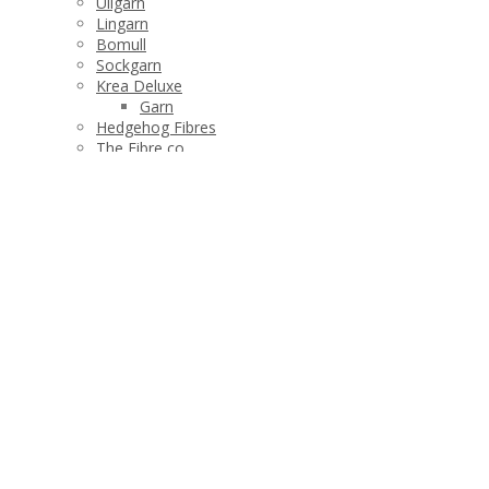
Ullgarn
Lingarn
Bomull
Sockgarn
Krea Deluxe
Garn
Hedgehog Fibres
The Fibre co
Manos del Uruguay
Stickor och tillbehör
Produktshop
Tvätta dina plagg
Barn
Halsdukar och sjalar
Dam
Plädar
Strumpor och tofflor
Varumärken
Manos del Uruguay
Hedgehog Fibres
Krea Deluxe
Garn
Böcker
The Fibre co