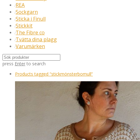
REA
⁄
Sockgarn
⁄
Sticka i Finull
⁄
Stickkit
⁄
The Fibre co
⁄
Tvätta dina plagg
⁄
Varumärken
⁄
press
Enter
to search
Products tagged
“stickmönsterbomull”