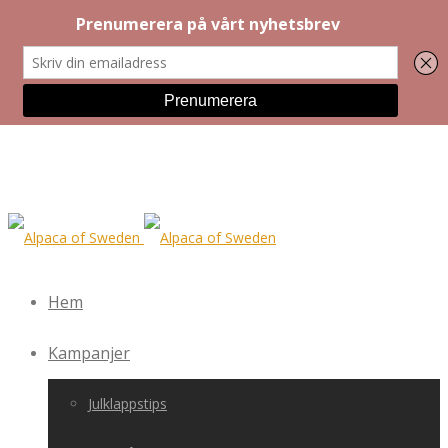
Hem
Kampanjer
Julklappstips