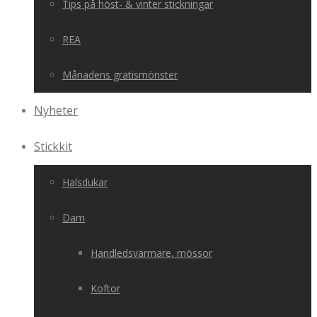
Tips på höst- & vinter stickningar
REA
Månadens gratismönster
Nyheter
Stickkit
Halsdukar
Dam
Handledsvärmare, mössor
Koftor