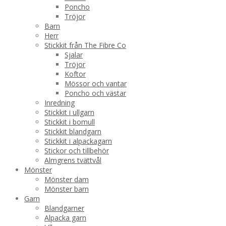
Poncho
Tröjor
Barn
Herr
Stickkit från The Fibre Co
Sjalar
Tröjor
Koftor
Mössor och vantar
Poncho och västar
Inredning
Stickkit i ullgarn
Stickkit i bomull
Stickkit blandgarn
Stickkit i alpackagarn
Stickor och tillbehör
Almgrens tvättvål
Mönster
Mönster dam
Mönster barn
Garn
Blandgarner
Alpacka garn