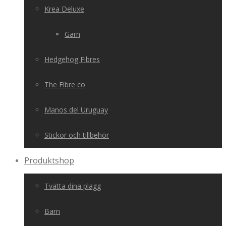
Krea Deluxe
Garn
Hedgehog Fibres
The Fibre co
Manos del Uruguay
Stickor och tillbehör
Produktshop
Tvätta dina plagg
Barn