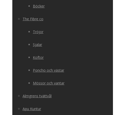
Böcker
The Fibre co
Tröjor
Sjalar
Koftor
Poncho och västar
Mössor och vantar
Almgrens tvättvål
Apu Kuntur