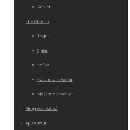
Böcker
The Fibre co
Tröjor
Sjalar
Koftor
Poncho och västar
Mössor och vantar
Almgrens tvättvål
Apu Kuntur