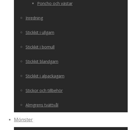
Poncho och västar
Inredning
Stickkit i ullgarn
Stickkit i bomull
Stickkit blandgarn
Stickkit i alpackagarn
Stickor och tillbehör
Almgrens tvättvål
Mönster