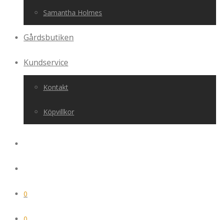
Samantha Holmes
Gårdsbutiken
Kundservice
Kontakt
Köpvillkor
0
0