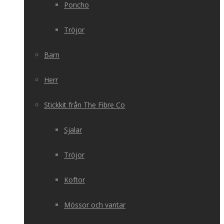
Poncho
Tröjor
Barn
Herr
Stickkit från The Fibre Co
Sjalar
Tröjor
Koftor
Mössor och vantar