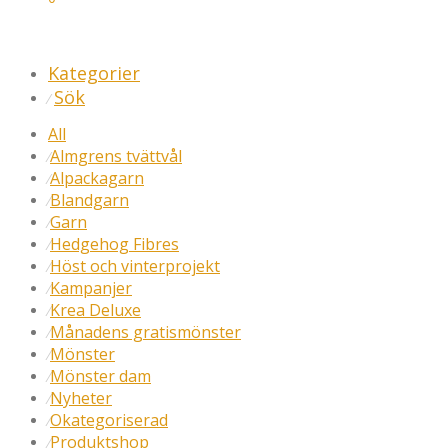
Kategorier
Sök
⁄
All
Almgrens tvättvål
⁄
Alpackagarn
⁄
Blandgarn
⁄
Garn
⁄
Hedgehog Fibres
⁄
Höst och vinterprojekt
⁄
Kampanjer
⁄
Krea Deluxe
⁄
Månadens gratismönster
⁄
Mönster
⁄
Mönster dam
⁄
Nyheter
⁄
Okategoriserad
⁄
Produktshop
⁄