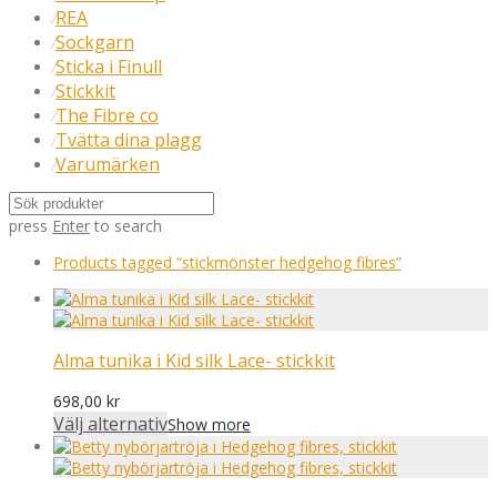
REA
⁄
Sockgarn
⁄
Sticka i Finull
⁄
Stickkit
⁄
The Fibre co
⁄
Tvätta dina plagg
⁄
Varumärken
⁄
press
Enter
to search
Products tagged
“stickmönster hedgehog fibres”
Alma tunika i Kid silk Lace- stickkit
698,00
kr
Välj alternativ
Show more