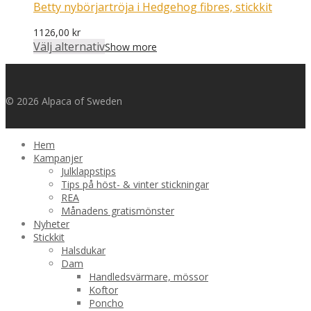
Betty nybörjartröja i Hedgehog fibres, stickkit
1126,00
kr
Välj alternativ
Show more
© 2026 Alpaca of Sweden
Hem
Kampanjer
Julklappstips
Tips på höst- & vinter stickningar
REA
Månadens gratismönster
Nyheter
Stickkit
Halsdukar
Dam
Handledsvärmare, mössor
Koftor
Poncho