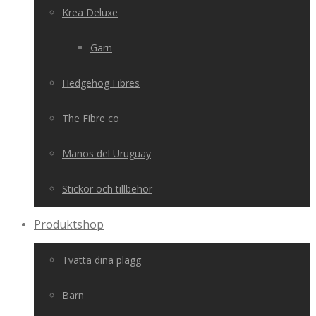
Krea Deluxe
Garn
Hedgehog Fibres
The Fibre co
Manos del Uruguay
Stickor och tillbehör
Produktshop
Tvätta dina plagg
Barn