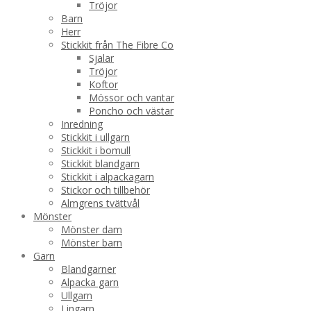
Tröjor
Barn
Herr
Stickkit från The Fibre Co
Sjalar
Tröjor
Koftor
Mössor och vantar
Poncho och västar
Inredning
Stickkit i ullgarn
Stickkit i bomull
Stickkit blandgarn
Stickkit i alpackagarn
Stickor och tillbehör
Almgrens tvättvål
Mönster
Mönster dam
Mönster barn
Garn
Blandgarner
Alpacka garn
Ullgarn
Lingarn