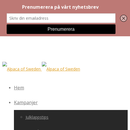
Hem
Kampanjer
Julklappstips