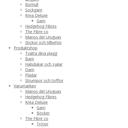
Bomull
Sockgarn
Krea Deluxe
Garn
Hedgehog Fibres
The Fibre co
Manos del Uruguay
Stickor och tillbehör
Produktshop
Tvätta dina plagg
Barn
Halsdukar och sjalar
Dam
Plädar
Strumpor och tofflor
Varumärken
Manos del Uruguay
Hedgehog Fibres
Krea Deluxe
Garn
Böcker
The Fibre co
Tröjor