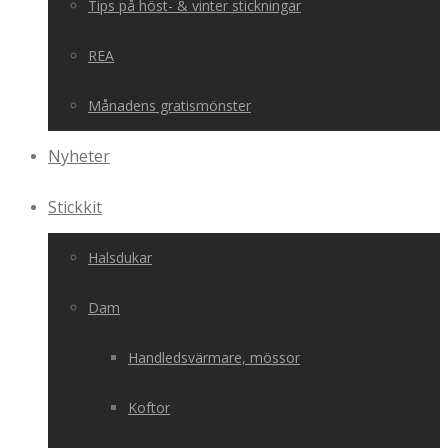
Tips på höst- & vinter stickningar
REA
Månadens gratismönster
Nyheter
Stickkit
Halsdukar
Dam
Handledsvärmare, mössor
Koftor