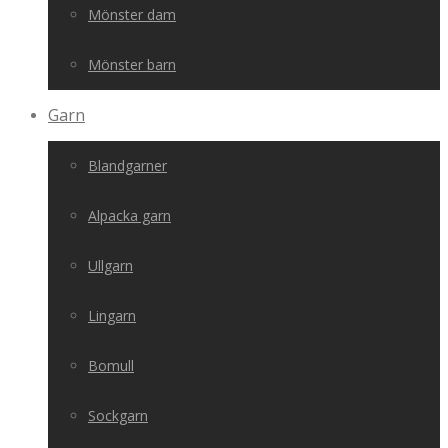
Mönster dam
Mönster barn
Garn
Blandgarner
Alpacka garn
Ullgarn
Lingarn
Bomull
Sockgarn