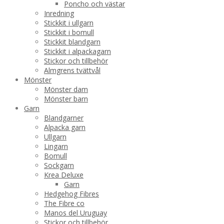
Poncho och västar
Inredning
Stickkit i ullgarn
Stickkit i bomull
Stickkit blandgarn
Stickkit i alpackagarn
Stickor och tillbehör
Almgrens tvättvål
Mönster
Mönster dam
Mönster barn
Garn
Blandgarner
Alpacka garn
Ullgarn
Lingarn
Bomull
Sockgarn
Krea Deluxe
Garn
Hedgehog Fibres
The Fibre co
Manos del Uruguay
Stickor och tillbehör