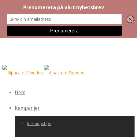
Hem
Kampanjer
Julklappstips