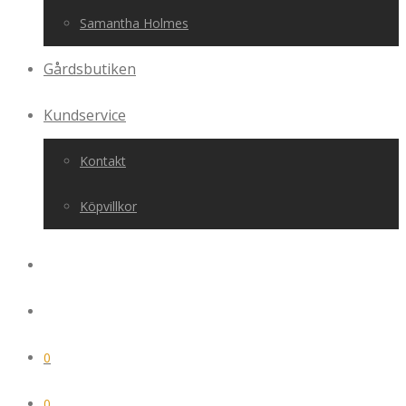
Samantha Holmes
Gårdsbutiken
Kundservice
Kontakt
Köpvillkor
0
0