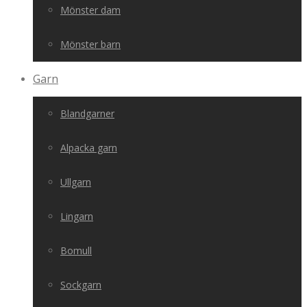
Mönster dam
Mönster barn
Garn
Blandgarner
Alpacka garn
Ullgarn
Lingarn
Bomull
Sockgarn