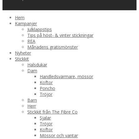
Hem
Kampanjer
Julklappstips
Tips på höst- & vinter stickningar
REA
Månadens gratismönster
Nyheter
Stickkit
Halsdukar
Dam
Handledsvärmare, mössor
Koftor
Poncho
Tröjor
Barn
Herr
Stickkit från The Fibre Co
Sjalar
Tröjor
Koftor
Mössor och vantar