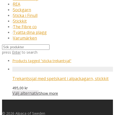
REA
⁄
Sockgarn
⁄
Sticka i Finull
⁄
Stickkit
⁄
The Fibre co
⁄
Tvätta dina plagg
⁄
Varumärken
⁄
press
Enter
to search
Products tagged
“sticka trekantsjal”
Trekantssjal med spetskant i alpackagarn, stickkit
495,00
kr
Välj alternativ
Show more
© 2026 Alpaca of Sweden