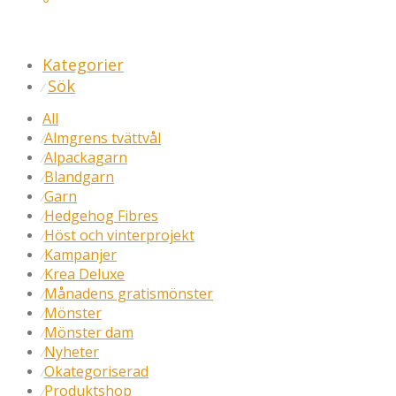
Kategorier
Sök
⁄
All
Almgrens tvättvål
⁄
Alpackagarn
⁄
Blandgarn
⁄
Garn
⁄
Hedgehog Fibres
⁄
Höst och vinterprojekt
⁄
Kampanjer
⁄
Krea Deluxe
⁄
Månadens gratismönster
⁄
Mönster
⁄
Mönster dam
⁄
Nyheter
⁄
Okategoriserad
⁄
Produktshop
⁄