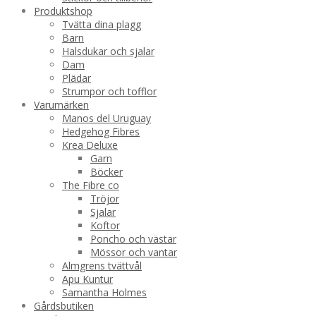
Produktshop
Tvätta dina plagg
Barn
Halsdukar och sjalar
Dam
Plädar
Strumpor och tofflor
Varumärken
Manos del Uruguay
Hedgehog Fibres
Krea Deluxe
Garn
Böcker
The Fibre co
Tröjor
Sjalar
Koftor
Poncho och västar
Mössor och vantar
Almgrens tvättvål
Apu Kuntur
Samantha Holmes
Gårdsbutiken