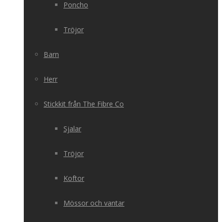
Poncho
Tröjor
Barn
Herr
Stickkit från The Fibre Co
Sjalar
Tröjor
Koftor
Mössor och vantar