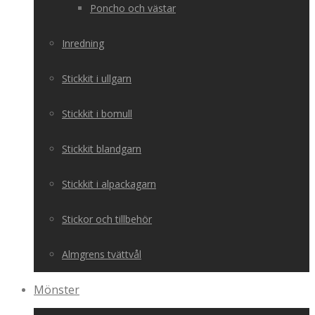
Poncho och västar
Inredning
Stickkit i ullgarn
Stickkit i bomull
Stickkit blandgarn
Stickkit i alpackagarn
Stickor och tillbehör
Almgrens tvättvål
Mönster