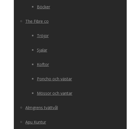
Böcker
The Fibre co
Tröjor
Sjalar
Koftor
Poncho och västar
Mössor och vantar
Almgrens tvättvål
Apu Kuntur