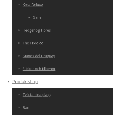
Krea Deluxe
Garn
Hedgehog Fibres
The Fibre co
Manos del Uruguay
Stickor och tillbehör
Produktshop
Tvätta dina plagg
Barn