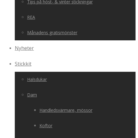
Tips på höst- & vinter stickningar
REA
Månadens gratismönster
Nyheter
Stickkit
Halsdukar
Dam
Handledsvärmare, mössor
Koftor