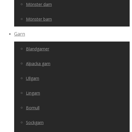
Mönster dam
Mönster barn
Garn
Blandgarner
Alpacka garn
Ullgarn
Lingarn
Bomull
Sockgarn