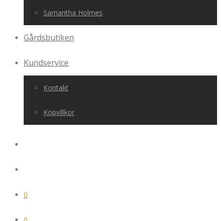
Samantha Holmes
Gårdsbutiken
Kundservice
Kontakt
Köpvillkor
0
0