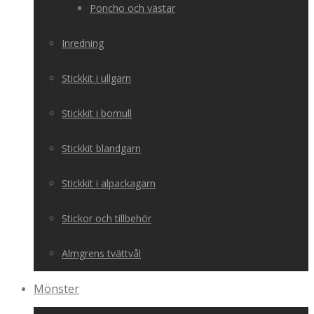
Poncho och västar
Inredning
Stickkit i ullgarn
Stickkit i bomull
Stickkit blandgarn
Stickkit i alpackagarn
Stickor och tillbehör
Almgrens tvättvål
Mönster