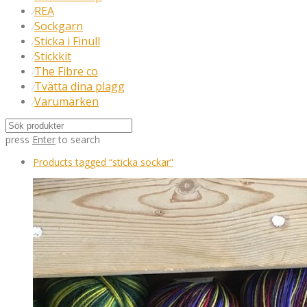
REA
⁄
Sockgarn
⁄
Sticka i Finull
⁄
Stickkit
⁄
The Fibre co
⁄
Tvätta dina plagg
⁄
Varumärken
⁄
press
Enter
to search
Products tagged
“sticka sockar”