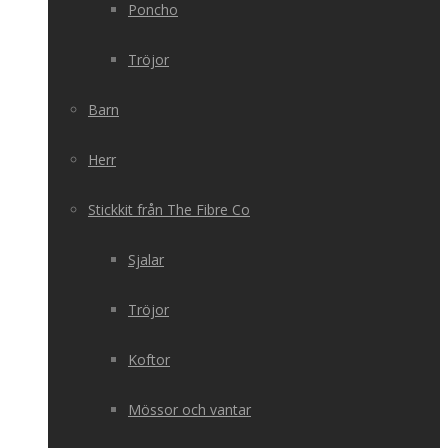
Poncho
Tröjor
Barn
Herr
Stickkit från The Fibre Co
Sjalar
Tröjor
Koftor
Mössor och vantar