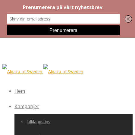
Hem
Kampanjer
Julklappstips