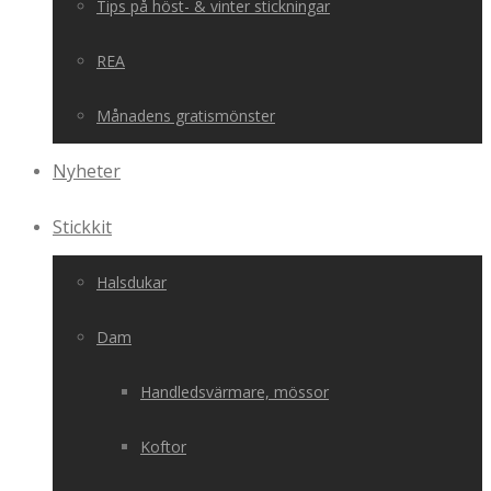
Tips på höst- & vinter stickningar
REA
Månadens gratismönster
Nyheter
Stickkit
Halsdukar
Dam
Handledsvärmare, mössor
Koftor