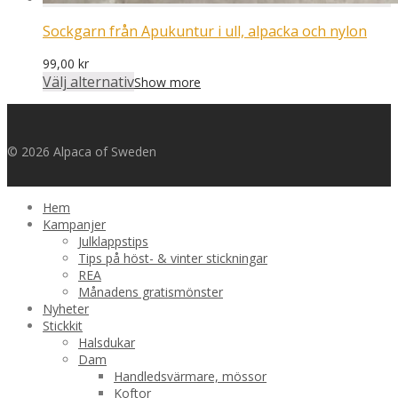
Sockgarn från Apukuntur i ull, alpacka och nylon
99,00
kr
Välj alternativ
Show more
© 2026 Alpaca of Sweden
Hem
Kampanjer
Julklappstips
Tips på höst- & vinter stickningar
REA
Månadens gratismönster
Nyheter
Stickkit
Halsdukar
Dam
Handledsvärmare, mössor
Koftor