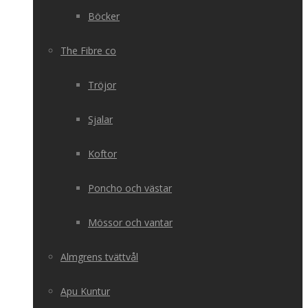
Böcker
The Fibre co
Tröjor
Sjalar
Koftor
Poncho och västar
Mössor och vantar
Almgrens tvättvål
Apu Kuntur