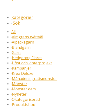
Kategorier
Sök
⁄
All
Almgrens tvättvål
⁄
Alpackagarn
⁄
Blandgarn
⁄
Garn
⁄
Hedgehog Fibres
⁄
Höst och vinterprojekt
⁄
Kampanjer
⁄
Krea Deluxe
⁄
Månadens gratismönster
⁄
Mönster
⁄
Mönster dam
⁄
Nyheter
⁄
Okategoriserad
⁄
Produktshop
⁄