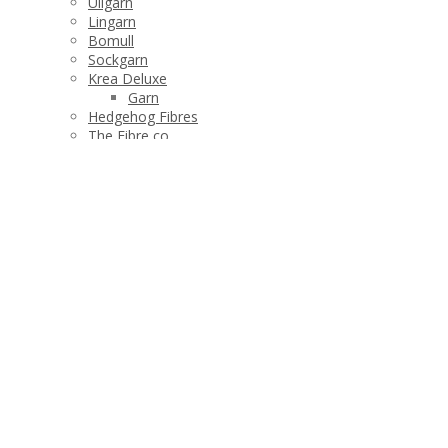
Ullgarn
Lingarn
Bomull
Sockgarn
Krea Deluxe
Garn
Hedgehog Fibres
The Fibre co
Manos del Uruguay
Stickor och tillbehör
Produktshop
Tvätta dina plagg
Barn
Halsdukar och sjalar
Dam
Plädar
Strumpor och tofflor
Varumärken
Manos del Uruguay
Hedgehog Fibres
Krea Deluxe
Garn
Böcker
The Fibre co