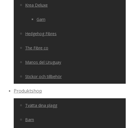
Krea Deluxe
Garn
Hedgehog Fibres
The Fibre co
Manos del Uruguay
Stickor och tillbehör
Produktshop
Tvätta dina plagg
Barn