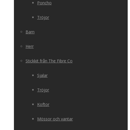
Poncho
Tröjor
Barn
Herr
Stickkit från The Fibre Co
Sjalar
Tröjor
Koftor
Mössor och vantar