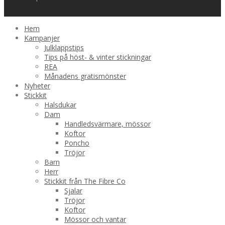
Hem
Kampanjer
Julklappstips
Tips på höst- & vinter stickningar
REA
Månadens gratismönster
Nyheter
Stickkit
Halsdukar
Dam
Handledsvärmare, mössor
Koftor
Poncho
Tröjor
Barn
Herr
Stickkit från The Fibre Co
Sjalar
Tröjor
Koftor
Mössor och vantar