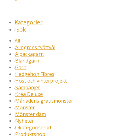
Kategorier
Sök
⁄
All
Almgrens tvättvål
⁄
Alpackagarn
⁄
Blandgarn
⁄
Garn
⁄
Hedgehog Fibres
⁄
Höst och vinterprojekt
⁄
Kampanjer
⁄
Krea Deluxe
⁄
Månadens gratismönster
⁄
Mönster
⁄
Mönster dam
⁄
Nyheter
⁄
Okategoriserad
⁄
Produktshop
⁄