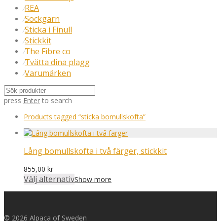
REA
⁄
Sockgarn
⁄
Sticka i Finull
⁄
Stickkit
⁄
The Fibre co
⁄
Tvätta dina plagg
⁄
Varumärken
⁄
press
Enter
to search
Products tagged
“sticka bomullskofta”
Lång bomullskofta i två färger, stickkit
855,00
kr
Välj alternativ
Show more
© 2026 Alpaca of Sweden