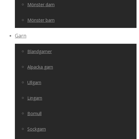
Mönster dam
Mönster barn
Garn
Blandgarner
Alpacka garn
Ullgarn
Lingarn
Bomull
Sockgarn