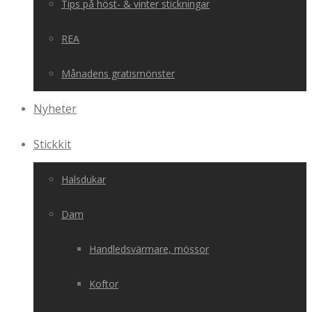
Tips på höst- & vinter stickningar
REA
Månadens gratismönster
Nyheter
Stickkit
Halsdukar
Dam
Handledsvärmare, mössor
Koftor