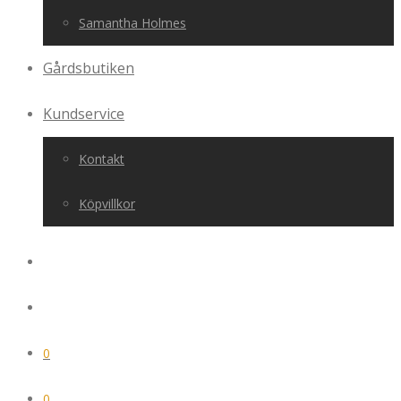
Samantha Holmes
Gårdsbutiken
Kundservice
Kontakt
Köpvillkor
0
0