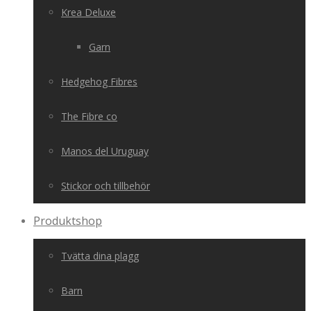
Krea Deluxe
Garn
Hedgehog Fibres
The Fibre co
Manos del Uruguay
Stickor och tillbehör
Produktshop
Tvätta dina plagg
Barn