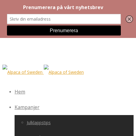
Hem
Kampanjer
Julklappstips