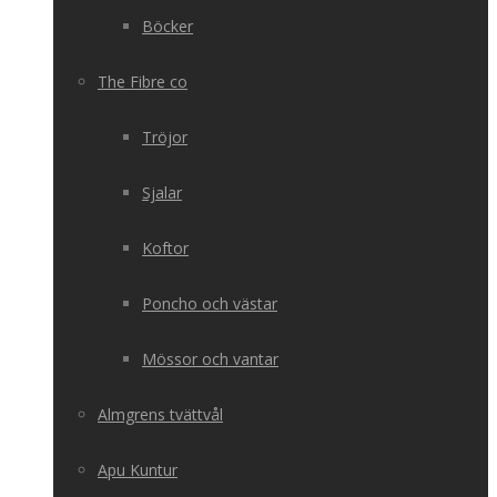
Böcker
The Fibre co
Tröjor
Sjalar
Koftor
Poncho och västar
Mössor och vantar
Almgrens tvättvål
Apu Kuntur