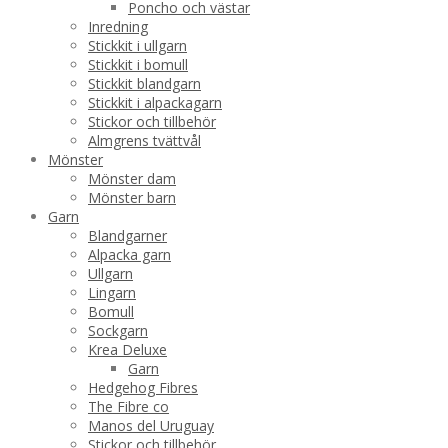
Poncho och västar
Inredning
Stickkit i ullgarn
Stickkit i bomull
Stickkit blandgarn
Stickkit i alpackagarn
Stickor och tillbehör
Almgrens tvättvål
Mönster
Mönster dam
Mönster barn
Garn
Blandgarner
Alpacka garn
Ullgarn
Lingarn
Bomull
Sockgarn
Krea Deluxe
Garn
Hedgehog Fibres
The Fibre co
Manos del Uruguay
Stickor och tillbehör