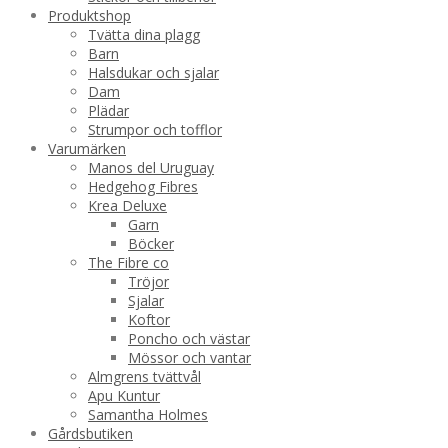
Produktshop
Tvätta dina plagg
Barn
Halsdukar och sjalar
Dam
Plädar
Strumpor och tofflor
Varumärken
Manos del Uruguay
Hedgehog Fibres
Krea Deluxe
Garn
Böcker
The Fibre co
Tröjor
Sjalar
Koftor
Poncho och västar
Mössor och vantar
Almgrens tvättvål
Apu Kuntur
Samantha Holmes
Gårdsbutiken