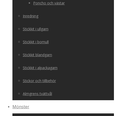
Poncho och västar
Inredning
Stickkit i ullgarn
Stickkit i bomull
Stickkit blandgarn
Stickkit i alpackagarn
Stickor och tillbehör
Almgrens tvättvål
Mönster