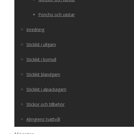
Poncho och västar
Inredning
Stickkit i ullgarn
Stickkit i bomull
Stickkit blandgarn
Stickkit i alpackagarn
Stickor och tillbehör
Almgrens tvättvål