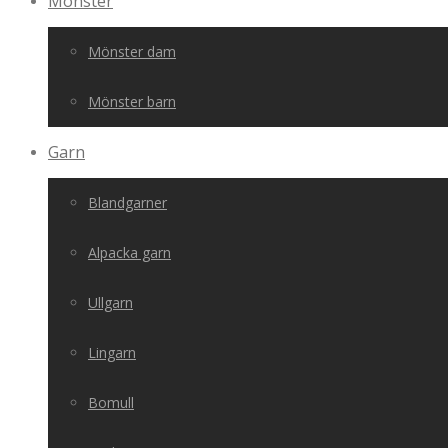
Mönster
Mönster dam
Mönster barn
Garn
Blandgarner
Alpacka garn
Ullgarn
Lingarn
Bomull