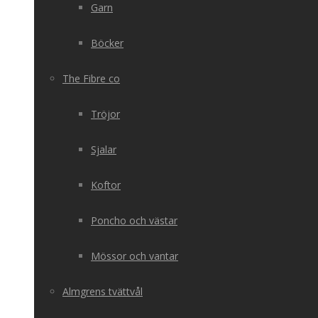
Garn
Böcker
The Fibre co
Tröjor
Sjalar
Koftor
Poncho och västar
Mössor och vantar
Almgrens tvättvål