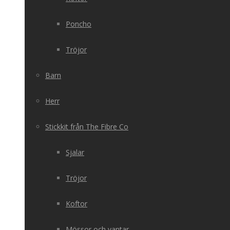
Poncho
Tröjor
Barn
Herr
Stickkit från The Fibre Co
Sjalar
Tröjor
Koftor
Mössor och vantar