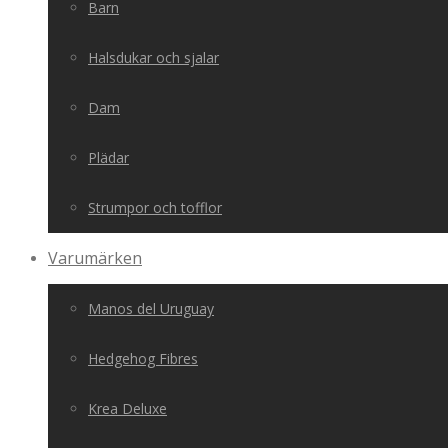
Barn
Halsdukar och sjalar
Dam
Plädar
Strumpor och tofflor
Varumärken
Manos del Uruguay
Hedgehog Fibres
Krea Deluxe