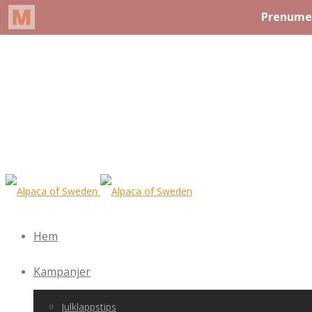
Hem
Kampanjer
Julklappstips