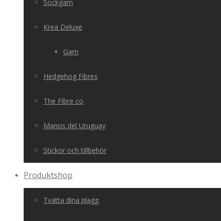
Sockgarn
Krea Deluxe
Garn
Hedgehog Fibres
The Fibre co
Manos del Uruguay
Stickor och tillbehör
Produktshop
Tvätta dina plagg