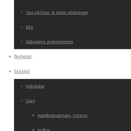
Tips på höst- & vinter stickningar
REA
Månadens gratismönster
Nyheter
Stickkit
Halsdukar
Dam
Handledsvärmare, mössor
Koftor