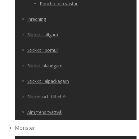
Poncho och västar
Inredning
Stickkit i ullgarn
Stickkit i bomull
Stickkit blandgarn
Stickkit i alpackagarn
Stickor och tillbehör
Almgrens tvättvål
Mönster