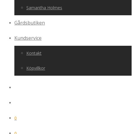
Samantha Holmes
Gårdsbutiken
Kundservice
Kontakt
Köpvillkor
0
0