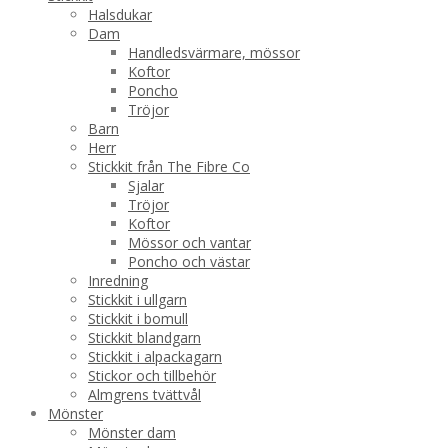
Halsdukar
Dam
Handledsvärmare, mössor
Koftor
Poncho
Tröjor
Barn
Herr
Stickkit från The Fibre Co
Sjalar
Tröjor
Koftor
Mössor och vantar
Poncho och västar
Inredning
Stickkit i ullgarn
Stickkit i bomull
Stickkit blandgarn
Stickkit i alpackagarn
Stickor och tillbehör
Almgrens tvättvål
Mönster
Mönster dam