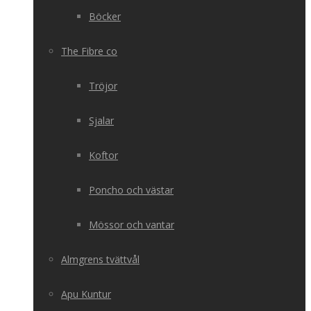
Böcker
The Fibre co
Tröjor
Sjalar
Koftor
Poncho och västar
Mössor och vantar
Almgrens tvättvål
Apu Kuntur