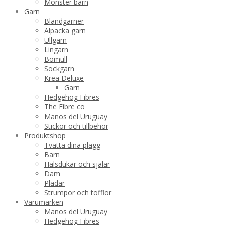
Mönster barn
Garn
Blandgarner
Alpacka garn
Ullgarn
Lingarn
Bomull
Sockgarn
Krea Deluxe
Garn
Hedgehog Fibres
The Fibre co
Manos del Uruguay
Stickor och tillbehör
Produktshop
Tvätta dina plagg
Barn
Halsdukar och sjalar
Dam
Plädar
Strumpor och tofflor
Varumärken
Manos del Uruguay
Hedgehog Fibres