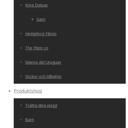
Krea Deluxe
Garn
Hedgehog Fibres
The Fibre co
Manos del Uruguay
Stickor och tillbehör
Produktshop
Tvätta dina plagg
Barn