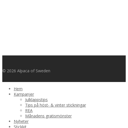
© 2026 Alpaca of Sweden
Hem
Kampanjer
Julklappstips
Tips på höst- & vinter stickningar
REA
Månadens gratismönster
Nyheter
Stickkit