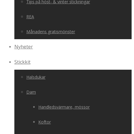
Tips på höst- & vinter stickningar
REA
Månadens gratismönster
Nyheter
Stickkit
Halsdukar
Dam
Handledsvärmare, mössor
Koftor