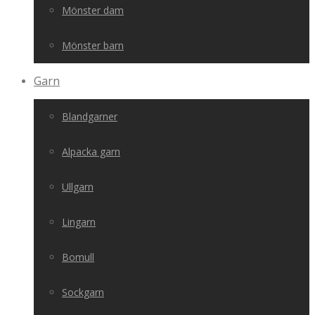
Mönster dam
Mönster barn
Garn
Blandgarner
Alpacka garn
Ullgarn
Lingarn
Bomull
Sockgarn