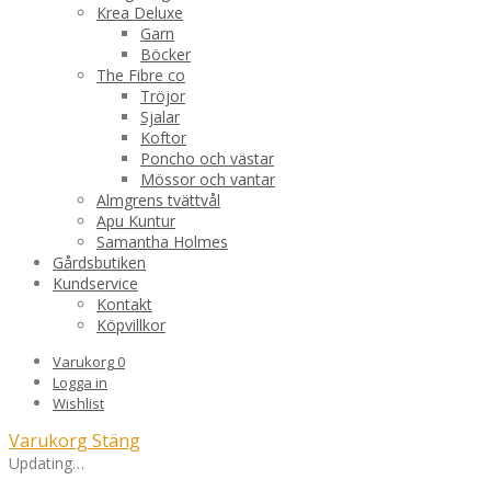
Krea Deluxe
Garn
Böcker
The Fibre co
Tröjor
Sjalar
Koftor
Poncho och västar
Mössor och vantar
Almgrens tvättvål
Apu Kuntur
Samantha Holmes
Gårdsbutiken
Kundservice
Kontakt
Köpvillkor
Varukorg
0
Logga in
Wishlist
Varukorg
Stäng
Updating…