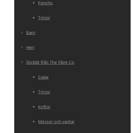
Poncho
Tröjor
Barn
Herr
Stickkit från The Fibre Co
Sjalar
Tröjor
Koftor
Mössor och vantar