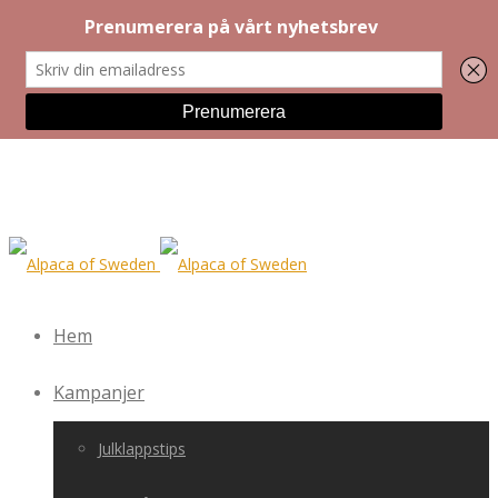
Hem
Kampanjer
Julklappstips