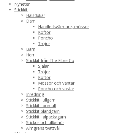
Nyheter
Stickkit
Halsdukar
Dam
Handledsvärmare, mössor
Koftor
Poncho
Tröjor
Barn
Herr
Stickkit från The Fibre Co
Sjalar
Tröjor
Koftor
Mössor och vantar
Poncho och västar
Inredning
Stickkit i ullgarn
Stickkit i bomull
Stickkit blandgarn
Stickkit i alpackagarn
Stickor och tillbehör
Almgrens tvättvål