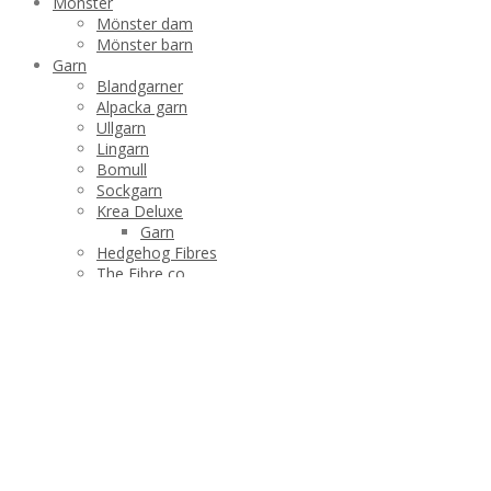
Mönster
Mönster dam
Mönster barn
Garn
Blandgarner
Alpacka garn
Ullgarn
Lingarn
Bomull
Sockgarn
Krea Deluxe
Garn
Hedgehog Fibres
The Fibre co
Manos del Uruguay
Stickor och tillbehör
Produktshop
Tvätta dina plagg
Barn
Halsdukar och sjalar
Dam
Plädar
Strumpor och tofflor
Varumärken