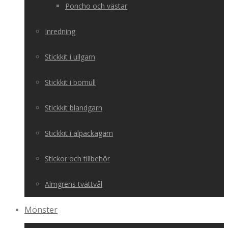
Poncho och västar
Inredning
Stickkit i ullgarn
Stickkit i bomull
Stickkit blandgarn
Stickkit i alpackagarn
Stickor och tillbehör
Almgrens tvättvål
Mönster