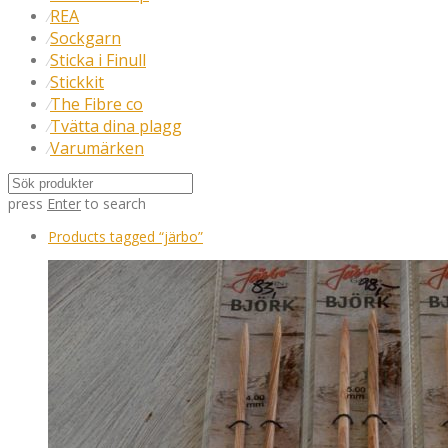
REA
⁄
Sockgarn
⁄
Sticka i Finull
⁄
Stickkit
⁄
The Fibre co
⁄
Tvätta dina plagg
⁄
Varumärken
⁄
press
Enter
to search
Products tagged
“järbo”