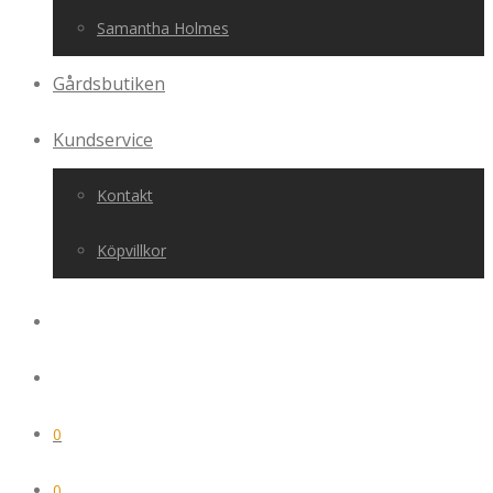
Samantha Holmes
Gårdsbutiken
Kundservice
Kontakt
Köpvillkor
0
0