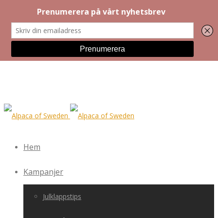
Hem
Kampanjer
Julklappstips