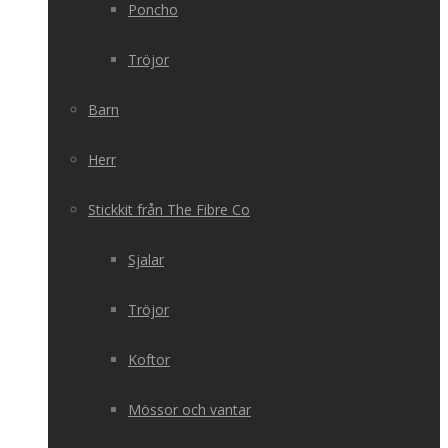
Poncho
Tröjor
Barn
Herr
Stickkit från The Fibre Co
Sjalar
Tröjor
Koftor
Mössor och vantar