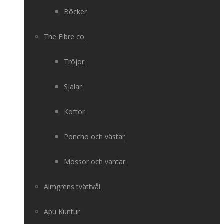
Böcker
The Fibre co
Tröjor
Sjalar
Koftor
Poncho och västar
Mössor och vantar
Almgrens tvättvål
Apu Kuntur