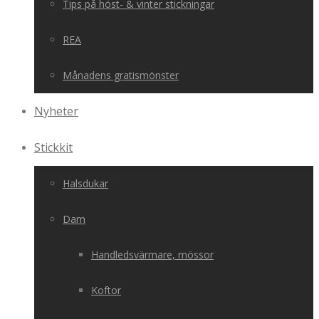
Tips på höst- & vinter stickningar
REA
Månadens gratismönster
Nyheter
Stickkit
Halsdukar
Dam
Handledsvärmare, mössor
Koftor