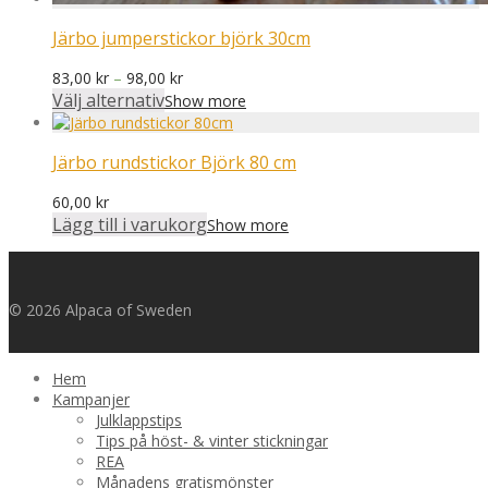
Järbo jumperstickor björk 30cm
Prisintervall:
83,00
kr
–
98,00
kr
83,00 kr
Välj alternativ
Show more
till
98,00 kr
Järbo rundstickor Björk 80 cm
60,00
kr
Lägg till i varukorg
Show more
© 2026 Alpaca of Sweden
Hem
Kampanjer
Julklappstips
Tips på höst- & vinter stickningar
REA
Månadens gratismönster