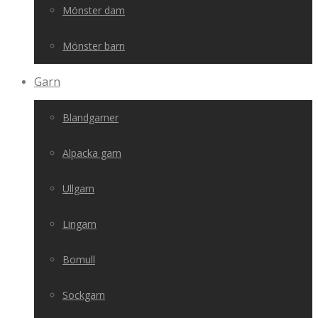
Mönster dam
Mönster barn
Garn
Blandgarner
Alpacka garn
Ullgarn
Lingarn
Bomull
Sockgarn