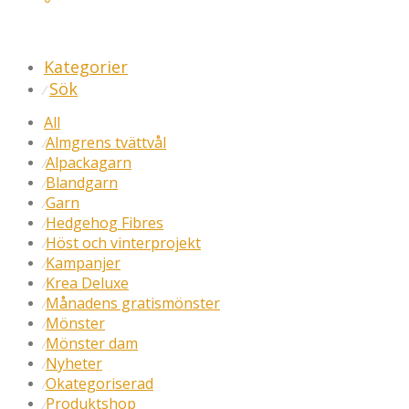
Kategorier
Sök
⁄
All
Almgrens tvättvål
⁄
Alpackagarn
⁄
Blandgarn
⁄
Garn
⁄
Hedgehog Fibres
⁄
Höst och vinterprojekt
⁄
Kampanjer
⁄
Krea Deluxe
⁄
Månadens gratismönster
⁄
Mönster
⁄
Mönster dam
⁄
Nyheter
⁄
Okategoriserad
⁄
Produktshop
⁄