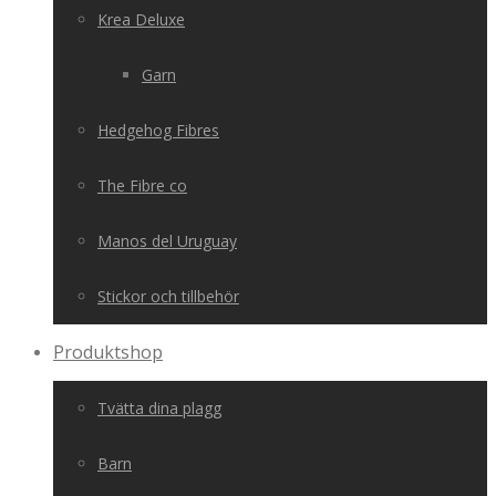
Krea Deluxe
Garn
Hedgehog Fibres
The Fibre co
Manos del Uruguay
Stickor och tillbehör
Produktshop
Tvätta dina plagg
Barn