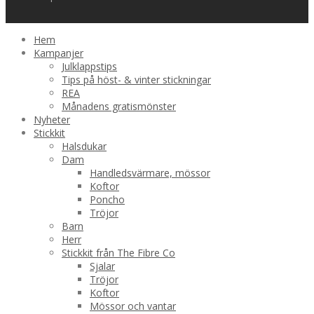
Hem
Kampanjer
Julklappstips
Tips på höst- & vinter stickningar
REA
Månadens gratismönster
Nyheter
Stickkit
Halsdukar
Dam
Handledsvärmare, mössor
Koftor
Poncho
Tröjor
Barn
Herr
Stickkit från The Fibre Co
Sjalar
Tröjor
Koftor
Mössor och vantar