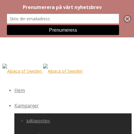
Hem
Kampanjer
Julklappstips