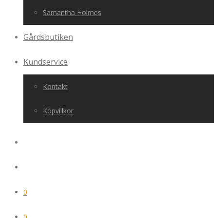
Samantha Holmes
Gårdsbutiken
Kundservice
Kontakt
Köpvillkor
0
0