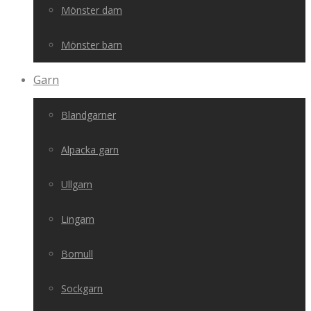
Mönster dam
Mönster barn
Garn
Blandgarner
Alpacka garn
Ullgarn
Lingarn
Bomull
Sockgarn