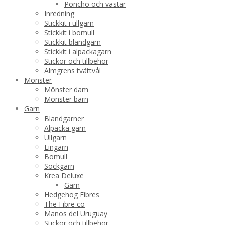
Poncho och västar
Inredning
Stickkit i ullgarn
Stickkit i bomull
Stickkit blandgarn
Stickkit i alpackagarn
Stickor och tillbehör
Almgrens tvättvål
Mönster
Mönster dam
Mönster barn
Garn
Blandgarner
Alpacka garn
Ullgarn
Lingarn
Bomull
Sockgarn
Krea Deluxe
Garn
Hedgehog Fibres
The Fibre co
Manos del Uruguay
Stickor och tillbehör