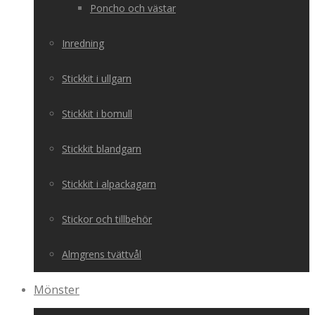
Poncho och västar
Inredning
Stickkit i ullgarn
Stickkit i bomull
Stickkit blandgarn
Stickkit i alpackagarn
Stickor och tillbehör
Almgrens tvättvål
Mönster