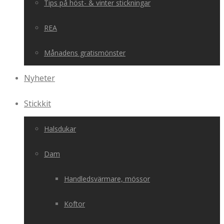
Tips på höst- & vinter stickningar
REA
Månadens gratismönster
Nyheter
Stickkit
Halsdukar
Dam
Handledsvärmare, mössor
Koftor