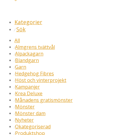
Kategorier
Sök
⁄
All
Almgrens tvättvål
⁄
Alpackagarn
⁄
Blandgarn
⁄
Garn
⁄
Hedgehog Fibres
⁄
Höst och vinterprojekt
⁄
Kampanjer
⁄
Krea Deluxe
⁄
Månadens gratismönster
⁄
Mönster
⁄
Mönster dam
⁄
Nyheter
⁄
Okategoriserad
⁄
Produktshop
⁄