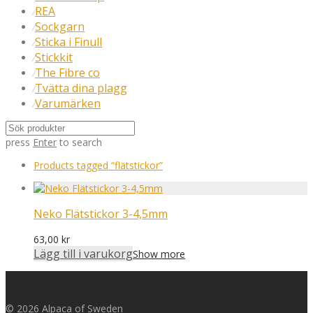
REA
⁄
Sockgarn
⁄
Sticka i Finull
⁄
Stickkit
⁄
The Fibre co
⁄
Tvätta dina plagg
⁄
Varumärken
⁄
press
Enter
to search
Products tagged
“flätstickor”
Neko Flätstickor 3-4,5mm
63,00
kr
Lägg till i varukorg
Show more
© 2026 Alpaca of Sweden