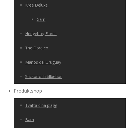
Krea Deluxe
Garn
Hedgehog Fibres
The Fibre co
Manos del Uruguay
Stickor och tillbehör
Produktshop
Tvätta dina plagg
Barn