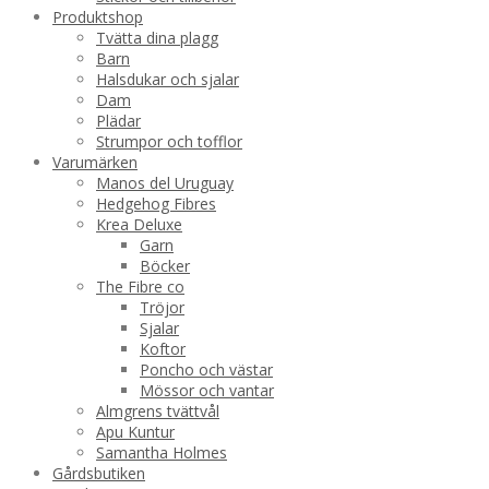
Produktshop
Tvätta dina plagg
Barn
Halsdukar och sjalar
Dam
Plädar
Strumpor och tofflor
Varumärken
Manos del Uruguay
Hedgehog Fibres
Krea Deluxe
Garn
Böcker
The Fibre co
Tröjor
Sjalar
Koftor
Poncho och västar
Mössor och vantar
Almgrens tvättvål
Apu Kuntur
Samantha Holmes
Gårdsbutiken