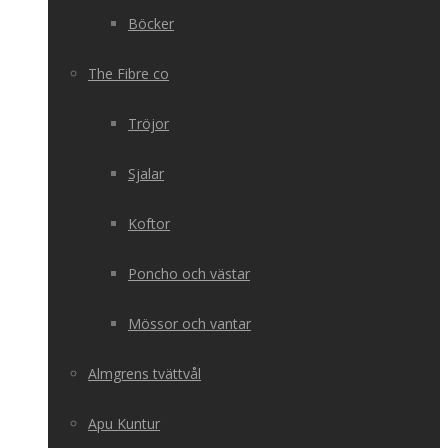
Böcker
The Fibre co
Tröjor
Sjalar
Koftor
Poncho och västar
Mössor och vantar
Almgrens tvättvål
Apu Kuntur