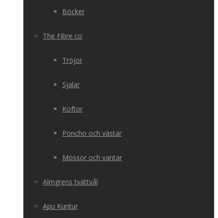
Böcker
The Fibre co
Tröjor
Sjalar
Koftor
Poncho och västar
Mössor och vantar
Almgrens tvättvål
Apu Kuntur