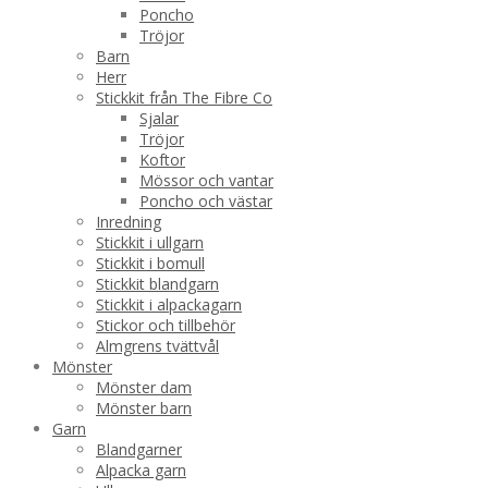
Poncho
Tröjor
Barn
Herr
Stickkit från The Fibre Co
Sjalar
Tröjor
Koftor
Mössor och vantar
Poncho och västar
Inredning
Stickkit i ullgarn
Stickkit i bomull
Stickkit blandgarn
Stickkit i alpackagarn
Stickor och tillbehör
Almgrens tvättvål
Mönster
Mönster dam
Mönster barn
Garn
Blandgarner
Alpacka garn