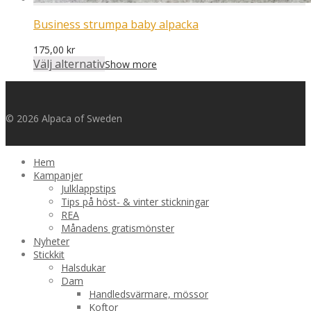
Business strumpa baby alpacka
175,00
kr
Välj alternativ
Show more
© 2026 Alpaca of Sweden
Hem
Kampanjer
Julklappstips
Tips på höst- & vinter stickningar
REA
Månadens gratismönster
Nyheter
Stickkit
Halsdukar
Dam
Handledsvärmare, mössor
Koftor