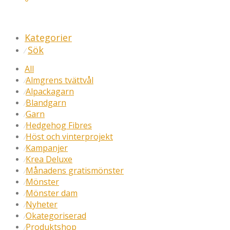
Kategorier
Sök
⁄
All
Almgrens tvättvål
⁄
Alpackagarn
⁄
Blandgarn
⁄
Garn
⁄
Hedgehog Fibres
⁄
Höst och vinterprojekt
⁄
Kampanjer
⁄
Krea Deluxe
⁄
Månadens gratismönster
⁄
Mönster
⁄
Mönster dam
⁄
Nyheter
⁄
Okategoriserad
⁄
Produktshop
⁄