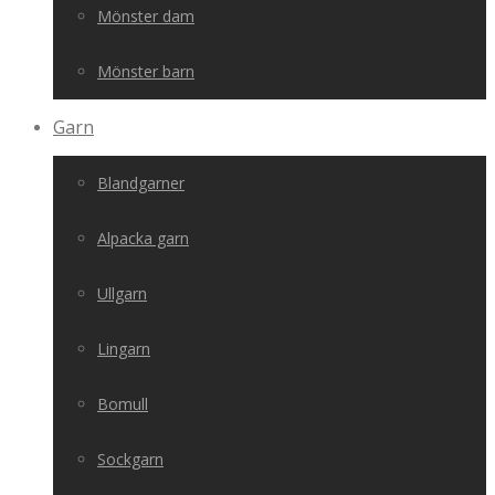
Mönster dam
Mönster barn
Garn
Blandgarner
Alpacka garn
Ullgarn
Lingarn
Bomull
Sockgarn