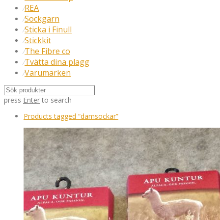
REA
⁄
Sockgarn
⁄
Sticka i Finull
⁄
Stickkit
⁄
The Fibre co
⁄
Tvätta dina plagg
⁄
Varumärken
⁄
press
Enter
to search
Products tagged
“damsockar”