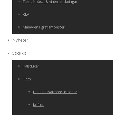
Tips på höst- & vinter stickningar
REA
Månadens gratismönster
Nyheter
Stickkit
Halsdukar
Dam
Handledsvärmare, mössor
Koftor