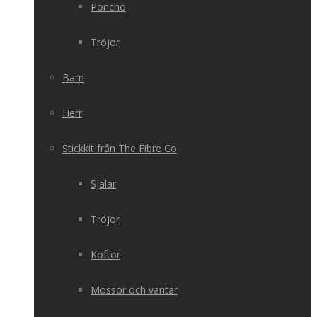
Poncho
Tröjor
Barn
Herr
Stickkit från The Fibre Co
Sjalar
Tröjor
Koftor
Mössor och vantar