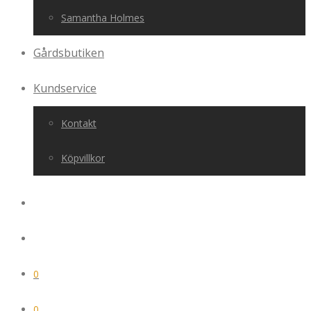
Samantha Holmes
Gårdsbutiken
Kundservice
Kontakt
Köpvillkor
0
0