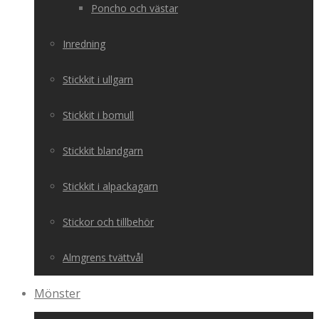
Poncho och västar
Inredning
Stickkit i ullgarn
Stickkit i bomull
Stickkit blandgarn
Stickkit i alpackagarn
Stickor och tillbehör
Almgrens tvättvål
Mönster