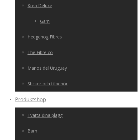
Krea Deluxe
Garn
Hedgehog Fibres
The Fibre co
Manos del Uruguay
Stickor och tillbehör
Produktshop
Tvätta dina plagg
Barn