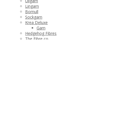
Ullgarn
Lingarn
Bomull
Sockgarn
Krea Deluxe
Garn
Hedgehog Fibres
The Fibre co
Manos del Uruguay
Stickor och tillbehör
Produktshop
Tvätta dina plagg
Barn
Halsdukar och sjalar
Dam
Plädar
Strumpor och tofflor
Varumärken
Manos del Uruguay
Hedgehog Fibres
Krea Deluxe
Garn
Böcker
The Fibre co