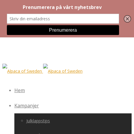
Hem
Kampanjer
Julklappstips