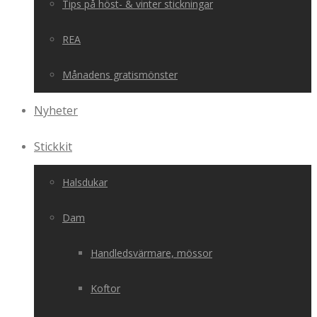
Tips på höst- & vinter stickningar
REA
Månadens gratismönster
Nyheter
Stickkit
Halsdukar
Dam
Handledsvärmare, mössor
Koftor