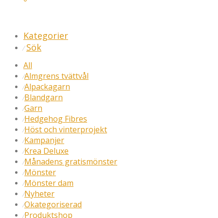
Kategorier
Sök
⁄
All
Almgrens tvättvål
⁄
Alpackagarn
⁄
Blandgarn
⁄
Garn
⁄
Hedgehog Fibres
⁄
Höst och vinterprojekt
⁄
Kampanjer
⁄
Krea Deluxe
⁄
Månadens gratismönster
⁄
Mönster
⁄
Mönster dam
⁄
Nyheter
⁄
Okategoriserad
⁄
Produktshop
⁄