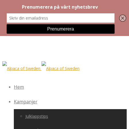
Hem
Kampanjer
Julklappstips