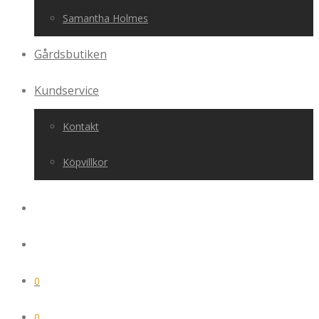
Samantha Holmes
Gårdsbutiken
Kundservice
Kontakt
Köpvillkor
0
0