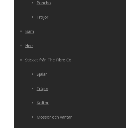
Poncho
Tröjor
Barn
Herr
Stickkit från The Fibre Co
Sjalar
Tröjor
Koftor
Mössor och vantar