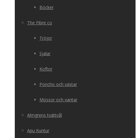
Böcker
The Fibre co
Tröjor
Sjalar
Koftor
Poncho och västar
Mössor och vantar
Almgrens tvättvål
Apu Kuntur