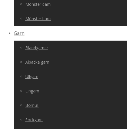
Mönster dam
Mönster barn
Garn
Blandgarner
Alpacka garn
Ullgarn
Lingarn
Bomull
Sockgarn