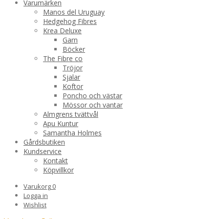
Varumärken
Manos del Uruguay
Hedgehog Fibres
Krea Deluxe
Garn
Böcker
The Fibre co
Tröjor
Sjalar
Koftor
Poncho och västar
Mössor och vantar
Almgrens tvättvål
Apu Kuntur
Samantha Holmes
Gårdsbutiken
Kundservice
Kontakt
Köpvillkor
Varukorg
0
Logga in
Wishlist