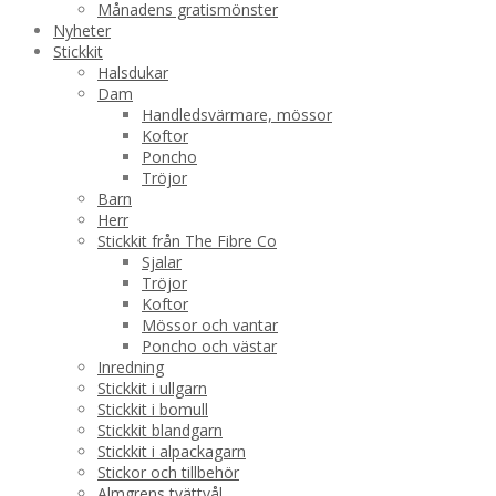
Månadens gratismönster
Nyheter
Stickkit
Halsdukar
Dam
Handledsvärmare, mössor
Koftor
Poncho
Tröjor
Barn
Herr
Stickkit från The Fibre Co
Sjalar
Tröjor
Koftor
Mössor och vantar
Poncho och västar
Inredning
Stickkit i ullgarn
Stickkit i bomull
Stickkit blandgarn
Stickkit i alpackagarn
Stickor och tillbehör
Almgrens tvättvål