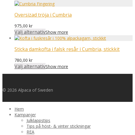
Oversizad tröja i Cumbria
975,00
kr
Välj alternativ
Show more
Sticka damkofta i falsk resår i Cumbria, stickkit
780,00
kr
Välj alternativ
Show more
© 2026 Alpaca of Sweden
Hem
Kampanjer
Julklappstips
Tips på höst- & vinter stickningar
REA