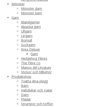
Mönster
Mönster dam
Mönster barn
Garn
Blandgarner
Alpacka garn
Ullgarn
Lingarn
Bomull
Sockgarn
Krea Deluxe
Garn
Hedgehog Fibres
The Fibre co
Manos del Uruguay
Stickor och tillbehör
Produktshop
Tvätta dina plagg
Barn
Halsdukar och sjalar
Dam
Plädar
Strumpor och tofflor