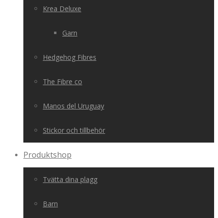
Krea Deluxe
Garn
Hedgehog Fibres
The Fibre co
Manos del Uruguay
Stickor och tillbehör
Produktshop
Tvätta dina plagg
Barn