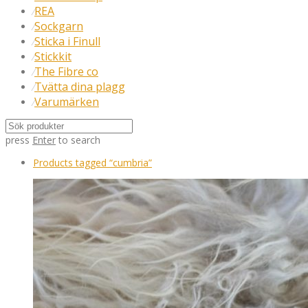
REA
⁄
Sockgarn
⁄
Sticka i Finull
⁄
Stickkit
⁄
The Fibre co
⁄
Tvätta dina plagg
⁄
Varumärken
⁄
press
Enter
to search
Products tagged
“cumbria”