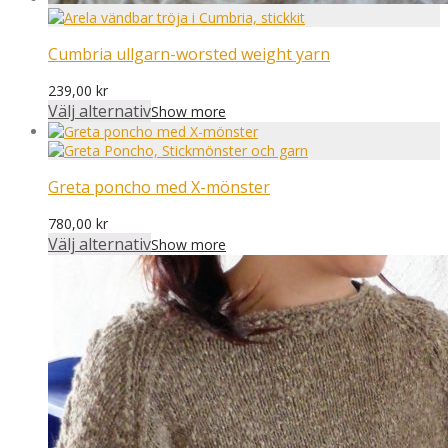
Cumbria ullgarn-worsted weight yarn
239,00
kr
Välj alternativ
Show more
Greta poncho med X-mönster
780,00
kr
Välj alternativ
Show more