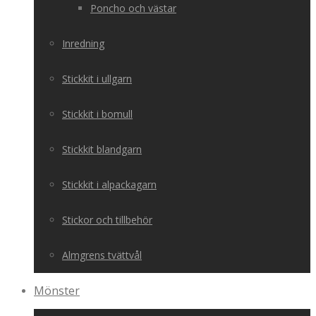
Poncho och västar
Inredning
Stickkit i ullgarn
Stickkit i bomull
Stickkit blandgarn
Stickkit i alpackagarn
Stickor och tillbehör
Almgrens tvättvål
Mönster