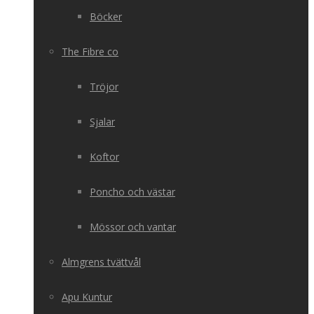
Böcker
The Fibre co
Tröjor
Sjalar
Koftor
Poncho och västar
Mössor och vantar
Almgrens tvättvål
Apu Kuntur