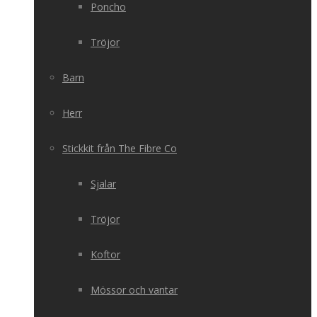
Poncho
Tröjor
Barn
Herr
Stickkit från The Fibre Co
Sjalar
Tröjor
Koftor
Mössor och vantar