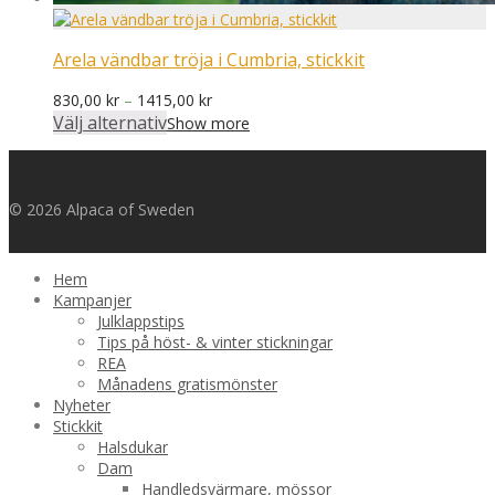
Arela vändbar tröja i Cumbria, stickkit
Prisintervall:
830,00
kr
–
1415,00
kr
830,00 kr
Välj alternativ
Show more
till
1415,00 kr
© 2026 Alpaca of Sweden
Hem
Kampanjer
Julklappstips
Tips på höst- & vinter stickningar
REA
Månadens gratismönster
Nyheter
Stickkit
Halsdukar
Dam
Handledsvärmare, mössor