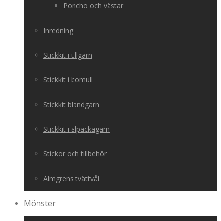
Poncho och västar
Inredning
Stickkit i ullgarn
Stickkit i bomull
Stickkit blandgarn
Stickkit i alpackagarn
Stickor och tillbehör
Almgrens tvättvål
Mönster