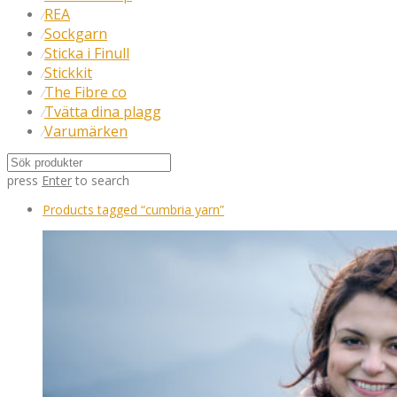
REA
⁄
Sockgarn
⁄
Sticka i Finull
⁄
Stickkit
⁄
The Fibre co
⁄
Tvätta dina plagg
⁄
Varumärken
⁄
press
Enter
to search
Products tagged
“cumbria yarn”