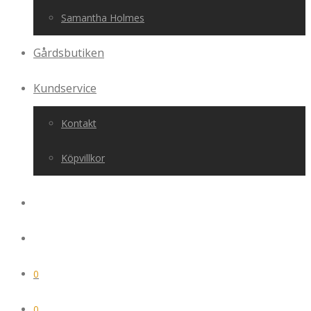
Samantha Holmes
Gårdsbutiken
Kundservice
Kontakt
Köpvillkor
0
0