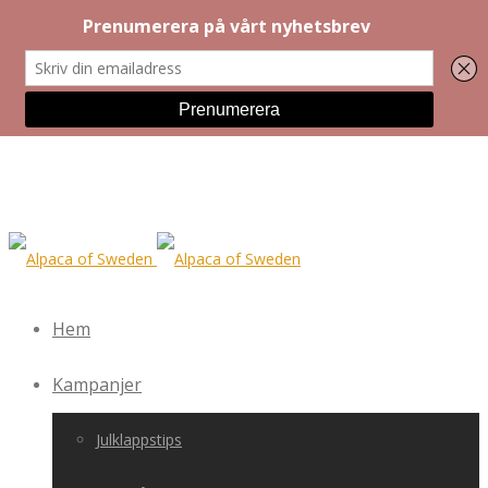
Hem
Kampanjer
Julklappstips