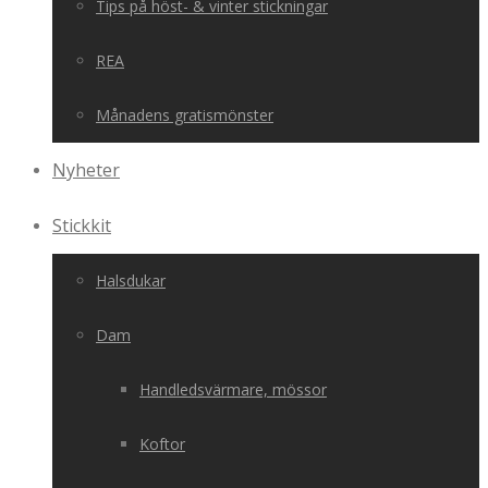
Tips på höst- & vinter stickningar
REA
Månadens gratismönster
Nyheter
Stickkit
Halsdukar
Dam
Handledsvärmare, mössor
Koftor