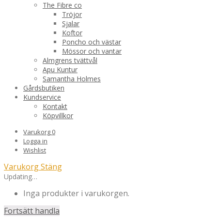
The Fibre co
Tröjor
Sjalar
Koftor
Poncho och västar
Mössor och vantar
Almgrens tvättvål
Apu Kuntur
Samantha Holmes
Gårdsbutiken
Kundservice
Kontakt
Köpvillkor
Varukorg
0
Logga in
Wishlist
Varukorg
Stäng
Updating…
Inga produkter i varukorgen.
Fortsätt handla