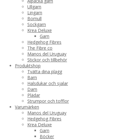
Alpacka garn
Ullgarn
Lingarn
Bomull
Sockgarn
Krea Deluxe
Garn
Hedgehog Fibres
The Fibre co
Manos del Uruguay
Stickor och tillbehör
Produktshop
Tvätta dina plagg
Barn
Halsdukar och sjalar
Dam
Plädar
Strumpor och tofflor
Varumärken
Manos del Uruguay
Hedgehog Fibres
Krea Deluxe
Garn
Böcker