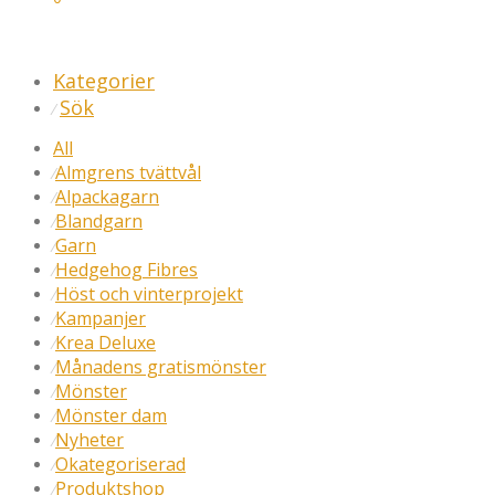
Kategorier
Sök
⁄
All
Almgrens tvättvål
⁄
Alpackagarn
⁄
Blandgarn
⁄
Garn
⁄
Hedgehog Fibres
⁄
Höst och vinterprojekt
⁄
Kampanjer
⁄
Krea Deluxe
⁄
Månadens gratismönster
⁄
Mönster
⁄
Mönster dam
⁄
Nyheter
⁄
Okategoriserad
⁄
Produktshop
⁄