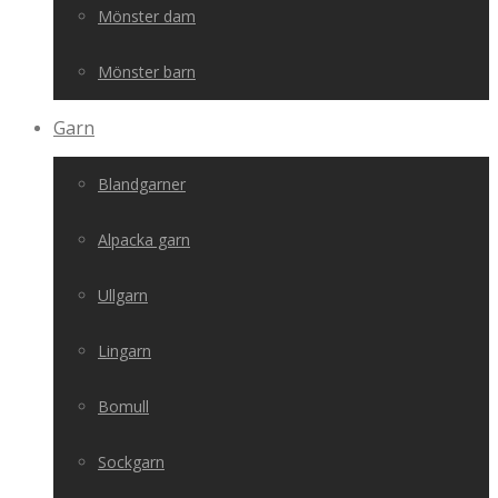
Mönster dam
Mönster barn
Garn
Blandgarner
Alpacka garn
Ullgarn
Lingarn
Bomull
Sockgarn