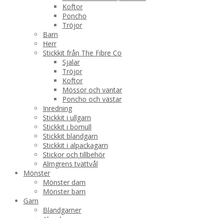
Koftor
Poncho
Tröjor
Barn
Herr
Stickkit från The Fibre Co
Sjalar
Tröjor
Koftor
Mössor och vantar
Poncho och västar
Inredning
Stickkit i ullgarn
Stickkit i bomull
Stickkit blandgarn
Stickkit i alpackagarn
Stickor och tillbehör
Almgrens tvättvål
Mönster
Mönster dam
Mönster barn
Garn
Blandgarner