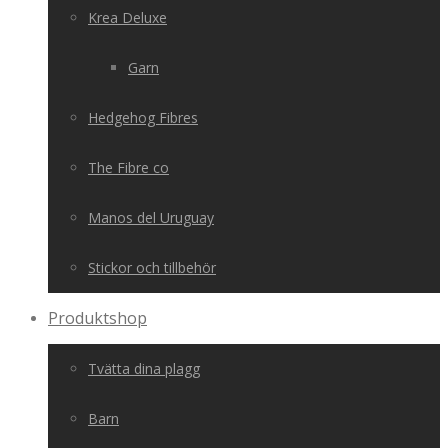
Krea Deluxe
Garn
Hedgehog Fibres
The Fibre co
Manos del Uruguay
Stickor och tillbehör
Produktshop
Tvätta dina plagg
Barn