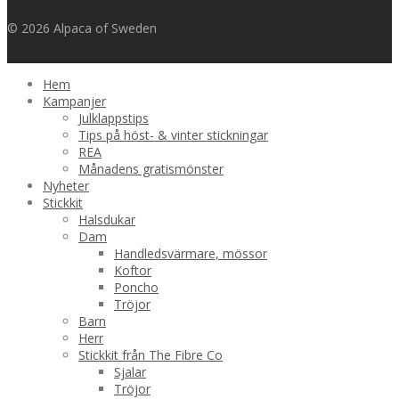
© 2026 Alpaca of Sweden
Hem
Kampanjer
Julklappstips
Tips på höst- & vinter stickningar
REA
Månadens gratismönster
Nyheter
Stickkit
Halsdukar
Dam
Handledsvärmare, mössor
Koftor
Poncho
Tröjor
Barn
Herr
Stickkit från The Fibre Co
Sjalar
Tröjor