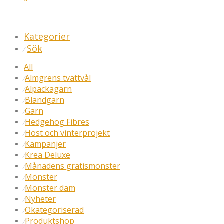
Kategorier
Sök
⁄
All
Almgrens tvättvål
⁄
Alpackagarn
⁄
Blandgarn
⁄
Garn
⁄
Hedgehog Fibres
⁄
Höst och vinterprojekt
⁄
Kampanjer
⁄
Krea Deluxe
⁄
Månadens gratismönster
⁄
Mönster
⁄
Mönster dam
⁄
Nyheter
⁄
Okategoriserad
⁄
Produktshop
⁄