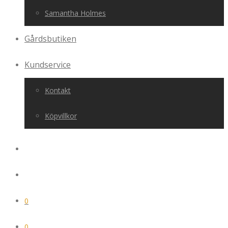
Samantha Holmes
Gårdsbutiken
Kundservice
Kontakt
Köpvillkor
0
0