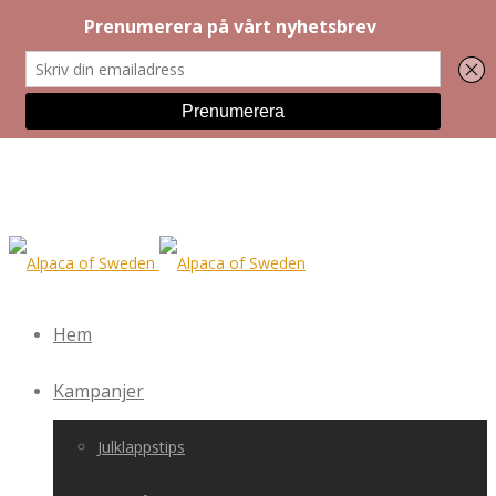
Hem
Kampanjer
Julklappstips