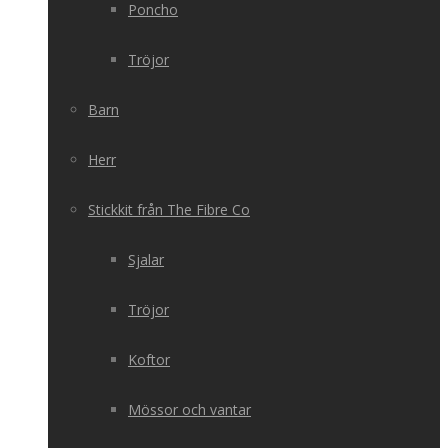
Poncho
Tröjor
Barn
Herr
Stickkit från The Fibre Co
Sjalar
Tröjor
Koftor
Mössor och vantar