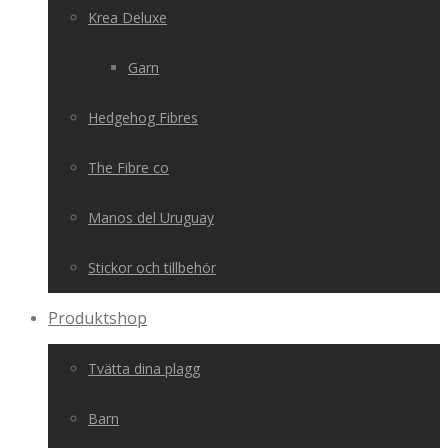
Krea Deluxe
Garn
Hedgehog Fibres
The Fibre co
Manos del Uruguay
Stickor och tillbehör
Produktshop
Tvätta dina plagg
Barn