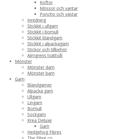
Koftor
Mössor och vantar
Poncho och västar
Inredning
Stickkit i ullgarn
Stickkit i bomull
Stickkit blandgarn
Stickkit i alpackagarn
Stickor och tillbehör
Almgrens tvättvål
Mönster
Mönster dam
Mönster barn
Garn
Blandgarner
Alpacka garn
Ullgarn
Lingarn
Bomull
Sockgarn
Krea Deluxe
Garn
Hedgehog Fibres
The Fibre co