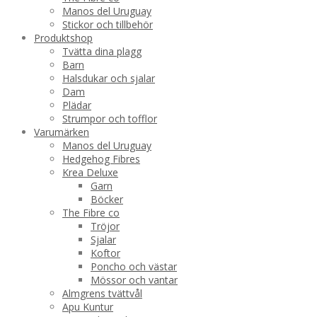
Manos del Uruguay
Stickor och tillbehör
Produktshop
Tvätta dina plagg
Barn
Halsdukar och sjalar
Dam
Plädar
Strumpor och tofflor
Varumärken
Manos del Uruguay
Hedgehog Fibres
Krea Deluxe
Garn
Böcker
The Fibre co
Tröjor
Sjalar
Koftor
Poncho och västar
Mössor och vantar
Almgrens tvättvål
Apu Kuntur