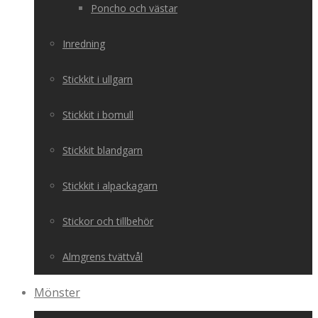
Poncho och västar
Inredning
Stickkit i ullgarn
Stickkit i bomull
Stickkit blandgarn
Stickkit i alpackagarn
Stickor och tillbehör
Almgrens tvättvål
Mönster