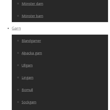
Mönster dam
Mönster barn
Garn
Blandgarner
Alpacka garn
Ullgarn
Lingarn
Bomull
Sockgarn