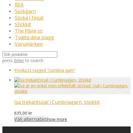
REA
⁄
Sockgarn
⁄
Sticka i Finull
⁄
Stickkit
⁄
The Fibre co
⁄
Tvätta dina plagg
⁄
Varumärken
⁄
press
Enter
to search
Products tagged
“cumbria garn”
Isa trekantssjal i Cumbriagarn, stickkit
635,00
kr
Välj alternativ
Show more