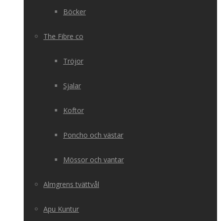
Böcker
The Fibre co
Tröjor
Sjalar
Koftor
Poncho och västar
Mössor och vantar
Almgrens tvättvål
Apu Kuntur