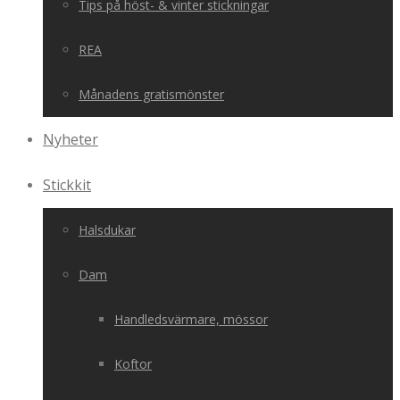
Tips på höst- & vinter stickningar
REA
Månadens gratismönster
Nyheter
Stickkit
Halsdukar
Dam
Handledsvärmare, mössor
Koftor