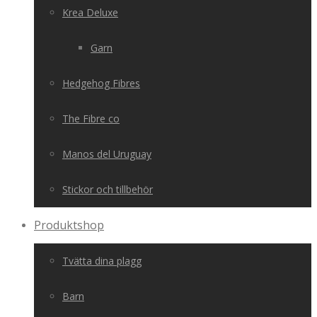
Krea Deluxe
Garn
Hedgehog Fibres
The Fibre co
Manos del Uruguay
Stickor och tillbehör
Produktshop
Tvätta dina plagg
Barn