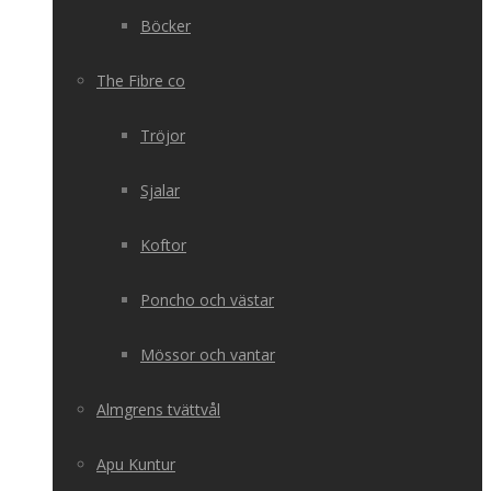
Böcker
The Fibre co
Tröjor
Sjalar
Koftor
Poncho och västar
Mössor och vantar
Almgrens tvättvål
Apu Kuntur