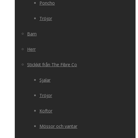
Poncho
Tröjor
Barn
Herr
Stickkit från The Fibre Co
Sjalar
Tröjor
Koftor
Mössor och vantar