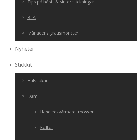
Tips på höst- & vinter stickningar
REA
Månadens gratismönster
Nyheter
Stickkit
Halsdukar
Dam
Handledsvärmare, mössor
Koftor