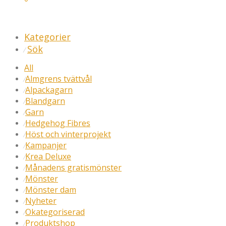
Kategorier
Sök
⁄
All
Almgrens tvättvål
⁄
Alpackagarn
⁄
Blandgarn
⁄
Garn
⁄
Hedgehog Fibres
⁄
Höst och vinterprojekt
⁄
Kampanjer
⁄
Krea Deluxe
⁄
Månadens gratismönster
⁄
Mönster
⁄
Mönster dam
⁄
Nyheter
⁄
Okategoriserad
⁄
Produktshop
⁄