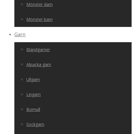
Mönster dam
Mönster barn
Garn
Blandgarner
Alpacka garn
Ullgarn
Lingarn
Bomull
Sockgarn