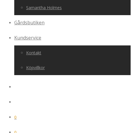
Samantha Holmes
Gårdsbutiken
Kundservice
Kontakt
Köpvillkor
0
0