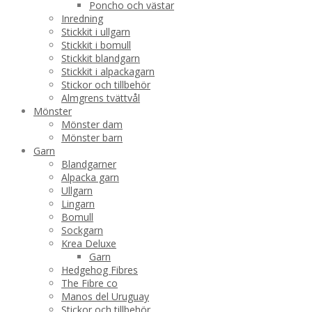
Poncho och västar
Inredning
Stickkit i ullgarn
Stickkit i bomull
Stickkit blandgarn
Stickkit i alpackagarn
Stickor och tillbehör
Almgrens tvättvål
Mönster
Mönster dam
Mönster barn
Garn
Blandgarner
Alpacka garn
Ullgarn
Lingarn
Bomull
Sockgarn
Krea Deluxe
Garn
Hedgehog Fibres
The Fibre co
Manos del Uruguay
Stickor och tillbehör