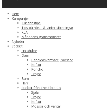
Hem
Kampanjer
Julklappstips
Tips på höst- & vinter stickningar
REA
Månadens gratismönster
Nyheter
Stickkit
Halsdukar
Dam
Handledsvärmare, mössor
Koftor
Poncho
Tröjor
Barn
Herr
Stickkit från The Fibre Co
Sjalar
Tröjor
Koftor
Mössor och vantar