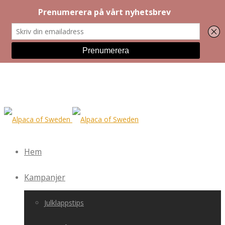
Hem
Kampanjer
Julklappstips