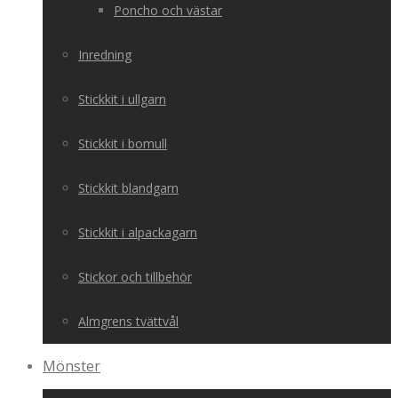
Poncho och västar
Inredning
Stickkit i ullgarn
Stickkit i bomull
Stickkit blandgarn
Stickkit i alpackagarn
Stickor och tillbehör
Almgrens tvättvål
Mönster