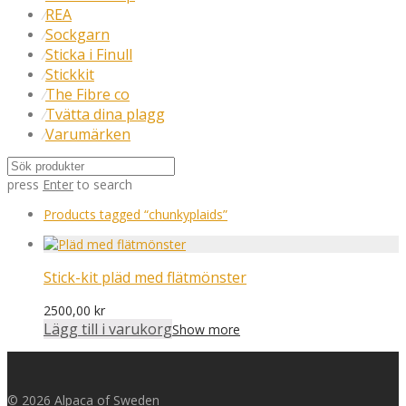
REA
⁄
Sockgarn
⁄
Sticka i Finull
⁄
Stickkit
⁄
The Fibre co
⁄
Tvätta dina plagg
⁄
Varumärken
⁄
press
Enter
to search
Products tagged
“chunkyplaids”
Stick-kit pläd med flätmönster
2500,00
kr
Lägg till i varukorg
Show more
© 2026 Alpaca of Sweden