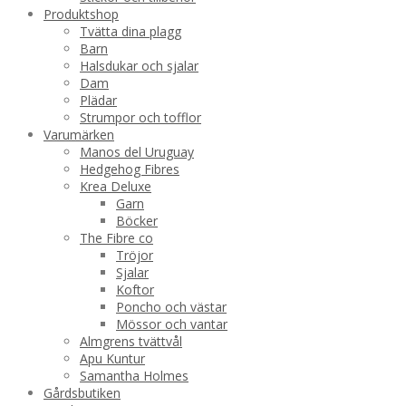
Produktshop
Tvätta dina plagg
Barn
Halsdukar och sjalar
Dam
Plädar
Strumpor och tofflor
Varumärken
Manos del Uruguay
Hedgehog Fibres
Krea Deluxe
Garn
Böcker
The Fibre co
Tröjor
Sjalar
Koftor
Poncho och västar
Mössor och vantar
Almgrens tvättvål
Apu Kuntur
Samantha Holmes
Gårdsbutiken