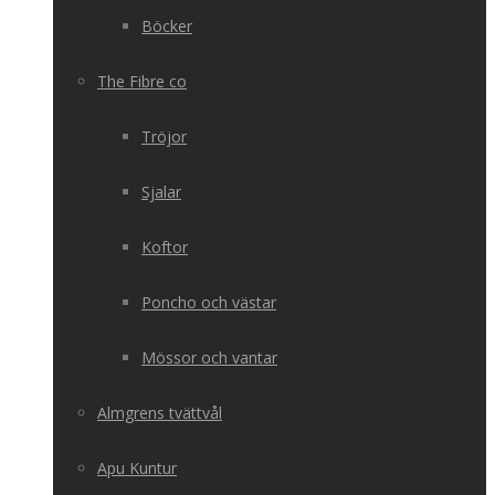
Böcker
The Fibre co
Tröjor
Sjalar
Koftor
Poncho och västar
Mössor och vantar
Almgrens tvättvål
Apu Kuntur