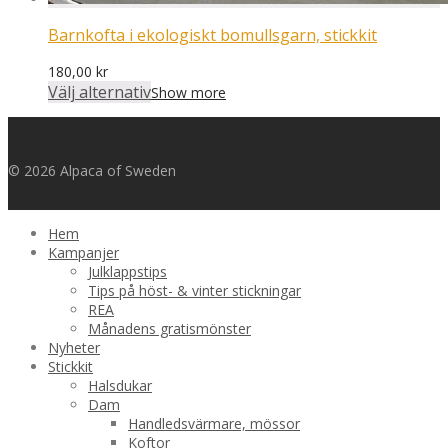
Barnkofta i ekologiskt bomullsgarn, stickkit
180,00
kr
Välj alternativ
Show more
© 2026 Alpaca of Sweden
Hem
Kampanjer
Julklappstips
Tips på höst- & vinter stickningar
REA
Månadens gratismönster
Nyheter
Stickkit
Halsdukar
Dam
Handledsvärmare, mössor
Koftor