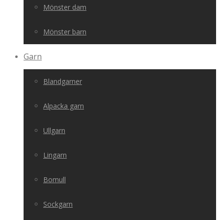
Mönster dam
Mönster barn
Garn
Blandgarner
Alpacka garn
Ullgarn
Lingarn
Bomull
Sockgarn