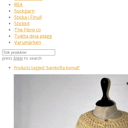
REA
⁄
Sockgarn
⁄
Sticka i Finull
⁄
Stickkit
⁄
The Fibre co
⁄
Tvätta dina plagg
⁄
Varumärken
⁄
press
Enter
to search
Products tagged
“barnkofta bomull”