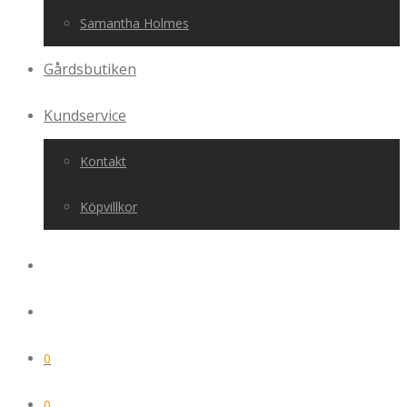
Samantha Holmes
Gårdsbutiken
Kundservice
Kontakt
Köpvillkor
0
0