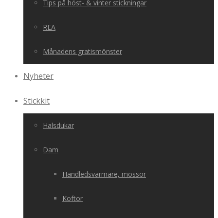
Tips på höst- & vinter stickningar
REA
Månadens gratismönster
Nyheter
Stickkit
Halsdukar
Dam
Handledsvärmare, mössor
Koftor