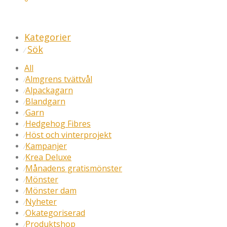
Kategorier
Sök
⁄
All
Almgrens tvättvål
⁄
Alpackagarn
⁄
Blandgarn
⁄
Garn
⁄
Hedgehog Fibres
⁄
Höst och vinterprojekt
⁄
Kampanjer
⁄
Krea Deluxe
⁄
Månadens gratismönster
⁄
Mönster
⁄
Mönster dam
⁄
Nyheter
⁄
Okategoriserad
⁄
Produktshop
⁄