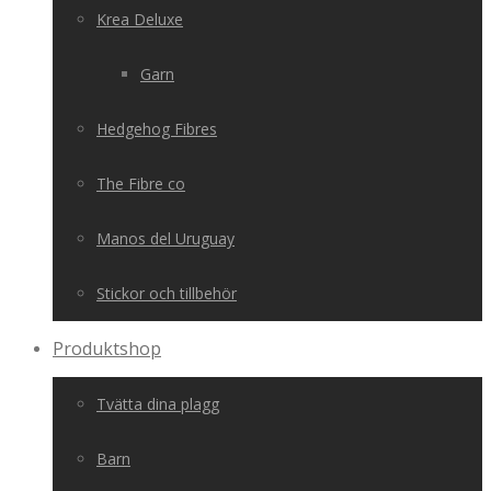
Krea Deluxe
Garn
Hedgehog Fibres
The Fibre co
Manos del Uruguay
Stickor och tillbehör
Produktshop
Tvätta dina plagg
Barn