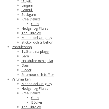
Ullgarn
Lingarn
Bomull
Sockgarn
Krea Deluxe
Garn
Hedgehog Fibres
The Fibre co
Manos del Uruguay
Stickor och tillbehör
Produktshop
Tvätta dina plagg
Barn
Halsdukar och sjalar
Dam
Plädar
Strumpor och tofflor
Varumärken
Manos del Uruguay
Hedgehog Fibres
Krea Deluxe
Garn
Böcker
The Fibre co