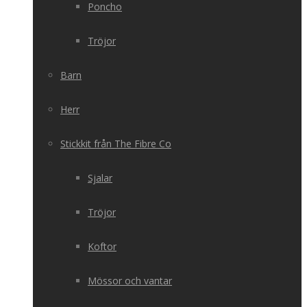
Poncho
Tröjor
Barn
Herr
Stickkit från The Fibre Co
Sjalar
Tröjor
Koftor
Mössor och vantar