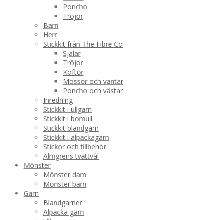
Poncho
Tröjor
Barn
Herr
Stickkit från The Fibre Co
Sjalar
Tröjor
Koftor
Mössor och vantar
Poncho och västar
Inredning
Stickkit i ullgarn
Stickkit i bomull
Stickkit blandgarn
Stickkit i alpackagarn
Stickor och tillbehör
Almgrens tvättvål
Mönster
Mönster dam
Mönster barn
Garn
Blandgarner
Alpacka garn