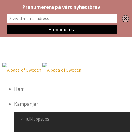
Hem
Kampanjer
Julklappstips