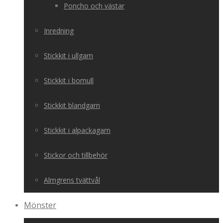
Poncho och västar
Inredning
Stickkit i ullgarn
Stickkit i bomull
Stickkit blandgarn
Stickkit i alpackagarn
Stickor och tillbehör
Almgrens tvättvål
Mönster