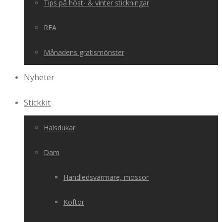
Tips på höst- & vinter stickningar
REA
Månadens gratismönster
Nyheter
Stickkit
Halsdukar
Dam
Handledsvärmare, mössor
Koftor