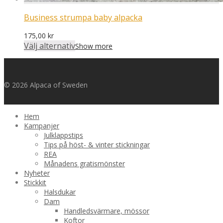
Business strumpa baby alpacka
175,00
kr
Välj alternativ
Show more
© 2026 Alpaca of Sweden
Hem
Kampanjer
Julklappstips
Tips på höst- & vinter stickningar
REA
Månadens gratismönster
Nyheter
Stickkit
Halsdukar
Dam
Handledsvärmare, mössor
Koftor