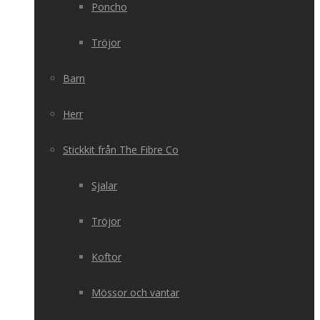
Poncho
Tröjor
Barn
Herr
Stickkit från The Fibre Co
Sjalar
Tröjor
Koftor
Mössor och vantar