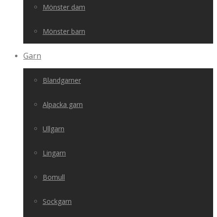
Mönster dam
Mönster barn
Garn
Blandgarner
Alpacka garn
Ullgarn
Lingarn
Bomull
Sockgarn