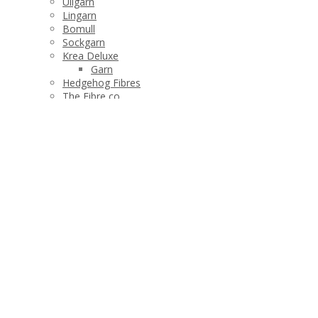
Ullgarn
Lingarn
Bomull
Sockgarn
Krea Deluxe
Garn
Hedgehog Fibres
The Fibre co
Manos del Uruguay
Stickor och tillbehör
Produktshop
Tvätta dina plagg
Barn
Halsdukar och sjalar
Dam
Plädar
Strumpor och tofflor
Varumärken
Manos del Uruguay
Hedgehog Fibres
Krea Deluxe
Garn
Böcker
The Fibre co