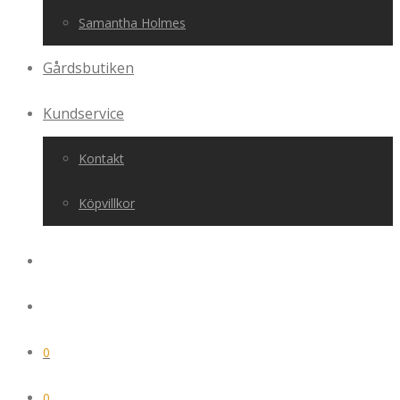
Samantha Holmes
Gårdsbutiken
Kundservice
Kontakt
Köpvillkor
0
0