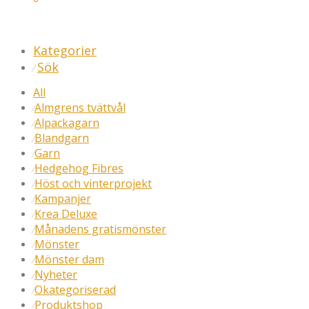
Kategorier
Sök
⁄
All
Almgrens tvättvål
⁄
Alpackagarn
⁄
Blandgarn
⁄
Garn
⁄
Hedgehog Fibres
⁄
Höst och vinterprojekt
⁄
Kampanjer
⁄
Krea Deluxe
⁄
Månadens gratismönster
⁄
Mönster
⁄
Mönster dam
⁄
Nyheter
⁄
Okategoriserad
⁄
Produktshop
⁄