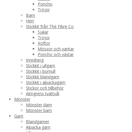
Poncho
Tröjor
Barn
Herr
Stickkit från The Fibre Co
Sjalar
Tröjor
Koftor
Mössor och vantar
Poncho och västar
Inredning
Stickkit i ullgarn
Stickkit i bomull
Stickkit blandgarn
Stickkit i alpackagarn
Stickor och tillbehör
Almgrens tvättvål
Mönster
Mönster dam
Mönster barn
Garn
Blandgarner
Alpacka garn