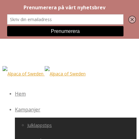
Hem
Kampanjer
Julklappstips