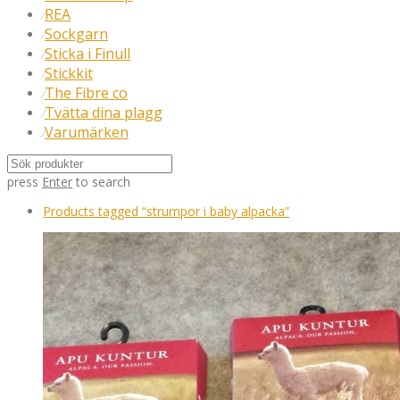
REA
⁄
Sockgarn
⁄
Sticka i Finull
⁄
Stickkit
⁄
The Fibre co
⁄
Tvätta dina plagg
⁄
Varumärken
⁄
press
Enter
to search
Products tagged
“strumpor i baby alpacka”