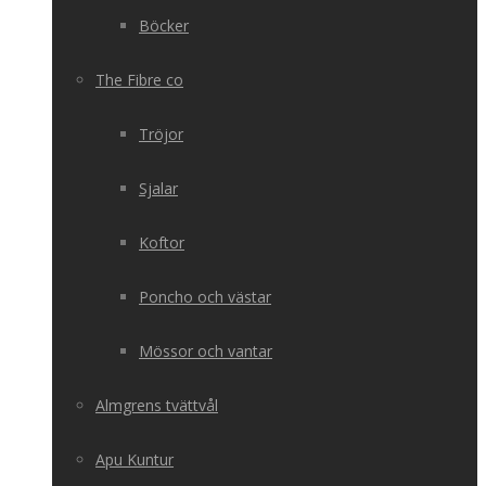
Böcker
The Fibre co
Tröjor
Sjalar
Koftor
Poncho och västar
Mössor och vantar
Almgrens tvättvål
Apu Kuntur