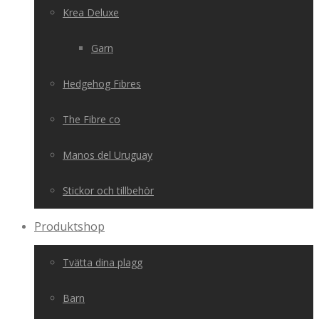
Krea Deluxe
Garn
Hedgehog Fibres
The Fibre co
Manos del Uruguay
Stickor och tillbehör
Produktshop
Tvätta dina plagg
Barn