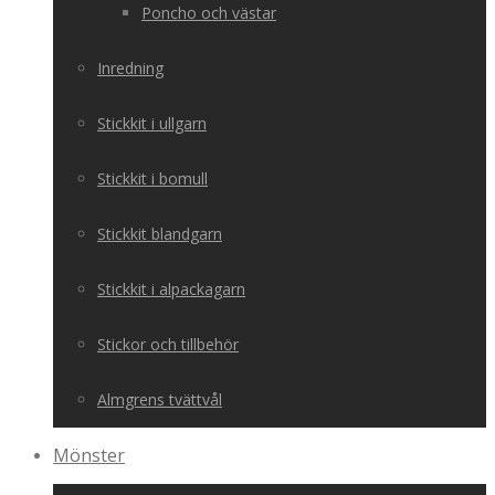
Poncho och västar
Inredning
Stickkit i ullgarn
Stickkit i bomull
Stickkit blandgarn
Stickkit i alpackagarn
Stickor och tillbehör
Almgrens tvättvål
Mönster