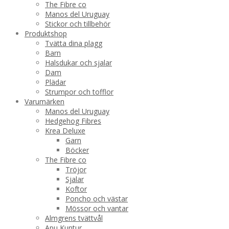
The Fibre co
Manos del Uruguay
Stickor och tillbehör
Produktshop
Tvätta dina plagg
Barn
Halsdukar och sjalar
Dam
Plädar
Strumpor och tofflor
Varumärken
Manos del Uruguay
Hedgehog Fibres
Krea Deluxe
Garn
Böcker
The Fibre co
Tröjor
Sjalar
Koftor
Poncho och västar
Mössor och vantar
Almgrens tvättvål
Apu Kuntur