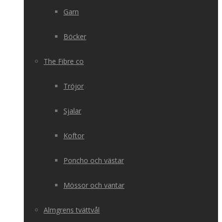
Garn
Böcker
The Fibre co
Tröjor
Sjalar
Koftor
Poncho och västar
Mössor och vantar
Almgrens tvättvål