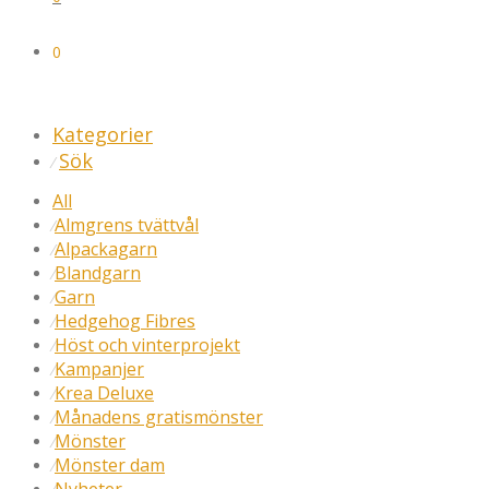
0
Kategorier
Sök
⁄
All
Almgrens tvättvål
⁄
Alpackagarn
⁄
Blandgarn
⁄
Garn
⁄
Hedgehog Fibres
⁄
Höst och vinterprojekt
⁄
Kampanjer
⁄
Krea Deluxe
⁄
Månadens gratismönster
⁄
Mönster
⁄
Mönster dam
⁄