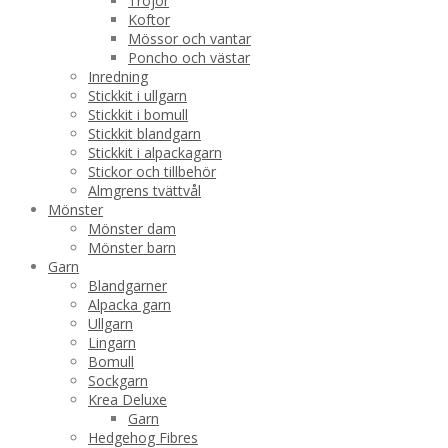
Tröjor
Koftor
Mössor och vantar
Poncho och västar
Inredning
Stickkit i ullgarn
Stickkit i bomull
Stickkit blandgarn
Stickkit i alpackagarn
Stickor och tillbehör
Almgrens tvättvål
Mönster
Mönster dam
Mönster barn
Garn
Blandgarner
Alpacka garn
Ullgarn
Lingarn
Bomull
Sockgarn
Krea Deluxe
Garn
Hedgehog Fibres