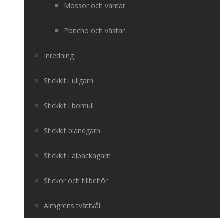
Mössor och vantar
Poncho och västar
Inredning
Stickkit i ullgarn
Stickkit i bomull
Stickkit blandgarn
Stickkit i alpackagarn
Stickor och tillbehör
Almgrens tvättvål