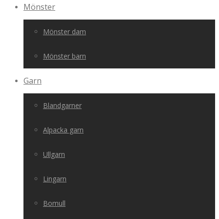
Mönster
Mönster dam
Mönster barn
Garn
Blandgarner
Alpacka garn
Ullgarn
Lingarn
Bomull