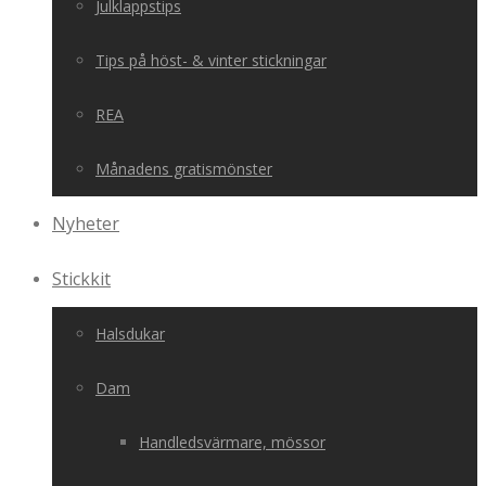
Julklappstips
Tips på höst- & vinter stickningar
REA
Månadens gratismönster
Nyheter
Stickkit
Halsdukar
Dam
Handledsvärmare, mössor