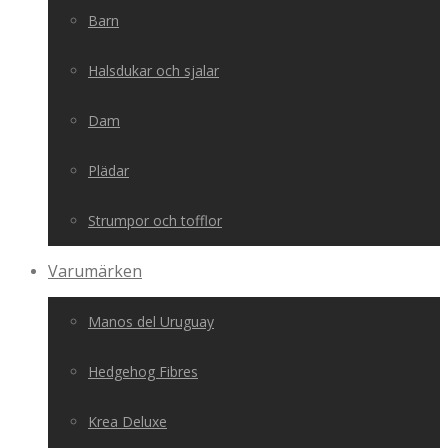
Barn
Halsdukar och sjalar
Dam
Plädar
Strumpor och tofflor
Varumärken
Manos del Uruguay
Hedgehog Fibres
Krea Deluxe