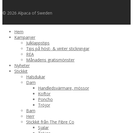
2000,00 kr
© 2026 Alpaca of Sweden
Hem
Kampanjer
Julklappstips
Tips på höst- & vinter stickningar
REA
Månadens gratismönster
Nyheter
Stickkit
Halsdukar
Dam
Handledsvärmare, mössor
Koftor
Poncho
Tröjor
Barn
Herr
Stickkit från The Fibre Co
Sjalar