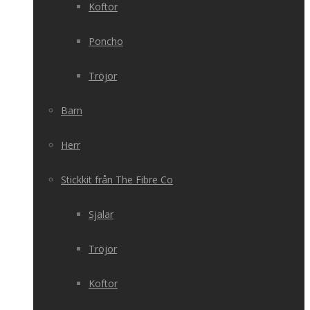
Koftor
Poncho
Tröjor
Barn
Herr
Stickkit från The Fibre Co
Sjalar
Tröjor
Koftor