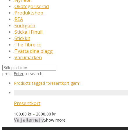
Nyheter
⁄
Okategoriserad
⁄
Produktshop
⁄
REA
⁄
Sockgarn
⁄
Sticka i Finull
⁄
Stickkit
⁄
The Fibre co
⁄
Tvätta dina plagg
⁄
Varumärken
⁄
press
Enter
to search
Products tagged
“presentkort garn”
Presentkort
Prisintervall:
100,00
kr
–
2000,00
kr
100,00 kr
Välj alternativ
Show more
till