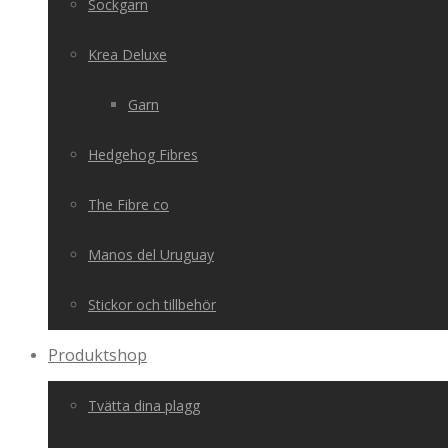
Sockgarn
Krea Deluxe
Garn
Hedgehog Fibres
The Fibre co
Manos del Uruguay
Stickor och tillbehör
Produktshop
Tvätta dina plagg