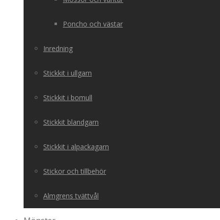
Poncho och västar
Inredning
Stickkit i ullgarn
Stickkit i bomull
Stickkit blandgarn
Stickkit i alpackagarn
Stickor och tillbehör
Almgrens tvättvål