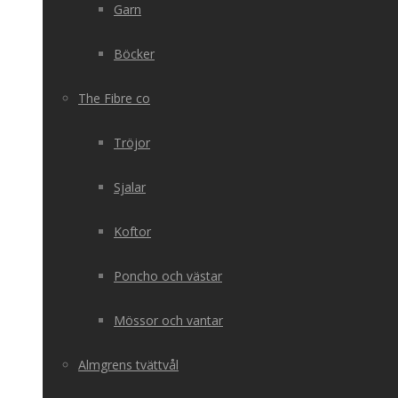
Garn
Böcker
The Fibre co
Tröjor
Sjalar
Koftor
Poncho och västar
Mössor och vantar
Almgrens tvättvål