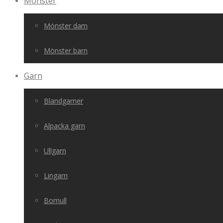
Mönster
Mönster dam
Mönster barn
Garn
Blandgarner
Alpacka garn
Ullgarn
Lingarn
Bomull