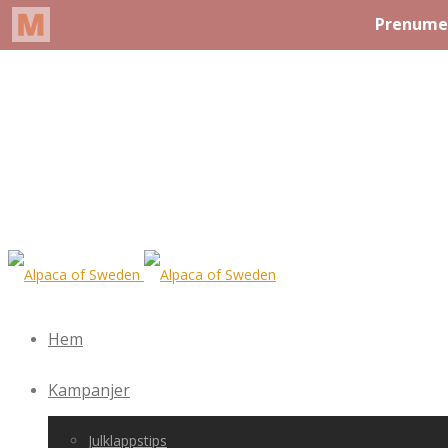
Hem
Kampanjer
Julklappstips