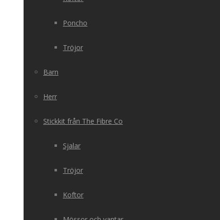
Poncho
Tröjor
Barn
Herr
Stickkit från The Fibre Co
Sjalar
Tröjor
Koftor
Mössor och vantar