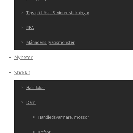
Tips på höst- & vinter stickningar
REA
Månadens gratismönster
Nyheter
Stickkit
Halsdukar
Dam
Handledsvärmare, mössor
Koftor