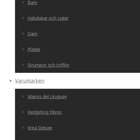
Barn
Halsdukar och sjalar
Dam
Plädar
Strumpor och tofflor
Varumärken
Manos del Uruguay
Hedgehog Fibres
Krea Deluxe